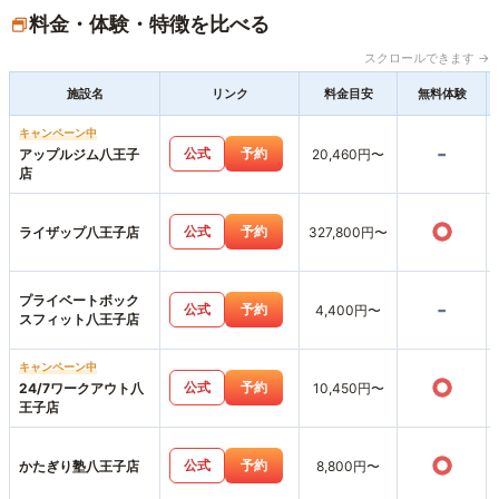
料金・体験・特徴を比べる
スクロールできます →
施設名
リンク
料金目安
無料体験
キャンペーン中
-
公式
予約
アップルジム八王子
20,460円〜
店
○
公式
予約
ライザップ八王子店
327,800円〜
プライベートボック
-
公式
予約
4,400円〜
スフィット八王子店
キャンペーン中
○
公式
予約
24/7ワークアウト八
10,450円〜
王子店
○
公式
予約
かたぎり塾八王子店
8,800円〜