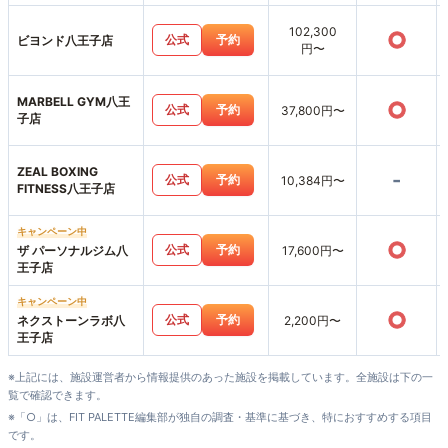
102,300
○
公式
予約
ビヨンド八王子店
円〜
MARBELL GYM八王
○
公式
予約
37,800円〜
子店
ZEAL BOXING
-
公式
予約
10,384円〜
FITNESS八王子店
キャンペーン中
○
公式
予約
ザ パーソナルジム八
17,600円〜
王子店
キャンペーン中
○
公式
予約
ネクストーンラボ八
2,200円〜
王子店
※上記には、施設運営者から情報提供のあった施設を掲載しています。全施設は下の一
覧で確認できます。
※「○」は、FIT PALETTE編集部が独自の調査・基準に基づき、特におすすめする項目
です。