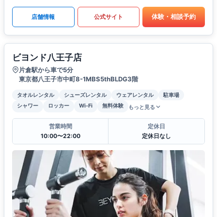
体験・相談予約
店舗情報
公式サイト
ビヨンド八王子店
片倉駅から車で5分
東京都八王子市中町8-1MBS5thBLDG3階
タオルレンタル
シューズレンタル
ウェアレンタル
駐車場
シャワー
ロッカー
Wi-Fi
無料体験
もっと見る
営業時間
定休日
10:00〜22:00
定休日なし