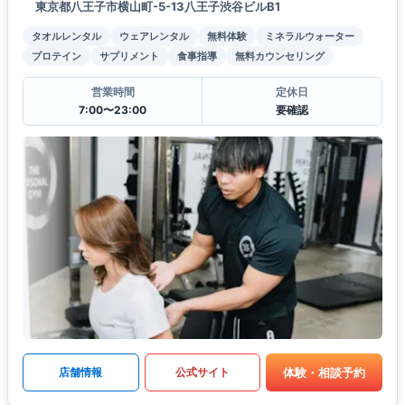
東京都八王子市横山町-5-13八王子渋谷ビルB1
タオルレンタル
ウェアレンタル
無料体験
ミネラルウォーター
プロテイン
サプリメント
食事指導
無料カウンセリング
営業時間
定休日
7:00〜23:00
要確認
体験・相談予約
店舗情報
公式サイト