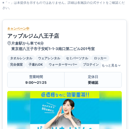
※「－」は未提供を示すものではありません。詳細は各施設の公式サイトをご確認くだ
さい。
キャンペーン中
アップルジム八王子店
片倉駅から車で4分
東京都八王子市子安町1-1-3南口第二ビル201号室
タオルレンタル
ウェアレンタル
セミパーソナル
ロッカー
完全個室
子連れOK
ウォーターサーバー
プロテイン
もっと見る
営業時間
定休日
9:00〜21:25
要確認