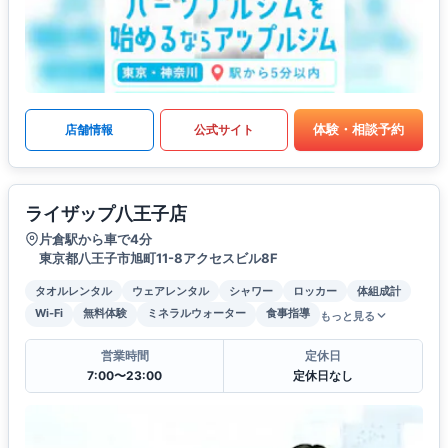
体験・相談予約
店舗情報
公式サイト
ライザップ八王子店
片倉駅から車で4分
東京都八王子市旭町11-8アクセスビル8F
タオルレンタル
ウェアレンタル
シャワー
ロッカー
体組成計
Wi-Fi
無料体験
ミネラルウォーター
食事指導
もっと見る
営業時間
定休日
7:00〜23:00
定休日なし