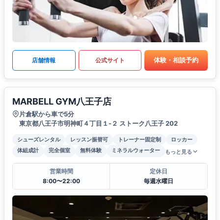
体験・相談予約
店舗情報
公式サイト
MARBELL GYM八王子店
片倉駅から車で5分
東京都八王子市明神町４丁目１-２ ストーク八王子 202
シューズレンタル
レッスン振替可
トレーナー固定制
ロッカー
体組成計
完全個室
無料体験
ミネラルウォーター
もっと見る
営業時間
定休日
8:00〜22:00
毎週水曜日