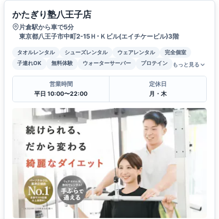
かたぎり塾八王子店
片倉駅から車で5分
東京都八王子市中町2-15Ｈ･Ｋビル(エイチケービル)3階
タオルレンタル
シューズレンタル
ウェアレンタル
完全個室
子連れOK
無料体験
ウォーターサーバー
プロテイン
もっと見る
営業時間
定休日
平日 10:00〜22:00
月・木