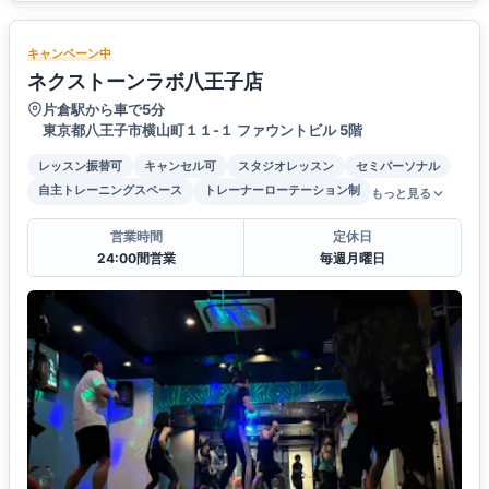
キャンペーン中
ネクストーンラボ八王子店
片倉駅から車で5分
東京都八王子市横山町１１-１ ファウントビル 5階
レッスン振替可
キャンセル可
スタジオレッスン
セミパーソナル
自主トレーニングスペース
トレーナーローテーション制
もっと見る
営業時間
定休日
24:00間営業
毎週月曜日