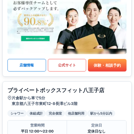
体験・相談予約
店舗情報
公式サイト
プライベートボックスフィット八王子店
片倉駅から車で5分
東京都八王子市東町12-8長澤ビル3階
シャワー
体組成計
完全個室
他店舗利用
駅から5分以内
営業時間
定休日
平日 12:00〜22:00
定休日なし