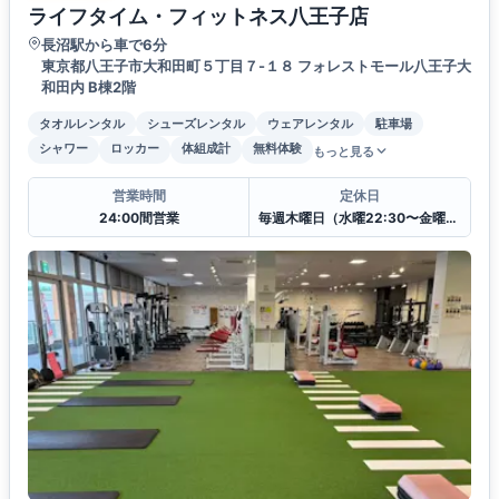
ライフタイム・フィットネス八王子店
長沼駅から車で6分
東京都八王子市大和田町５丁目７-１８ フォレストモール八王子大
和田内 B棟2階
タオルレンタル
シューズレンタル
ウェアレンタル
駐車場
シャワー
ロッカー
体組成計
無料体験
もっと見る
営業時間
定休日
24:00間営業
毎週木曜日（水曜22:30〜金曜9:00）