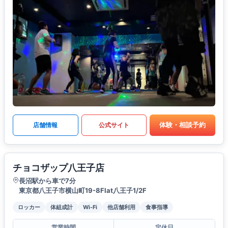
体験・相談予約
店舗情報
公式サイト
チョコザップ八王子店
長沼駅から車で7分
東京都八王子市横山町19-8Flat八王子1/2F
ロッカー
体組成計
Wi-Fi
他店舗利用
食事指導
営業時間
定休日