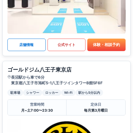
体験・相談予約
店舗情報
公式サイト
ゴールドジム八王子東京店
長沼駅から車で6分
東京都八王子市旭町5-1八王子ツインタワーB館5F6F
駐車場
シャワー
ロッカー
Wi-Fi
駅から5分以内
営業時間
定休日
月~土7:00〜23:30
毎月第3月曜日