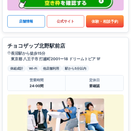
体験・相談予約
店舗情報
公式サイト
チョコザップ北野駅前店
長沼駅から徒歩15分
東京都 八王子市 打越町2001ー18 ドリームトピア 1F
体組成計
Wi-Fi
他店舗利用
駅から5分以内
営業時間
定休日
24:00間
要確認