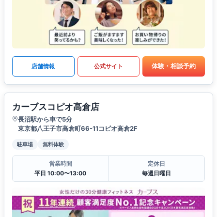
体験・相談予約
店舗情報
公式サイト
カーブスコピオ高倉店
長沼駅から車で5分
東京都八王子市高倉町66-11コピオ高倉2F
駐車場
無料体験
営業時間
定休日
平日 10:00〜13:00
毎週日曜日