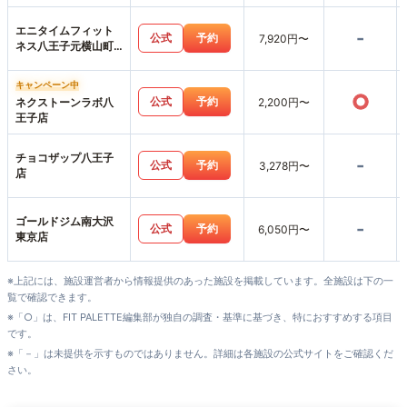
エニタイムフィット
-
公式
予約
7,920円〜
ネス八王子元横山町
店
キャンペーン中
○
公式
予約
ネクストーンラボ八
2,200円〜
王子店
チョコザップ八王子
-
公式
予約
3,278円〜
店
ゴールドジム南大沢
-
公式
予約
6,050円〜
東京店
※上記には、施設運営者から情報提供のあった施設を掲載しています。全施設は下の一
覧で確認できます。
※「○」は、FIT PALETTE編集部が独自の調査・基準に基づき、特におすすめする項目
です。
※「－」は未提供を示すものではありません。詳細は各施設の公式サイトをご確認くだ
さい。