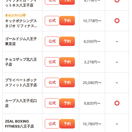
○
ライフタイム・フィ
8,778円〜
ットネス八王子店
キャンペーン中
○
公式
予約
キックボクシングス
10,778円〜
タジオ リフィナス八
王子店
ゴールドジム八王子
-
公式
予約
6,050円〜
東京店
チョコザップ北八王
-
公式
予約
3,278円〜
子店
プライベートボック
-
公式
予約
25,080円〜
スフィット八王子店
カーブス八王子北口
○
公式
予約
6,820円〜
店
ZEAL BOXING
-
公式
予約
10,780円〜
FITNESS八王子店