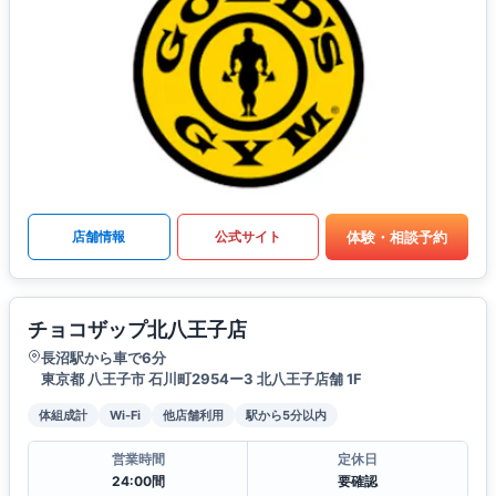
体験・相談予約
店舗情報
公式サイト
チョコザップ北八王子店
長沼駅から車で6分
東京都 八王子市 石川町2954ー3 北八王子店舗 1F
体組成計
Wi-Fi
他店舗利用
駅から5分以内
営業時間
定休日
24:00間
要確認