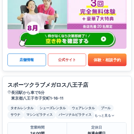
体験・相談予約
店舗情報
公式サイト
スポーツクラブメガロス八王子店
長沼駅から車で5分
東京都八王子市子安町1-16-11
タオルレンタル
シューズレンタル
ウェアレンタル
プール
サウナ
マシンピラティス
パーソナルピラティス
もっと見る
営業時間
定休日
24:00間
毎週金曜日