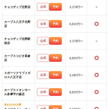
-
公式
予約
チョコザップ北野店
3,278円〜
カーブス八王子北野
○
公式
予約
6,820円〜
店
チョコザップ北野駅
-
公式
予約
3,278円〜
前店
カーブスコピオ高倉
○
公式
予約
6,820円〜
店
スポーツクラブメガ
○
公式
予約
5,280円〜
ロス八王子店
カーブスイオンモー
○
公式
予約
6,820円〜
ル多摩平の森店
キャンペーン中
公式
予約