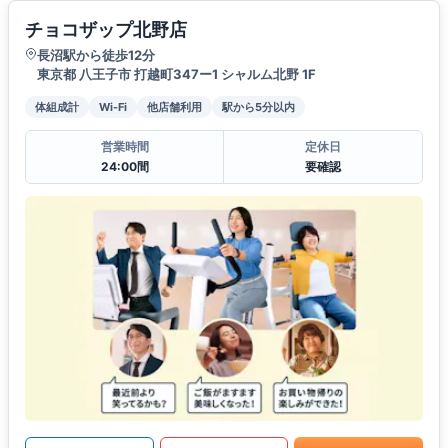
チョコザップ北野店
長沼駅から徒歩12分
東京都 八王子市 打越町347ー1 シャルム北野 1F
体組成計
Wi-Fi
他店舗利用
駅から5分以内
営業時間
定休日
24:00間
要確認