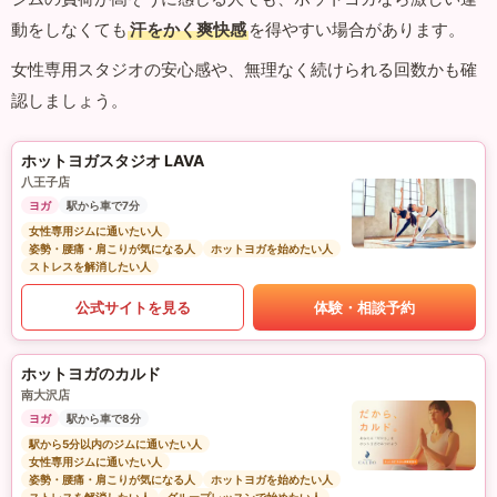
動をしなくても
汗をかく爽快感
を得やすい場合があります。
女性専用スタジオの安心感や、無理なく続けられる回数かも確
認しましょう。
ホットヨガスタジオ LAVA
八王子店
ヨガ
駅から車で7分
女性専用ジムに通いたい人
姿勢・腰痛・肩こりが気になる人
ホットヨガを始めたい人
ストレスを解消したい人
公式サイトを見る
体験・相談予約
ホットヨガのカルド
南大沢店
ヨガ
駅から車で8分
駅から5分以内のジムに通いたい人
女性専用ジムに通いたい人
姿勢・腰痛・肩こりが気になる人
ホットヨガを始めたい人