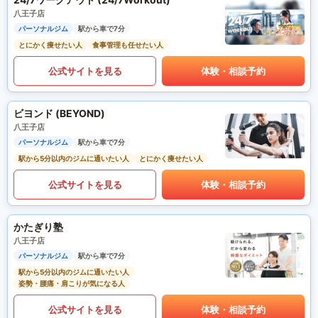
八王子店
パーソナルジム
駅から車で7分
とにかく痩せたい人
食事管理も任せたい人
公式サイトを見る
体験・相談予約
ビヨンド (BEYOND)
八王子店
パーソナルジム
駅から車で7分
駅から5分以内のジムに通いたい人
とにかく痩せたい人
公式サイトを見る
体験・相談予約
かたぎり塾
八王子店
パーソナルジム
駅から車で7分
駅から5分以内のジムに通いたい人
姿勢・腰痛・肩こりが気になる人
公式サイトを見る
体験・相談予約