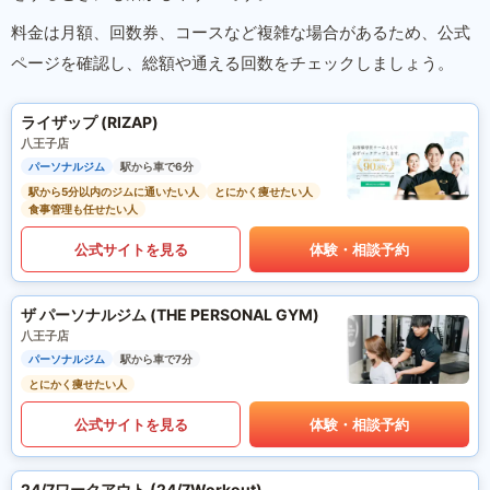
料金は月額、回数券、コースなど複雑な場合があるため、公式
ページを確認し、総額や通える回数をチェックしましょう。
ライザップ (RIZAP)
八王子店
パーソナルジム
駅から車で6分
駅から5分以内のジムに通いたい人
とにかく痩せたい人
食事管理も任せたい人
公式サイトを見る
体験・相談予約
ザ パーソナルジム (THE PERSONAL GYM)
八王子店
パーソナルジム
駅から車で7分
とにかく痩せたい人
公式サイトを見る
体験・相談予約
24/7ワークアウト (24/7Workout)