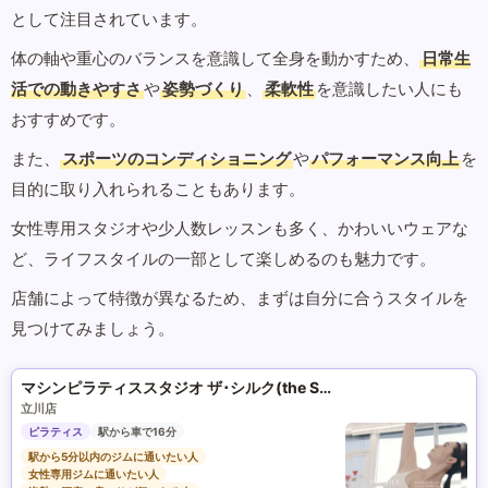
として注目されています。
体の軸や重心のバランスを意識して全身を動かすため、
日常生
活での動きやすさ
や
姿勢づくり
、
柔軟性
を意識したい人にも
おすすめです。
また、
スポーツのコンディショニング
や
パフォーマンス向上
を
目的に取り入れられることもあります。
女性専用スタジオや少人数レッスンも多く、かわいいウェアな
ど、ライフスタイルの一部として楽しめるのも魅力です。
店舗によって特徴が異なるため、まずは自分に合うスタイルを
見つけてみましょう。
マシンピラティススタジオ ザ･シルク(the SILK)
立川店
ピラティス
駅から車で16分
駅から5分以内のジムに通いたい人
女性専用ジムに通いたい人