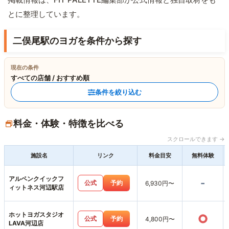
とに整理しています。
二俣尾駅のヨガを条件から探す
現在の条件
すべての店舗 / おすすめ順
条件を絞り込む
料金・体験・特徴を比べる
スクロールできます →
施設名
リンク
料金目安
無料体験
アルペンクイックフ
-
公式
予約
6,930円〜
ィットネス河辺駅店
ホットヨガスタジオ
○
公式
予約
4,800円〜
LAVA河辺店