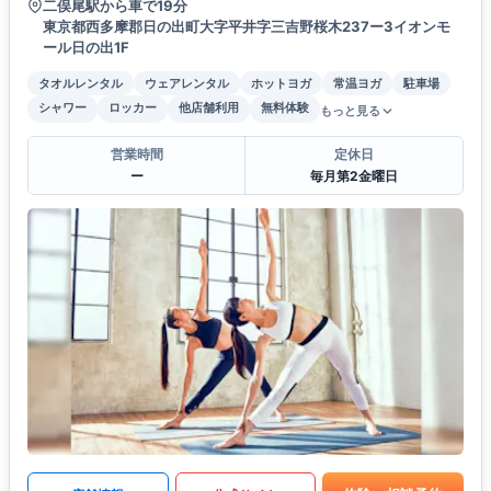
二俣尾駅から車で19分
東京都西多摩郡日の出町大字平井字三吉野桜木237ー3イオンモ
ール日の出1F
タオルレンタル
ウェアレンタル
ホットヨガ
常温ヨガ
駐車場
シャワー
ロッカー
他店舗利用
無料体験
もっと見る
営業時間
定休日
ー
毎月第2金曜日