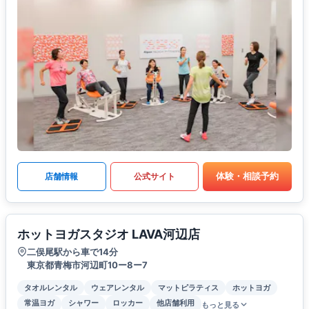
体験・相談予約
店舗情報
公式サイト
ホットヨガスタジオ LAVA河辺店
二俣尾駅から車で14分
東京都青梅市河辺町10ー8ー7
タオルレンタル
ウェアレンタル
マットピラティス
ホットヨガ
常温ヨガ
シャワー
ロッカー
他店舗利用
もっと見る