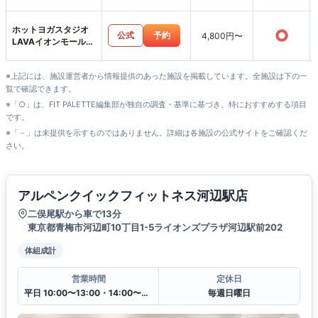
ホットヨガスタジオ
○
公式
予約
4,800円〜
LAVAイオンモール日
の出店
※上記には、施設運営者から情報提供のあった施設を掲載しています。全施設は下の一
覧で確認できます。
※「○」は、FIT PALETTE編集部が独自の調査・基準に基づき、特におすすめする項目
です。
※「－」は未提供を示すものではありません。詳細は各施設の公式サイトをご確認くだ
さい。
アルペンクイックフィットネス河辺駅店
二俣尾駅から車で13分
東京都青梅市河辺町10丁目1-5ライオンズプラザ河辺駅前202
体組成計
営業時間
定休日
平日 10:00〜13:00・14:00〜20:00
毎週日曜日