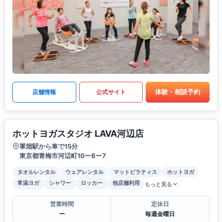
体験・相談予約
店舗情報
公式サイト
ホットヨガスタジオ LAVA河辺店
軍畑駅から車で15分
東京都青梅市河辺町10ー8ー7
タオルレンタル
ウェアレンタル
マットピラティス
ホットヨガ
常温ヨガ
シャワー
ロッカー
他店舗利用
もっと見る
営業時間
定休日
ー
毎週金曜日