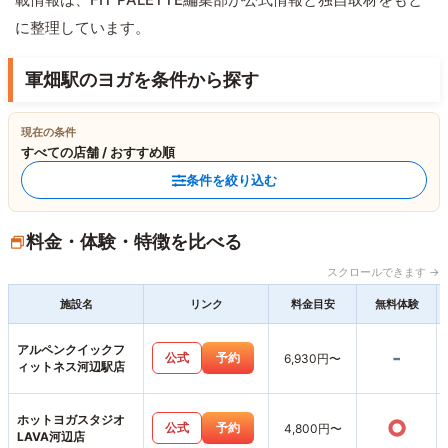
に整理しています。
軍畑駅のヨガを条件から探す
現在の条件
すべての店舗 / おすすめ順
条件を絞り込む
料金・体験・特徴を比べる
スクロールできます →
施設名
リンク
料金目安
無料体験
アルペンクイックフ
-
公式
予約
6,930円〜
ィットネス河辺駅店
ホットヨガスタジオ
○
公式
予約
4,800円〜
LAVA河辺店