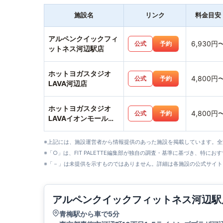
施設名
リンク
料金目安
アルペンクイックフィ
6,930円
公式
予約
ットネス河辺駅店
ホットヨガスタジオ
4,800円
公式
予約
LAVA河辺店
ホットヨガスタジオ
4,800円
公式
予約
LAVAイオンモール日
の出店
※上記には、施設運営者から情報提供のあった施設を掲載しています。
※「○」は、FIT PALETTE編集部が独自の調査・基準に基づき、特にお
※「－」は未提供を示すものではありません。詳細は各施設の公式サイト
アルペンクイックフィットネス河辺駅
青梅駅から車で5分