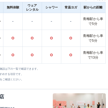
ウェア
無料体験
シャワー
常温ヨガ
駅からの距離
レンタル
青梅駅から車
〜
-
-
-
-
で5分
青梅駅から車
〜
○
○
○
○
で5分
青梅駅から車
〜
○
○
○
○
で13分
全施設は下の一覧で確認できます。
すすめする項目です。
をご確認ください。
店