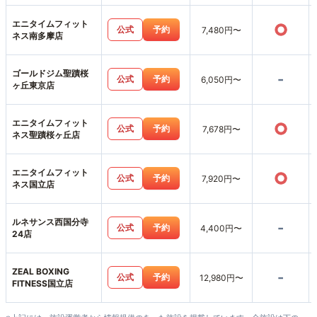
エニタイムフィット
○
公式
予約
7,480円〜
ネス南多摩店
ゴールドジム聖蹟桜
-
公式
予約
6,050円〜
ヶ丘東京店
エニタイムフィット
○
公式
予約
7,678円〜
ネス聖蹟桜ヶ丘店
エニタイムフィット
○
公式
予約
7,920円〜
ネス国立店
ルネサンス西国分寺
-
公式
予約
4,400円〜
24店
ZEAL BOXING
-
公式
予約
12,980円〜
FITNESS国立店