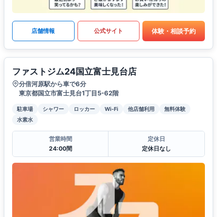
体験・相談予約
店舗情報
公式サイト
ファストジム24国立富士見台店
分倍河原駅から車で6分
東京都国立市富士見台1丁目5-62階
駐車場
シャワー
ロッカー
Wi-Fi
他店舗利用
無料体験
水素水
営業時間
定休日
24:00間
定休日なし