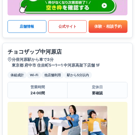
体験・相談予約
店舗情報
公式サイト
チョコザップ中河原店
分倍河原駅から車で3分
東京都 府中市 住吉町5ー1ー1 中河原高架下店舗 1F
体組成計
Wi-Fi
他店舗利用
駅から5分以内
営業時間
定休日
24:00間
要確認