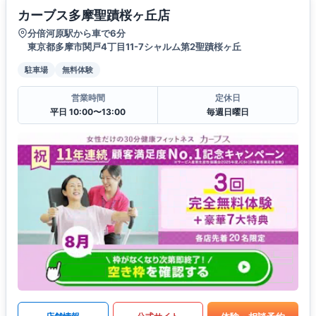
カーブス多摩聖蹟桜ヶ丘店
分倍河原駅から車で6分
東京都多摩市関戸4丁目11-7シャルム第2聖蹟桜ヶ丘
駐車場
無料体験
営業時間
定休日
平日 10:00〜13:00
毎週日曜日