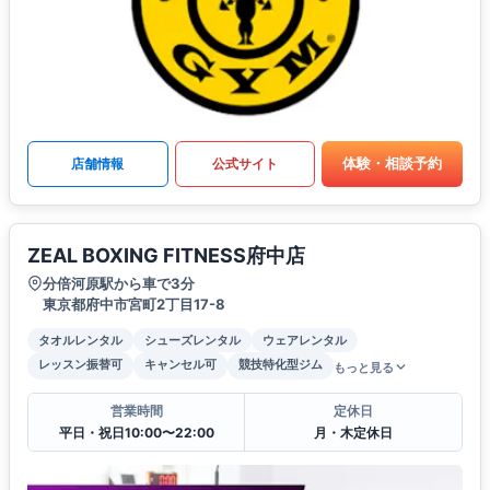
体験・相談予約
店舗情報
公式サイト
ZEAL BOXING FITNESS府中店
分倍河原駅から車で3分
東京都府中市宮町2丁目17-8
タオルレンタル
シューズレンタル
ウェアレンタル
レッスン振替可
キャンセル可
競技特化型ジム
もっと見る
営業時間
定休日
平日・祝日10:00〜22:00
月・木定休日