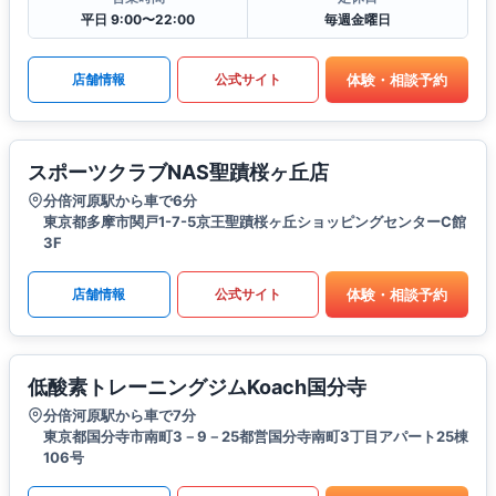
平日 9:00〜22:00
毎週金曜日
体験・相談予約
店舗情報
公式サイト
スポーツクラブNAS聖蹟桜ヶ丘店
分倍河原駅から車で6分
東京都多摩市関戸1-7-5京王聖蹟桜ヶ丘ショッピングセンターC館
3F
体験・相談予約
店舗情報
公式サイト
低酸素トレーニングジムKoach国分寺
分倍河原駅から車で7分
東京都国分寺市南町3－9－25都営国分寺南町3丁目アパート25棟
106号