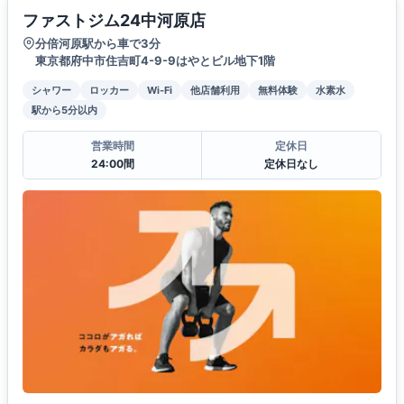
ファストジム24中河原店
分倍河原駅から車で3分
東京都府中市住吉町4-9-9はやとビル地下1階
シャワー
ロッカー
Wi-Fi
他店舗利用
無料体験
水素水
駅から5分以内
営業時間
定休日
24:00間
定休日なし