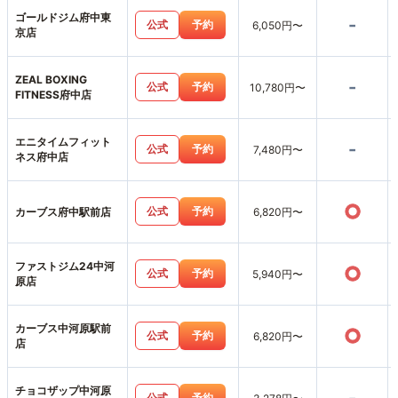
ゴールドジム府中東
-
公式
予約
6,050円〜
京店
ZEAL BOXING
-
公式
予約
10,780円〜
FITNESS府中店
エニタイムフィット
-
公式
予約
7,480円〜
ネス府中店
○
公式
予約
カーブス府中駅前店
6,820円〜
ファストジム24中河
○
公式
予約
5,940円〜
原店
カーブス中河原駅前
○
公式
予約
6,820円〜
店
チョコザップ中河原
公式
予約