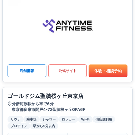
体験・相談予約
店舗情報
公式サイト
ゴールドジム聖蹟桜ヶ丘東京店
分倍河原駅から車で6分
東京都多摩市関戸4-72聖蹟桜ヶ丘OPA6F
サウナ
駐車場
シャワー
ロッカー
Wi-Fi
他店舗利用
プロテイン
駅から5分以内