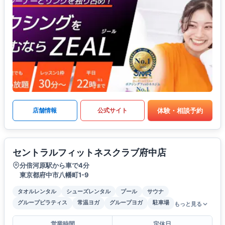
体験・相談予約
店舗情報
公式サイト
セントラルフィットネスクラブ府中店
分倍河原駅から車で4分
東京都府中市八幡町1-9
タオルレンタル
シューズレンタル
プール
サウナ
グループピラティス
常温ヨガ
グループヨガ
駐車場
もっと見る
営業時間
定休日