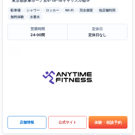
東京都多摩市一ノ宮4-19-16キャッスル都1F
駐車場
シャワー
ロッカー
Wi-Fi
完全個室
他店舗利用
無料体験
水素水
営業時間
定休日
24:00間
定休日なし
体験・相談予約
店舗情報
公式サイト