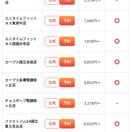
-
3,278円〜
店
エニタイムフィット
○
公式
予約
7,480円〜
ネス東府中店
エニタイムフィット
○
公式
予約
7,678円〜
ネス西国分寺店
○
公式
予約
カーブス国立谷保店
6,820円〜
カーブス多摩聖蹟桜
○
公式
予約
6,820円〜
ヶ丘店
チョコザップ聖蹟桜
-
公式
予約
3,278円〜
ヶ丘店
ファストジム24国立
○
公式
予約
6,930円〜
富士見台店