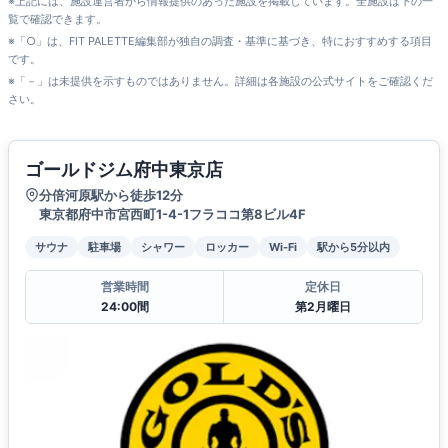
※上記には、施設運営者から情報提供のあった施設を掲載しています。全施設は下の一
覧で確認できます。
※「○」は、FIT PALETTE編集部が独自の調査・基準に基づき、特におすすめする項目
です。
※「－」は未提供を示すものではありません。詳細は各施設の公式サイトをご確認くだ
さい。
ゴールドジム府中東京店
分倍河原駅から徒歩12分
東京都府中市宮西町1-4-1フラココ第8ビル4F
サウナ
駐車場
シャワー
ロッカー
Wi-Fi
駅から5分以内
営業時間
定休日
24:00間
第2月曜日