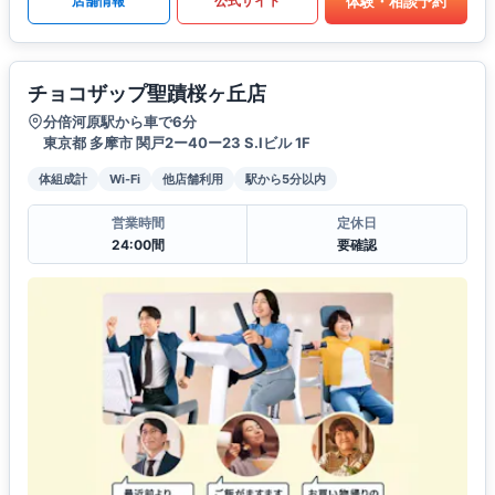
体験・相談予約
店舗情報
公式サイト
チョコザップ聖蹟桜ヶ丘店
分倍河原駅から車で6分
東京都 多摩市 関戸2ー40ー23 S.Iビル 1F
体組成計
Wi-Fi
他店舗利用
駅から5分以内
営業時間
定休日
24:00間
要確認