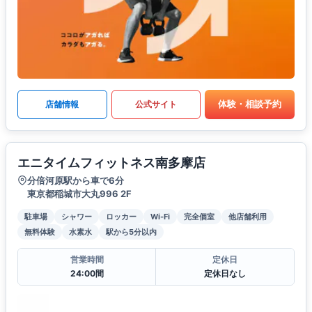
体験・相談予約
店舗情報
公式サイト
エニタイムフィットネス南多摩店
分倍河原駅から車で6分
東京都稲城市大丸996 2F
駐車場
シャワー
ロッカー
Wi-Fi
完全個室
他店舗利用
無料体験
水素水
駅から5分以内
営業時間
定休日
24:00間
定休日なし