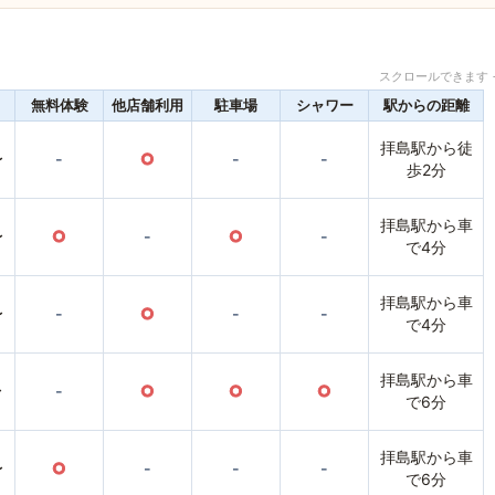
スクロールできます 
無料体験
他店舗利用
駐車場
シャワー
駅からの距離
拝島駅から徒
〜
-
○
-
-
歩2分
拝島駅から車
〜
○
-
○
-
で4分
拝島駅から車
〜
-
○
-
-
で4分
拝島駅から車
〜
-
○
○
○
で6分
拝島駅から車
〜
○
-
-
-
で6分