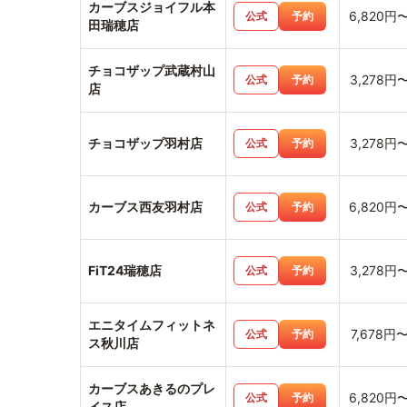
カーブスジョイフル本
6,820円
公式
予約
田瑞穂店
チョコザップ武蔵村山
3,278円
公式
予約
店
チョコザップ羽村店
3,278円
公式
予約
カーブス西友羽村店
6,820円
公式
予約
FiT24瑞穂店
3,278円
公式
予約
エニタイムフィットネ
7,678円
公式
予約
ス秋川店
カーブスあきるのプレ
6,820円
公式
予約
イス店