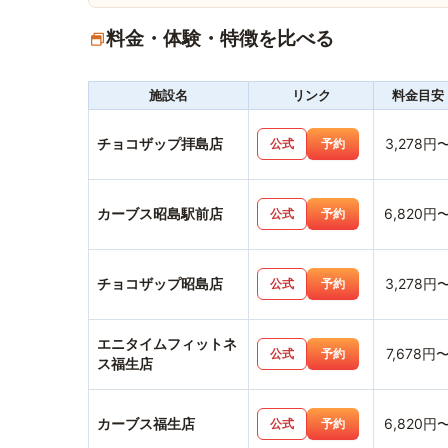
料金・体験・特徴を比べる
施設名
リンク
料金目安
チョコザップ拝島店
3,278円
公式
予約
カーブス昭島駅前店
6,820円
公式
予約
チョコザップ昭島店
3,278円
公式
予約
エニタイムフィットネ
7,678円
公式
予約
ス福生店
カーブス福生店
6,820円
公式
予約