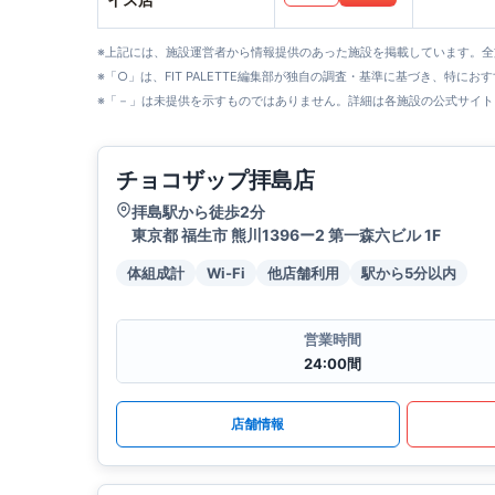
※上記には、施設運営者から情報提供のあった施設を掲載しています。
※「○」は、FIT PALETTE編集部が独自の調査・基準に基づき、特にお
※「－」は未提供を示すものではありません。詳細は各施設の公式サイト
チョコザップ拝島店
拝島駅から徒歩2分
東京都 福生市 熊川1396ー2 第一森六ビル 1F
体組成計
Wi-Fi
他店舗利用
駅から5分以内
営業時間
24:00間
店舗情報