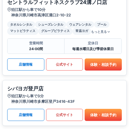
セントラルフィットネスクラブ24溝ノ口店
狛江駅から車で10分
神奈川県川崎市高津区溝口2-10-22
タオルレンタル
シューズレンタル
ウェアレンタル
プール
マットピラティス
グループピラティス
常温ヨガ
もっと見る
営業時間
定休日
24:00間
毎週水曜日及び季節休業日
体験・相談予約
店舗情報
公式サイト
シバヨガ登戸店
狛江駅から車で3分
神奈川県川崎市多摩区登戸3416-43F
体験・相談予約
店舗情報
公式サイト