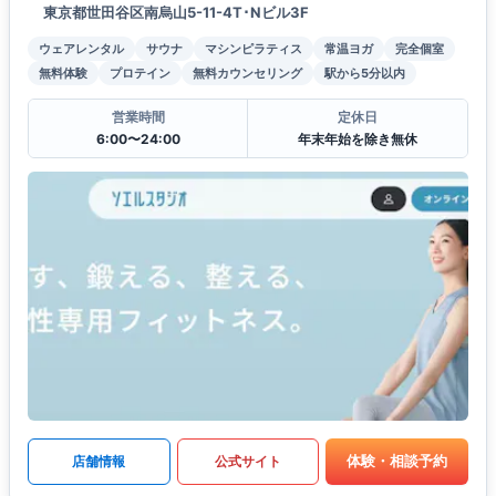
東京都世田谷区南烏山5-11-4T･Nビル3F
ウェアレンタル
サウナ
マシンピラティス
常温ヨガ
完全個室
無料体験
プロテイン
無料カウンセリング
駅から5分以内
営業時間
定休日
6:00〜24:00
年末年始を除き無休
体験・相談予約
店舗情報
公式サイト