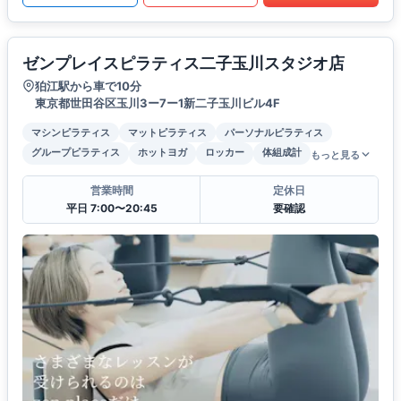
ゼンプレイスピラティス二子玉川スタジオ店
狛江駅から車で10分
東京都世田谷区玉川3ー7ー1新二子玉川ビル4F
マシンピラティス
マットピラティス
パーソナルピラティス
グループピラティス
ホットヨガ
ロッカー
体組成計
もっと見る
営業時間
定休日
平日 7:00〜20:45
要確認