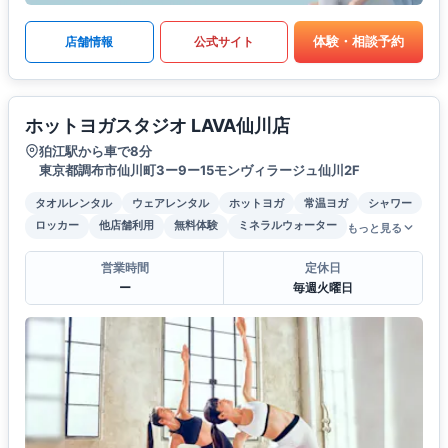
体験・相談予約
店舗情報
公式サイト
ホットヨガスタジオ LAVA仙川店
狛江駅から車で8分
東京都調布市仙川町3ー9ー15モンヴィラージュ仙川2F
タオルレンタル
ウェアレンタル
ホットヨガ
常温ヨガ
シャワー
ロッカー
他店舗利用
無料体験
ミネラルウォーター
もっと見る
営業時間
定休日
ー
毎週火曜日