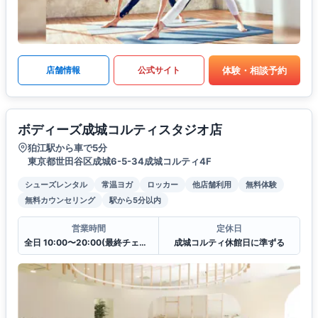
体験・相談予約
店舗情報
公式サイト
ボディーズ成城コルティスタジオ店
狛江駅から車で5分
東京都世田谷区成城6-5-34成城コルティ4F
シューズレンタル
常温ヨガ
ロッカー
他店舗利用
無料体験
無料カウンセリング
駅から5分以内
営業時間
定休日
全日 10:00〜20:00(最終チェックイン19:30)
成城コルティ休館日に準ずる