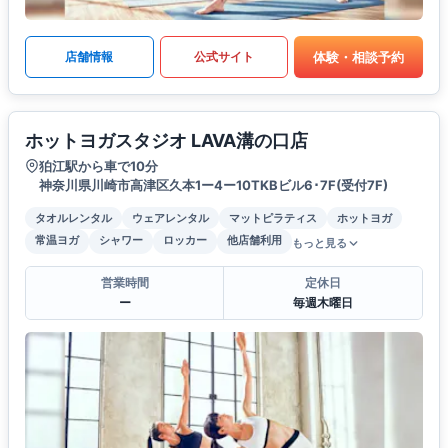
体験・相談予約
店舗情報
公式サイト
ホットヨガスタジオ LAVA溝の口店
狛江駅から車で10分
神奈川県川崎市高津区久本1ー4ー10TKBビル6･7F(受付7F)
タオルレンタル
ウェアレンタル
マットピラティス
ホットヨガ
常温ヨガ
シャワー
ロッカー
他店舗利用
もっと見る
営業時間
定休日
ー
毎週木曜日