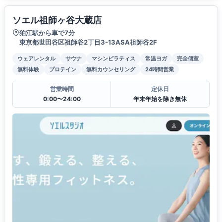
ソエル祖師ヶ谷大蔵店
狛江駅から車で7分
東京都世田谷区祖師谷2丁目3-13ASA祖師谷2F
ウェアレンタル
サウナ
マシンピラティス
常温ヨガ
完全個室
無料体験
プロテイン
無料カウンセリング
24時間営業
営業時間
定休日
0:00〜24:00
年末年始を除き無休