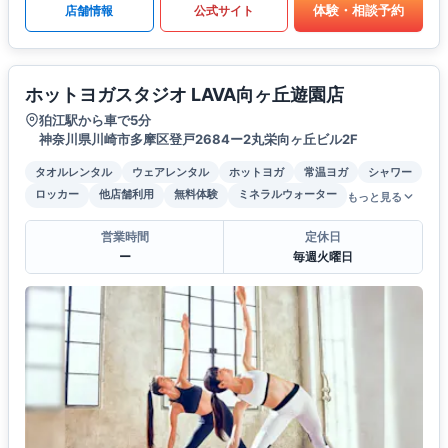
体験・相談予約
店舗情報
公式サイト
ホットヨガスタジオ LAVA向ヶ丘遊園店
狛江駅から車で5分
神奈川県川崎市多摩区登戸2684ー2丸栄向ヶ丘ビル2F
タオルレンタル
ウェアレンタル
ホットヨガ
常温ヨガ
シャワー
ロッカー
他店舗利用
無料体験
ミネラルウォーター
もっと見る
営業時間
定休日
ー
毎週火曜日