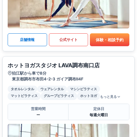
体験・相談予約
店舗情報
公式サイト
ホットヨガスタジオ LAVA調布南口店
狛江駅から車で8分
東京都調布市布田4-2-3 ガイア調布Ⅱ4F
タオルレンタル
ウェアレンタル
マシンピラティス
マットピラティス
グループピラティス
ホットヨガ
もっと見る
営業時間
定休日
ー
毎週火曜日