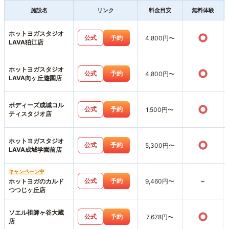
施設名
リンク
料金目安
無料体験
ホットヨガスタジオ
○
公式
予約
4,800円〜
LAVA狛江店
ホットヨガスタジオ
○
公式
予約
4,800円〜
LAVA向ヶ丘遊園店
ボディーズ成城コル
○
公式
予約
1,500円〜
ティスタジオ店
ホットヨガスタジオ
○
公式
予約
5,300円〜
LAVA成城学園前店
キャンペーン中
-
公式
予約
ホットヨガのカルド
9,460円〜
つつじヶ丘店
ソエル祖師ヶ谷大蔵
○
公式
予約
7,678円〜
店