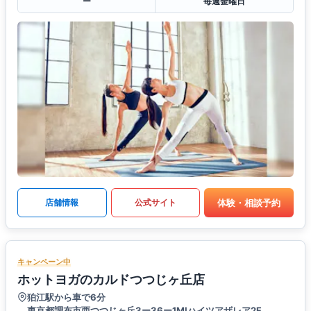
ー
毎週金曜日
体験・相談予約
店舗情報
公式サイト
キャンペーン中
ホットヨガのカルドつつじヶ丘店
狛江駅から車で6分
東京都調布市西つつじヶ丘3ー36ー1MIハイツアザレア2F