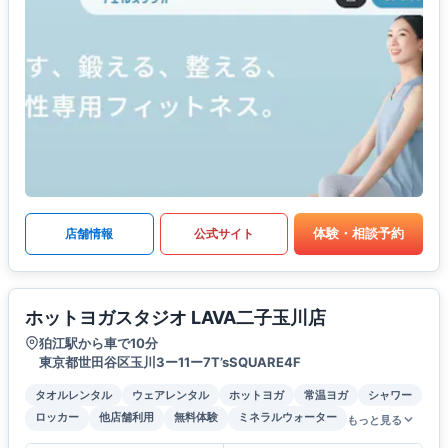
体験・相談予約
店舗情報
公式サイト
ホットヨガスタジオ LAVA二子玉川店
狛江駅から車で10分
東京都世田谷区玉川3ー11ー7T’sSQUARE4F
タオルレンタル
ウェアレンタル
ホットヨガ
常温ヨガ
シャワー
ロッカー
他店舗利用
無料体験
ミネラルウォーター
もっと見る