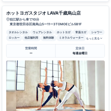
ホットヨガスタジオ LAVA千歳烏山店
狛江駅から車で10分
東京都世田谷区南烏山5ー11ー3TOMOEビル5B1F
タオルレンタル
ウェアレンタル
ホットヨガ
常温ヨガ
シャワー
ロッカー
他店舗利用
無料体験
ミネラルウォーター
もっと見る
営業時間
定休日
ー
毎週金曜日