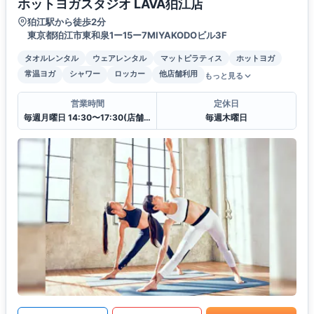
ホットヨガスタジオ LAVA狛江店
狛江駅から徒歩2分
東京都狛江市東和泉1ー15ー7MIYAKODOビル3F
タオルレンタル
ウェアレンタル
マットピラティス
ホットヨガ
常温ヨガ
シャワー
ロッカー
他店舗利用
もっと見る
営業時間
定休日
毎週月曜日 14:30〜17:30(店舗クローズ)
毎週木曜日