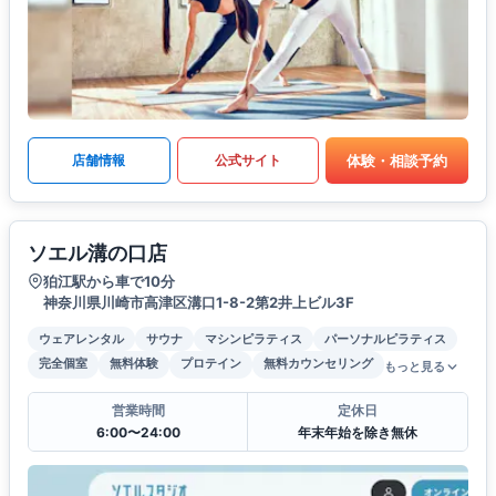
体験・相談予約
店舗情報
公式サイト
ソエル溝の口店
狛江駅から車で10分
神奈川県川崎市高津区溝口1-8-2第2井上ビル3F
ウェアレンタル
サウナ
マシンピラティス
パーソナルピラティス
完全個室
無料体験
プロテイン
無料カウンセリング
もっと見る
営業時間
定休日
6:00〜24:00
年末年始を除き無休