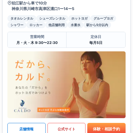
狛江駅から車で10分
神奈川県川崎市高津区溝口1ー14ー5
タオルレンタル
シューズレンタル
ホットヨガ
グループヨガ
シャワー
ロッカー
他店舗利用
水素水
駅から5分以内
営業時間
定休日
月・火・木 9:30〜22:30
毎月5日
体験・相談予約
店舗情報
公式サイト