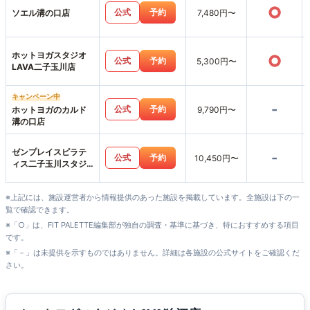
○
公式
予約
ソエル溝の口店
7,480円〜
ホットヨガスタジオ
○
公式
予約
5,300円〜
LAVA二子玉川店
キャンペーン中
-
公式
予約
ホットヨガのカルド
9,790円〜
溝の口店
ゼンプレイスピラテ
-
公式
予約
10,450円〜
ィス二子玉川スタジ
オ店
※上記には、施設運営者から情報提供のあった施設を掲載しています。全施設は下の一
覧で確認できます。
※「○」は、FIT PALETTE編集部が独自の調査・基準に基づき、特におすすめする項目
です。
※「－」は未提供を示すものではありません。詳細は各施設の公式サイトをご確認くだ
さい。