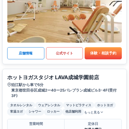
体験・相談予約
店舗情報
公式サイト
ホットヨガスタジオ LAVA成城学園前店
狛江駅から車で5分
東京都世田谷区成城2ー40ー25パレブラン成城ビル3･4F(受付
3F)
タオルレンタル
ウェアレンタル
マットピラティス
ホットヨガ
常温ヨガ
シャワー
ロッカー
他店舗利用
もっと見る
営業時間
定休日