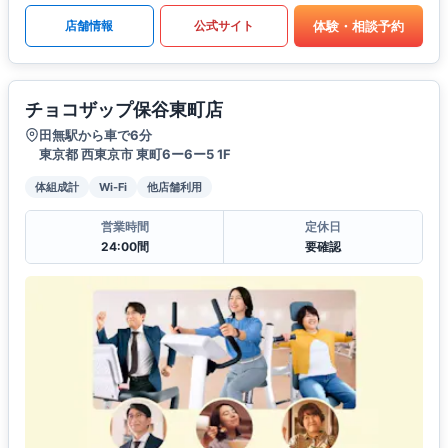
体験・相談予約
店舗情報
公式サイト
チョコザップ保谷東町店
田無駅から車で6分
東京都 西東京市 東町6ー6ー5 1F
体組成計
Wi-Fi
他店舗利用
営業時間
定休日
24:00間
要確認