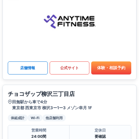
体験・相談予約
店舗情報
公式サイト
チョコザップ柳沢三丁目店
田無駅から車で4分
東京都 西東京市 柳沢3ー1ー3 メゾン幸月 1F
体組成計
Wi-Fi
他店舗利用
営業時間
定休日
24:00間
要確認