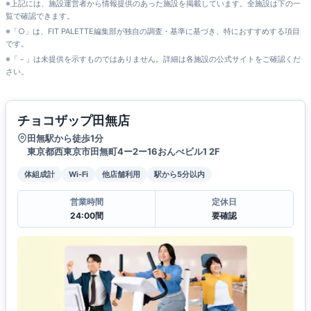
※上記には、施設運営者から情報提供のあった施設を掲載しています。全施設は下の一
覧で確認できます。
※「○」は、FIT PALETTE編集部が独自の調査・基準に基づき、特におすすめする項目
です。
※「－」は未提供を示すものではありません。詳細は各施設の公式サイトをご確認くだ
さい。
チョコザップ田無店
田無駅から徒歩1分
東京都西東京市田無町4ー2ー16おんべビル1 2F
体組成計
Wi-Fi
他店舗利用
駅から5分以内
営業時間
定休日
24:00間
要確認