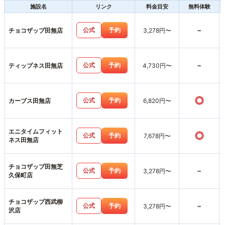
施設名
リンク
料金目安
無料体験
-
公式
予約
チョコザップ田無店
3,278円〜
-
公式
予約
ティップネス田無店
4,730円〜
○
公式
予約
カーブス田無店
6,820円〜
エニタイムフィット
○
公式
予約
7,678円〜
ネス田無店
チョコザップ田無芝
-
公式
予約
3,278円〜
久保町店
チョコザップ西武柳
-
公式
予約
3,278円〜
沢店