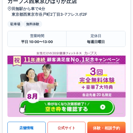
カーブス西東京ひばりが丘店
田無駅から車で4分
東京都西東京市谷戸町2丁目3-7フレスポ2F
駐車場
無料体験
営業時間
定休日
平日 10:00〜13:00
毎週日曜日
体験・相談予約
店舗情報
公式サイト