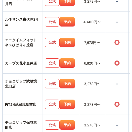
-
公式
予約
3,278円〜
井店
ルネサンス東伏見24
-
公式
予約
4,400円〜
店
エニタイムフィット
○
公式
予約
7,678円〜
ネスひばりヶ丘店
○
公式
予約
カーブス花小金井店
6,820円〜
チョコザップ武蔵境
-
公式
予約
3,278円〜
北口店
○
公式
予約
FiT24武蔵境駅前店
3,278円〜
チョコザップ保谷東
-
公式
予約
3,278円〜
町店