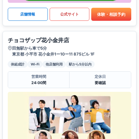
体験・相談予約
店舗情報
公式サイト
チョコザップ花小金井店
田無駅から車で5分
東京都 小平市 花小金井1ー10ー11 875ビル 1F
体組成計
Wi-Fi
他店舗利用
駅から5分以内
営業時間
定休日
24:00間
要確認