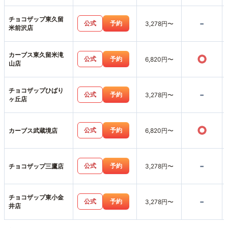
チョコザップ東久留
-
公式
予約
3,278円〜
米前沢店
カーブス東久留米滝
○
公式
予約
6,820円〜
山店
チョコザップひばり
-
公式
予約
3,278円〜
ヶ丘店
○
公式
予約
カーブス武蔵境店
6,820円〜
-
公式
予約
チョコザップ三鷹店
3,278円〜
チョコザップ東小金
-
公式
予約
3,278円〜
井店