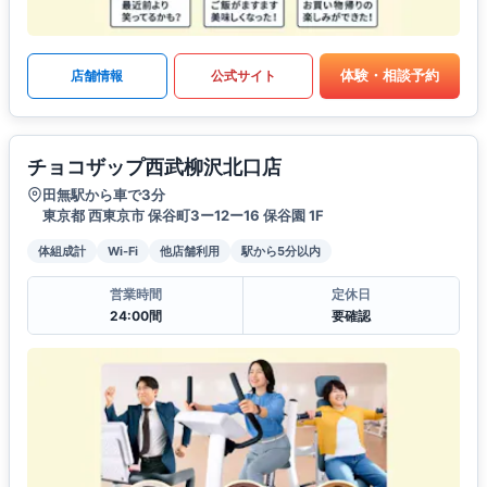
体験・相談予約
店舗情報
公式サイト
チョコザップ西武柳沢北口店
田無駅から車で3分
東京都 西東京市 保谷町3ー12ー16 保谷園 1F
体組成計
Wi-Fi
他店舗利用
駅から5分以内
営業時間
定休日
24:00間
要確認