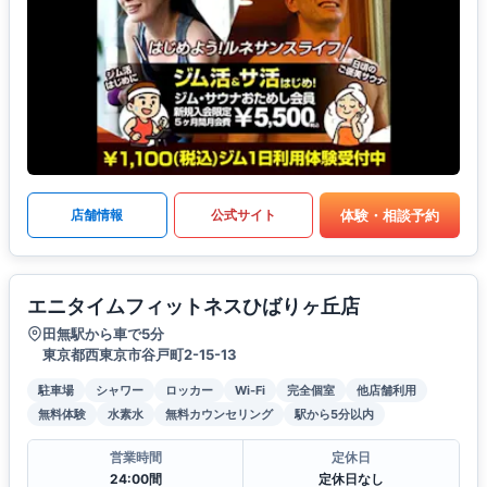
体験・相談予約
店舗情報
公式サイト
エニタイムフィットネスひばりヶ丘店
田無駅から車で5分
東京都西東京市谷戸町2-15-13
駐車場
シャワー
ロッカー
Wi-Fi
完全個室
他店舗利用
無料体験
水素水
無料カウンセリング
駅から5分以内
営業時間
定休日
24:00間
定休日なし