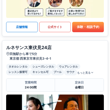
体験・相談予約
店舗情報
公式サイト
ルネサンス東伏見24店
田無駅から車で5分
東京都 西東京市東伏見3-4-1
タオルレンタル
シューズレンタル
ウェアレンタル
レッスン振替可
キャンセル可
プール
サウナ
もっと見る
営業時間
定休日
24:00間
金曜日