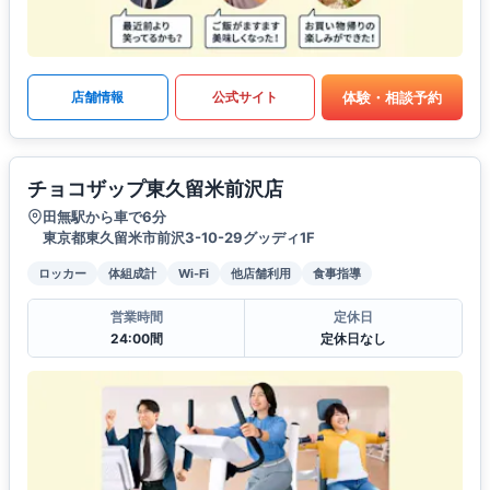
体験・相談予約
店舗情報
公式サイト
チョコザップ東久留米前沢店
田無駅から車で6分
東京都東久留米市前沢3-10-29グッディ1F
ロッカー
体組成計
Wi-Fi
他店舗利用
食事指導
営業時間
定休日
24:00間
定休日なし