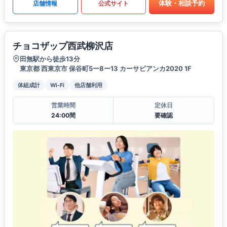
体験・相談予約
店舗情報
公式サイト
チョコザップ西武柳沢店
田無駅から徒歩13分
東京都 西東京市 保谷町5ー8ー13 カーサビアンカ2020 1F
体組成計
Wi-Fi
他店舗利用
営業時間
定休日
24:00間
要確認