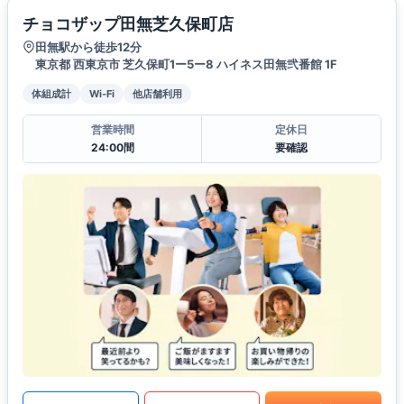
チョコザップ田無芝久保町店
田無駅から徒歩12分
東京都 西東京市 芝久保町1ー5ー8 ハイネス田無弐番館 1F
体組成計
Wi-Fi
他店舗利用
営業時間
定休日
24:00間
要確認