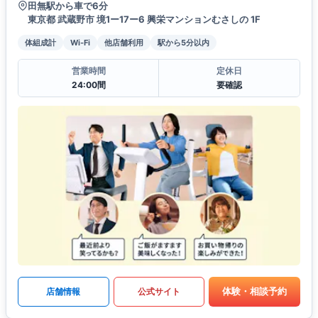
田無駅から車で6分
東京都 武蔵野市 境1ー17ー6 興栄マンションむさしの 1F
体組成計
Wi-Fi
他店舗利用
駅から5分以内
営業時間
定休日
24:00間
要確認
体験・相談予約
店舗情報
公式サイト