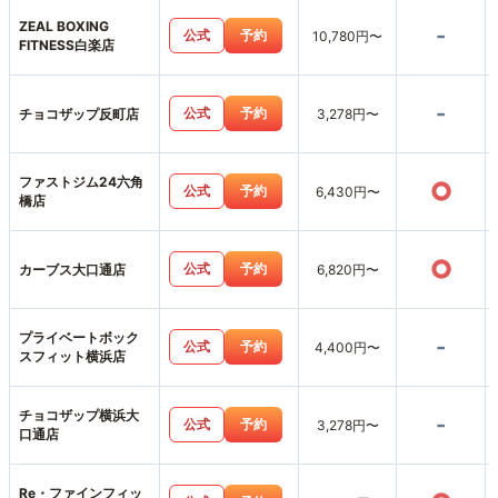
ZEAL BOXING
-
公式
予約
10,780円〜
FITNESS白楽店
-
公式
予約
チョコザップ反町店
3,278円〜
ファストジム24六角
○
公式
予約
6,430円〜
橋店
○
公式
予約
カーブス大口通店
6,820円〜
プライベートボック
-
公式
予約
4,400円〜
スフィット横浜店
チョコザップ横浜大
-
公式
予約
3,278円〜
口通店
Re・ファインフィッ