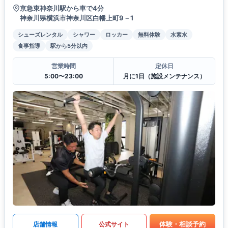
京急東神奈川駅から車で4分
神奈川県横浜市神奈川区白幡上町9－1
シューズレンタル
シャワー
ロッカー
無料体験
水素水
食事指導
駅から5分以内
営業時間
定休日
5:00〜23:00
月に1日（施設メンテナンス）
体験・相談予約
店舗情報
公式サイト