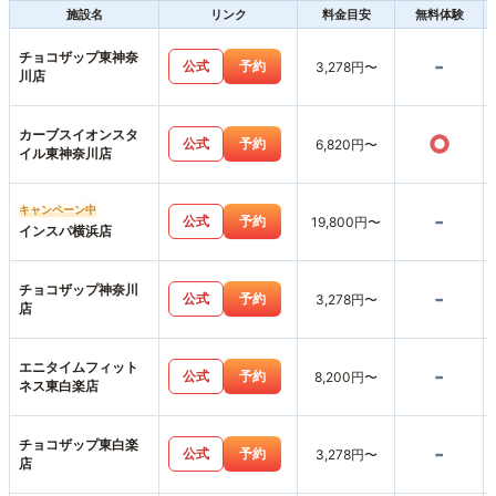
施設名
リンク
料金目安
無料体験
チョコザップ東神奈
-
公式
予約
3,278円〜
川店
カーブスイオンスタ
○
公式
予約
6,820円〜
イル東神奈川店
キャンペーン中
-
公式
予約
19,800円〜
インスパ横浜店
チョコザップ神奈川
-
公式
予約
3,278円〜
店
エニタイムフィット
-
公式
予約
8,200円〜
ネス東白楽店
チョコザップ東白楽
-
公式
予約
3,278円〜
店