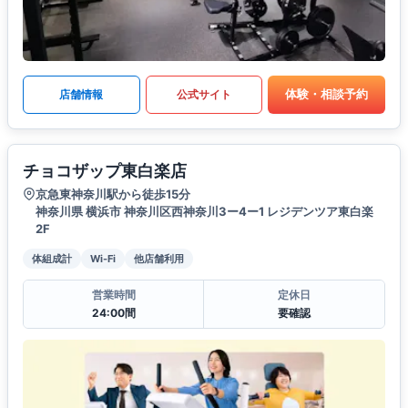
体験・相談予約
店舗情報
公式サイト
チョコザップ東白楽店
京急東神奈川駅から徒歩15分
神奈川県 横浜市 神奈川区西神奈川3ー4ー1 レジデンツア東白楽
2F
体組成計
Wi-Fi
他店舗利用
営業時間
定休日
24:00間
要確認