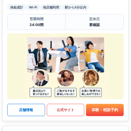
体組成計
Wi-Fi
他店舗利用
駅から5分以内
営業時間
定休日
24:00間
要確認
体験・相談予約
店舗情報
公式サイト