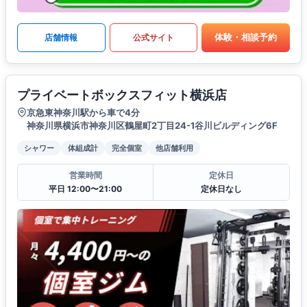
体験・相談予約
店舗情報
公式サイト
プライベートボックスフィット横浜店
京急東神奈川駅から車で4分
神奈川県横浜市神奈川区鶴屋町2丁目24-1谷川ビルディング6F
シャワー
体組成計
完全個室
他店舗利用
営業時間
定休日
平日 12:00〜21:00
定休日なし