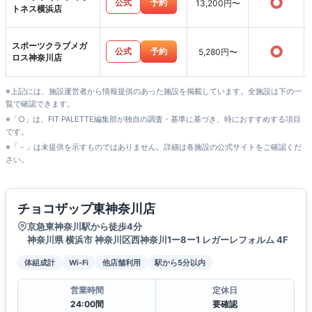
○
公式
予約
13,200円〜
トネス横浜店
スポーツクラブメガ
○
公式
予約
5,280円〜
ロス神奈川店
※上記には、施設運営者から情報提供のあった施設を掲載しています。全施設は下の一
覧で確認できます。
※「○」は、FIT PALETTE編集部が独自の調査・基準に基づき、特におすすめする項目
です。
※「－」は未提供を示すものではありません。詳細は各施設の公式サイトをご確認くだ
さい。
チョコザップ東神奈川店
京急東神奈川駅から徒歩4分
神奈川県 横浜市 神奈川区西神奈川1ー8ー1 レガーレフォルム 4F
体組成計
Wi-Fi
他店舗利用
駅から5分以内
営業時間
定休日
24:00間
要確認