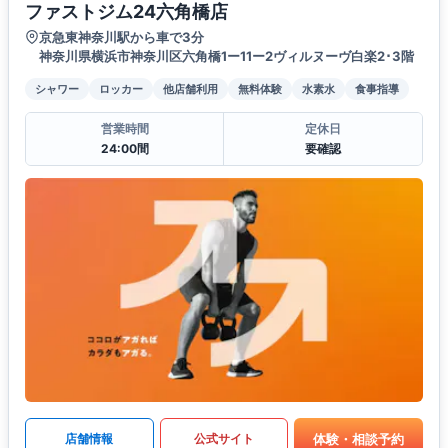
ファストジム24六角橋店
京急東神奈川駅から車で3分
神奈川県横浜市神奈川区六角橋1ー11ー2ヴィルヌーヴ白楽2･3階
シャワー
ロッカー
他店舗利用
無料体験
水素水
食事指導
営業時間
定休日
24:00間
要確認
体験・相談予約
店舗情報
公式サイト