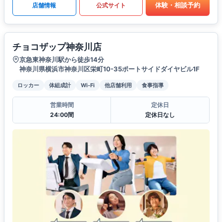
体験・相談予約
店舗情報
公式サイト
チョコザップ神奈川店
京急東神奈川駅から徒歩14分
神奈川県横浜市神奈川区栄町10-35ポートサイドダイヤビル1F
ロッカー
体組成計
Wi-Fi
他店舗利用
食事指導
営業時間
定休日
24:00間
定休日なし