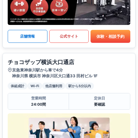
体験・相談予約
店舗情報
公式サイト
チョコザップ横浜大口通店
京急東神奈川駅から車で4分
神奈川県 横浜市 神奈川区大口通33 田村ビル 1F
体組成計
Wi-Fi
他店舗利用
駅から5分以内
営業時間
定休日
24:00間
要確認