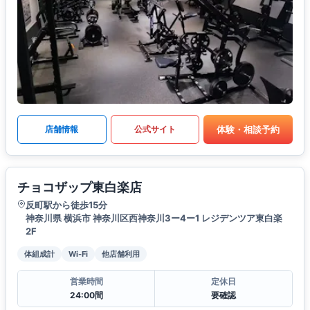
体験・相談予約
店舗情報
公式サイト
チョコザップ東白楽店
反町駅から徒歩15分
神奈川県 横浜市 神奈川区西神奈川3ー4ー1 レジデンツア東白楽
2F
体組成計
Wi-Fi
他店舗利用
営業時間
定休日
24:00間
要確認