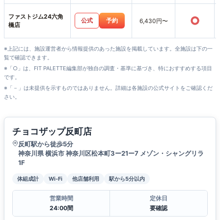
ファストジム24六角
○
公式
予約
6,430円〜
橋店
※上記には、施設運営者から情報提供のあった施設を掲載しています。全施設は下の一
覧で確認できます。
※「○」は、FIT PALETTE編集部が独自の調査・基準に基づき、特におすすめする項目
です。
※「－」は未提供を示すものではありません。詳細は各施設の公式サイトをご確認くだ
さい。
チョコザップ反町店
反町駅から徒歩5分
神奈川県 横浜市 神奈川区松本町3ー21ー7 メゾン・シャングリラ
1F
体組成計
Wi-Fi
他店舗利用
駅から5分以内
営業時間
定休日
24:00間
要確認