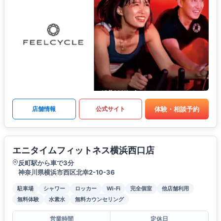
体験・相談予約
店舗情報
公式サイト
エニタイムフィットネス横浜西口店
反町駅から車で3分
神奈川県横浜市西区北幸2-10-36
駐車場
シャワー
ロッカー
Wi-Fi
完全個室
他店舗利用
無料体験
水素水
無料カウンセリング
営業時間
定休日