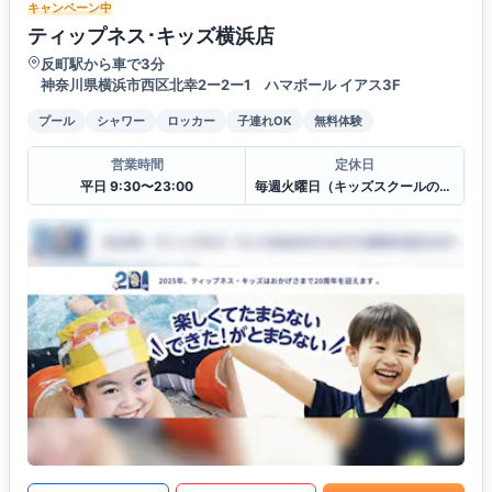
キャンペーン中
ティップネス･キッズ横浜店
反町駅から車で3分
神奈川県横浜市西区北幸2ー2ー1 ハマボール イアス3F
プール
シャワー
ロッカー
子連れOK
無料体験
営業時間
定休日
平日 9:30〜23:00
毎週火曜日（キッズスクールのみ営業）