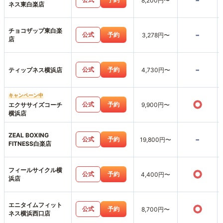
-
8,200円〜
ネス東白楽店
チョコザップ東白楽
-
公式
予約
3,278円〜
店
-
公式
予約
ティップネス横浜店
4,730円〜
キャンペーン中
○
公式
予約
エクササイズコーチ
9,900円〜
横浜店
ZEAL BOXING
-
公式
予約
19,800円〜
FITNESS白楽店
フィールサイクル横
○
公式
予約
4,400円〜
浜店
エニタイムフィット
○
公式
予約
8,700円〜
ネス横浜西口店