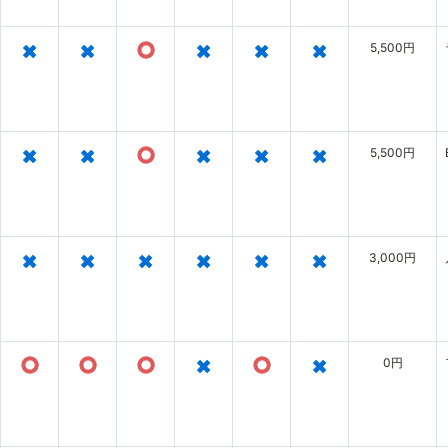
×
×
○
×
×
×
5,500円
×
×
○
×
×
×
5,500円
×
×
×
×
×
×
3,000円
○
○
○
×
○
×
0円