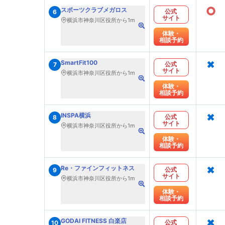
○
スポーツクラブメガロス
公式
6
サイト
横浜市神奈川区役所から1m
体験・
相談予約
×
SmartFit100
公式
7
サイト
横浜市神奈川区役所から1m
体験・
相談予約
×
INSPA横浜
公式
8
サイト
横浜市神奈川区役所から1m
体験・
相談予約
×
Re・ファインフィットネス
公式
9
サイト
横浜市神奈川区役所から1m
体験・
相談予約
×
GODAI FITNESS 白楽店
公式
10