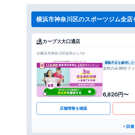
横浜市神奈川区のスポーツジム全店
カーブス大口通店
横浜市神奈川区役所から1m
運動不足を解消した
女性のみ30分フ
6,820円〜
店舗情報を確認
設備