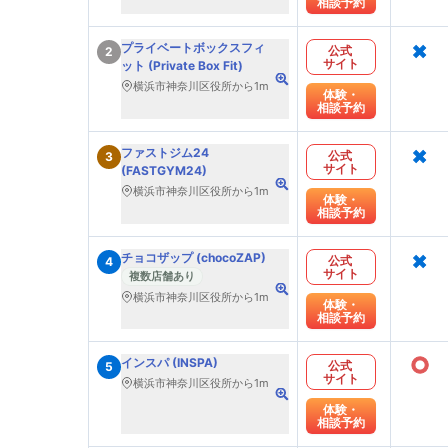
相談予約
×
プライベートボックスフィ
公式
2
サイト
ット (Private Box Fit)
横浜市神奈川区役所から1m
体験・
相談予約
×
ファストジム24
公式
3
サイト
(FASTGYM24)
横浜市神奈川区役所から1m
体験・
相談予約
×
チョコザップ (chocoZAP)
公式
4
サイト
複数店舗あり
横浜市神奈川区役所から1m
体験・
相談予約
○
インスパ (INSPA)
公式
5
サイト
横浜市神奈川区役所から1m
体験・
相談予約