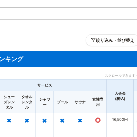
絞り込み・並び替え
ンキング
スクロールできます 
サービス
入会金
シュー
タオル
(税込)
シャワ
女性専
ズレン
レンタ
プール
サウナ
ー
用
タル
ル
×
×
×
×
×
○
16,500円