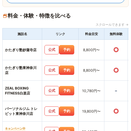
料金・体験・特徴を比べる
スクロールできます →
施設名
リンク
料金目安
無料体験
○
公式
予約
かたぎり塾妙蓮寺店
8,800円〜
かたぎり塾東神奈川
○
公式
予約
8,800円〜
店
ZEAL BOXING
-
公式
予約
10,780円〜
FITNESS白楽店
パーソナルジム トレ
○
公式
予約
19,800円〜
ビット東神奈川店
キャンペーン中