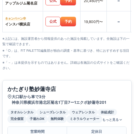
-
公式
予約
20,460円〜
アップルジム菊名店
キャンペーン中
-
公式
予約
19,800円〜
インスパ横浜店
※上記には、施設運営者から情報提供のあった施設を掲載しています。全施設は下の一
覧で確認できます。
※「○」は、FIT PALETTE編集部が独自の調査・基準に基づき、特におすすめする項目
です。
※「－」は未提供を示すものではありません。詳細は各施設の公式サイトをご確認くだ
さい。
かたぎり塾妙蓮寺店
大口駅から車で3分
神奈川県横浜市港北区菊名1丁目7ー1エクボ妙蓮寺201
タオルレンタル
シューズレンタル
ウェアレンタル
体組成計
完全個室
子連れOK
無料体験
ミネラルウォーター
もっと見る
営業時間
定休日