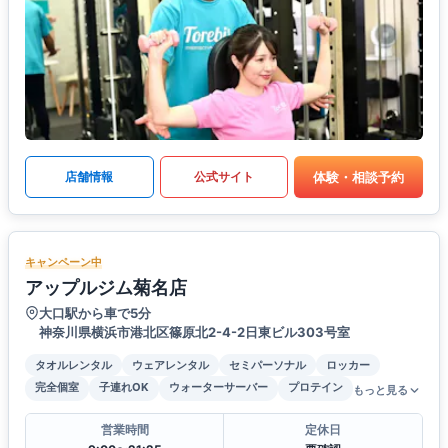
体験・相談予約
店舗情報
公式サイト
キャンペーン中
アップルジム菊名店
大口駅から車で5分
神奈川県横浜市港北区篠原北2-4-2日東ビル303号室
タオルレンタル
ウェアレンタル
セミパーソナル
ロッカー
完全個室
子連れOK
ウォーターサーバー
プロテイン
もっと見る
営業時間
定休日