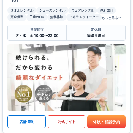
101
タオルレンタル
シューズレンタル
ウェアレンタル
体組成計
完全個室
子連れOK
無料体験
ミネラルウォーター
もっと見る
営業時間
定休日
火・水・金 10:00〜22:00
毎週月曜日
体験・相談予約
店舗情報
公式サイト