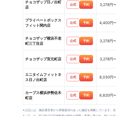
チョコザップ日ノ出町
3,278円
公式
予約
店
プライベートボックス
4,400円
公式
予約
フィット関内店
チョコザップ横浜不老
3,278円
公式
予約
町三丁目店
チョコザップ宮元町店
3,278円
公式
予約
エニタイムフィットネ
8,030円
公式
予約
ス日ノ出町店
カーブス横浜伊勢佐木
6,820円
公式
予約
町店
※上記には、施設運営者から情報提供のあった施設を掲載しています。
※「○」は、FIT PALETTE編集部が独自の調査・基準に基づき、特にお