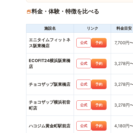
料金・体験・特徴を比べる
施設名
リンク
料金目安
エニタイムフィットネ
7,700円
公式
予約
ス阪東橋店
ECOFIT24横浜阪東橋
3,278円
公式
予約
店
チョコザップ阪東橋店
3,278円
公式
予約
チョコザップ横浜初音
3,278円
公式
予約
町店
ハコジム黄金町駅前店
4,180円
公式
予約