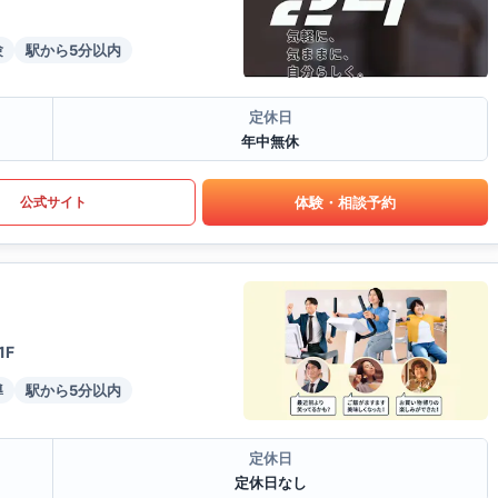
験
駅から5分以内
定休日
年中無休
体験・相談予約
公式サイト
1F
導
駅から5分以内
定休日
定休日なし