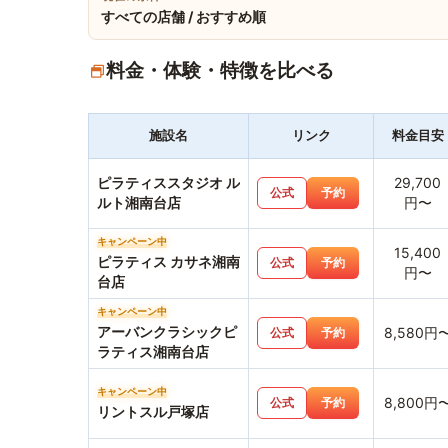
すべての店舗 / おすすめ順
料金・体験・特徴を比べる
施設名
リンク
料金目安
ピラティススタジオ ル
29,700
公式
予約
ルト湘南台店
円〜
キャンペーン中
15,400
ピラティス カサネ湘南
公式
予約
円〜
台店
キャンペーン中
アーバンクラシックピ
8,580円
公式
予約
ラティス湘南台店
キャンペーン中
8,800円
公式
予約
リントスル戸塚店