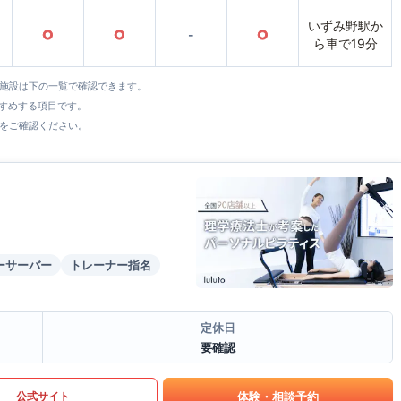
いずみ野駅か
○
○
-
○
ら車で19分
全施設は下の一覧で確認できます。
すすめする項目です。
をご確認ください。
ーサーバー
トレーナー指名
定休日
要確認
体験・相談予約
公式サイト