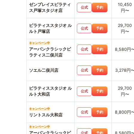
ゼンプレイスピラティ
10,450
公式
予約
ス戸塚スタジオ店
円〜
ピラティススタジオ ル
29,700
公式
予約
ルト戸塚店
円〜
キャンペーン中
アーバンクラシックピ
8,580円
公式
予約
ラティス二俣川店
ソエル二俣川店
3,278円
公式
予約
ピラティススタジオ ル
29,700
公式
予約
ルト大和店
円〜
キャンペーン中
8,800円
公式
予約
リントスル大和店
キャンペーン中
アーバンクラシックピ
8,580円
公式
予約