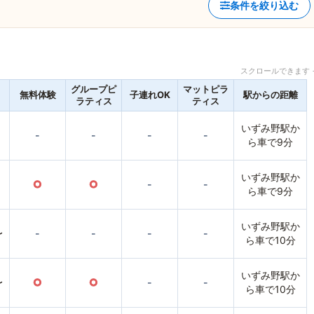
条件を絞り込む
スクロールできます 
グループピ
マットピラ
無料体験
子連れOK
駅からの距離
ラティス
ティス
いずみ野駅か
-
-
-
-
ら車で9分
いずみ野駅か
○
○
-
-
ら車で9分
いずみ野駅か
〜
-
-
-
-
ら車で10分
いずみ野駅か
〜
○
○
-
-
ら車で10分