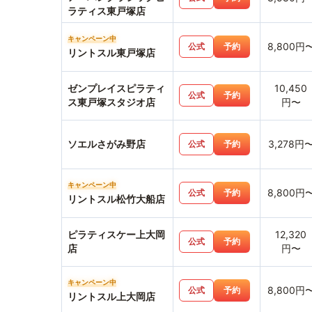
ラティス東戸塚店
キャンペーン中
8,800円
公式
予約
リントスル東戸塚店
ゼンプレイスピラティ
10,450
公式
予約
ス東戸塚スタジオ店
円〜
ソエルさがみ野店
3,278円
公式
予約
キャンペーン中
8,800円
公式
予約
リントスル松竹大船店
ピラティスケー上大岡
12,320
公式
予約
店
円〜
キャンペーン中
8,800円
公式
予約
リントスル上大岡店