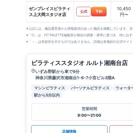
ゼンプレイスピラティ
10,450
公式
予約
ス上大岡スタジオ店
円〜
※上記には、施設運営者から情報提供のあった施設を掲載しています。
※「○」は、FIT PALETTE編集部が独自の調査・基準に基づき、特にお
※「－」は未提供を示すものではありません。詳細は各施設の公式サイト
ピラティススタジオ ルルト湘南台店
いずみ野駅から車で9分
神奈川県藤沢市湘南台1-6-7小宮ビル3階A
マシンピラティス
パーソナルピラティス
ウォータ
駅から5分以内
営業時間
9:00〜21:00
店舗情報