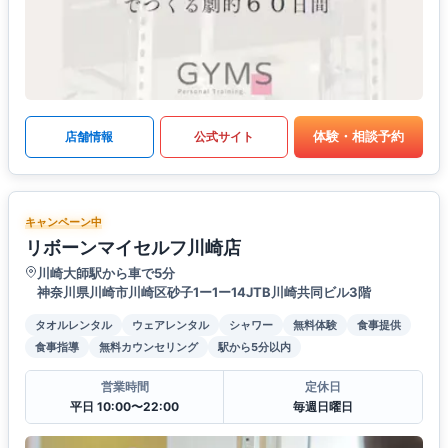
体験・相談予約
店舗情報
公式サイト
キャンペーン中
リボーンマイセルフ川崎店
川崎大師駅から車で5分
神奈川県川崎市川崎区砂子1ー1ー14JTB川崎共同ビル3階
タオルレンタル
ウェアレンタル
シャワー
無料体験
食事提供
食事指導
無料カウンセリング
駅から5分以内
営業時間
定休日
平日 10:00〜22:00
毎週日曜日