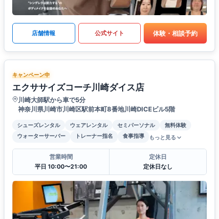
体験・相談予約
店舗情報
公式サイト
キャンペーン中
エクササイズコーチ川崎ダイス店
川崎大師駅から車で5分
神奈川県川崎市川崎区駅前本町8番地川崎DICEビル5階
シューズレンタル
ウェアレンタル
セミパーソナル
無料体験
ウォーターサーバー
トレーナー指名
食事指導
もっと見る
営業時間
定休日
平日 10:00〜21:00
定休日なし