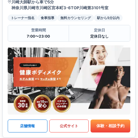
川崎大師駅から車で5分
神奈川県川崎市川崎区宮本町3-6TOP川崎第3101号室
トレーナー指名
食事指導
無料カウンセリング
駅から5分以内
営業時間
定休日
7:00〜23:00
定休日なし
体験・相談予約
店舗情報
公式サイト