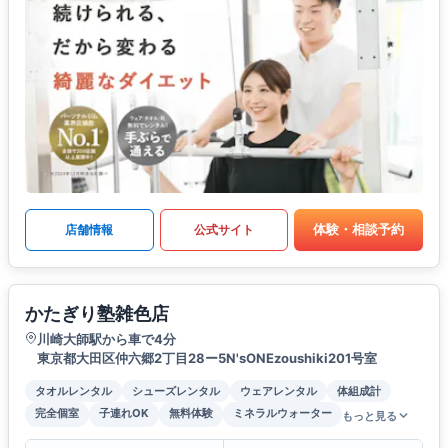
体験・相談予約
店舗情報
公式サイト
かたぎり塾雑色店
川崎大師駅から車で4分
東京都大田区仲六郷2丁目28ー5N'sONEzoushiki201号室
タオルレンタル
シューズレンタル
ウェアレンタル
体組成計
完全個室
子連れOK
無料体験
ミネラルウォーター
もっと見る