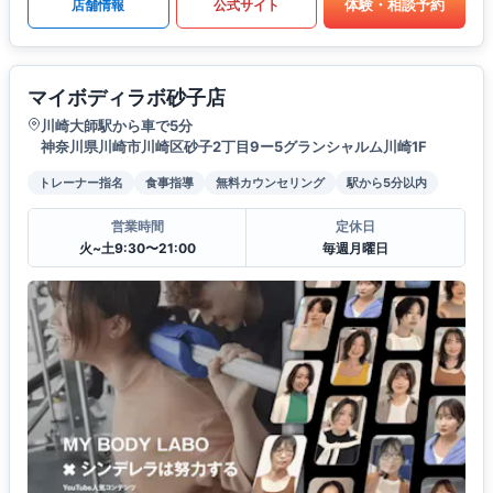
体験・相談予約
店舗情報
公式サイト
マイボディラボ砂子店
川崎大師駅から車で5分
神奈川県川崎市川崎区砂子2丁目9ー5グランシャルム川崎1F
トレーナー指名
食事指導
無料カウンセリング
駅から5分以内
営業時間
定休日
火~土9:30〜21:00
毎週月曜日