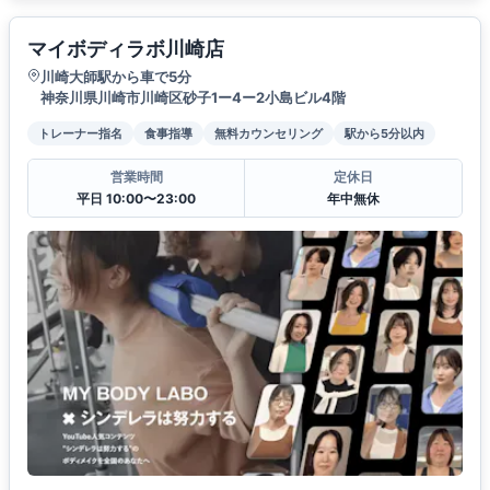
マイボディラボ川崎店
川崎大師駅から車で5分
神奈川県川崎市川崎区砂子1ー4ー2小島ビル4階
トレーナー指名
食事指導
無料カウンセリング
駅から5分以内
営業時間
定休日
平日 10:00〜23:00
年中無休