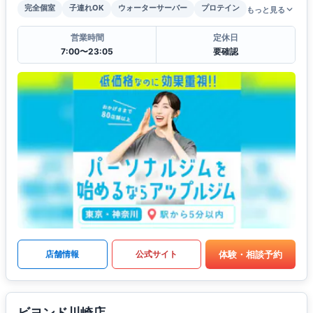
完全個室
子連れOK
ウォーターサーバー
プロテイン
もっと見る
営業時間
定休日
7:00〜23:05
要確認
体験・相談予約
店舗情報
公式サイト
ビヨンド川崎店