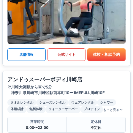
体験・相談予約
店舗情報
公式サイト
アンドゥスーパーボディ川崎店
川崎大師駅から車で5分
神奈川県川崎市川崎区駅前本町10ー1MEFULL川崎10F
タオルレンタル
シューズレンタル
ウェアレンタル
シャワー
体組成計
無料体験
ウォーターサーバー
プロテイン
もっと見る
営業時間
定休日
8:00〜22:00
不定休