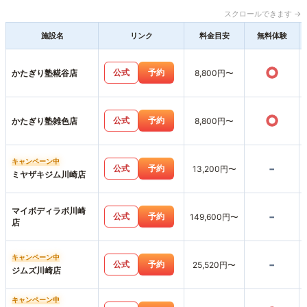
スクロールできます →
施設名
リンク
料金目安
無料体験
○
公式
予約
かたぎり塾糀谷店
8,800円〜
○
公式
予約
かたぎり塾雑色店
8,800円〜
キャンペーン中
-
公式
予約
13,200円〜
ミヤザキジム川崎店
マイボディラボ川崎
-
公式
予約
149,600円〜
店
キャンペーン中
-
公式
予約
25,520円〜
ジムズ川崎店
キャンペーン中