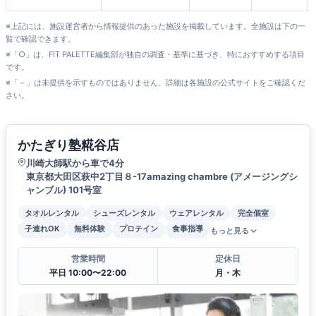
※上記には、施設運営者から情報提供のあった施設を掲載しています。全施設は下の一
覧で確認できます。
※「○」は、FIT PALETTE編集部が独自の調査・基準に基づき、特におすすめする項目
です。
※「－」は未提供を示すものではありません。詳細は各施設の公式サイトをご確認くだ
さい。
かたぎり塾糀谷店
川崎大師駅から車で4分
東京都大田区萩中2丁目８-17amazing chambre (アメージングシ
ャンブル) 101号室
タオルレンタル
シューズレンタル
ウェアレンタル
完全個室
子連れOK
無料体験
プロテイン
食事指導
もっと見る
営業時間
定休日
平日 10:00〜22:00
月・木