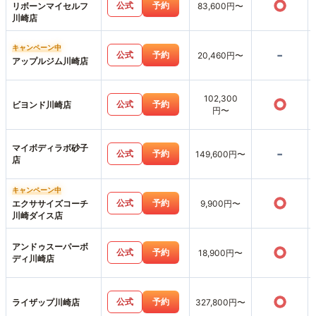
○
公式
予約
リボーンマイセルフ
83,600円〜
川崎店
キャンペーン中
-
公式
予約
20,460円〜
アップルジム川崎店
102,300
○
公式
予約
ビヨンド川崎店
円〜
マイボディラボ砂子
-
公式
予約
149,600円〜
店
キャンペーン中
○
公式
予約
エクササイズコーチ
9,900円〜
川崎ダイス店
アンドゥスーパーボ
○
公式
予約
18,900円〜
ディ川崎店
○
公式
予約
ライザップ川崎店
327,800円〜