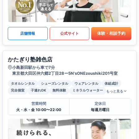
体験・相談予約
店舗情報
公式サイト
かたぎり塾雑色店
小島新田駅から車で7分
東京都大田区仲六郷2丁目28ー5N'sONEzoushiki201号室
タオルレンタル
シューズレンタル
ウェアレンタル
体組成計
完全個室
子連れOK
無料体験
ミネラルウォーター
もっと見る
営業時間
定休日
火・水・金 10:00〜22:00
毎週月曜日