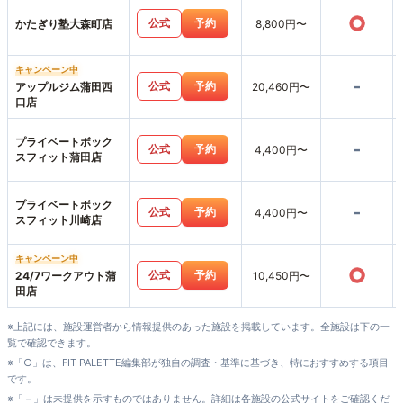
○
公式
予約
かたぎり塾大森町店
8,800円〜
キャンペーン中
-
公式
予約
アップルジム蒲田西
20,460円〜
口店
プライベートボック
-
公式
予約
4,400円〜
スフィット蒲田店
プライベートボック
-
公式
予約
4,400円〜
スフィット川崎店
キャンペーン中
○
公式
予約
24/7ワークアウト蒲
10,450円〜
田店
※上記には、施設運営者から情報提供のあった施設を掲載しています。全施設は下の一
覧で確認できます。
※「○」は、FIT PALETTE編集部が独自の調査・基準に基づき、特におすすめする項目
です。
※「－」は未提供を示すものではありません。詳細は各施設の公式サイトをご確認くだ