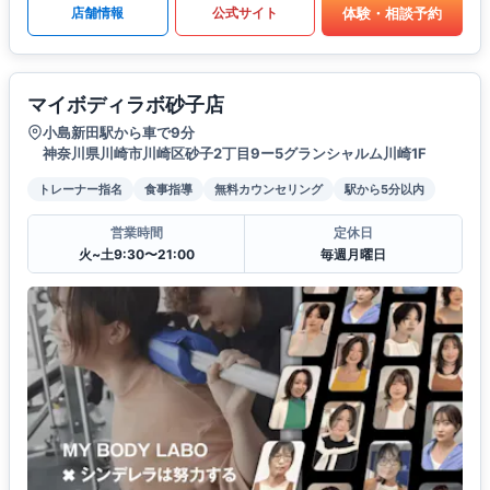
体験・相談予約
店舗情報
公式サイト
マイボディラボ砂子店
小島新田駅から車で9分
神奈川県川崎市川崎区砂子2丁目9ー5グランシャルム川崎1F
トレーナー指名
食事指導
無料カウンセリング
駅から5分以内
営業時間
定休日
火~土9:30〜21:00
毎週月曜日