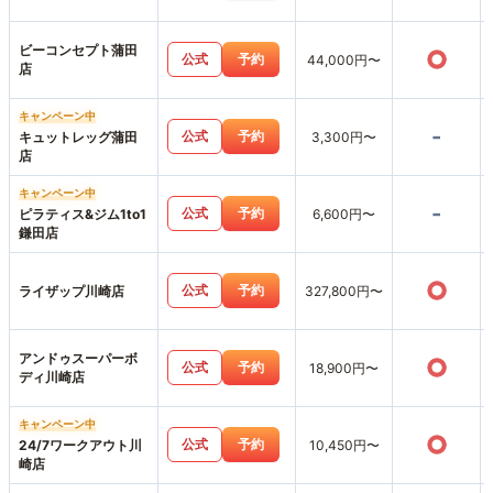
ビーコンセプト蒲田
○
公式
予約
44,000円〜
店
キャンペーン中
-
公式
予約
キュットレッグ蒲田
3,300円〜
店
キャンペーン中
-
公式
予約
ピラティス&ジム1to1
6,600円〜
鎌田店
○
公式
予約
ライザップ川崎店
327,800円〜
アンドゥスーパーボ
○
公式
予約
18,900円〜
ディ川崎店
キャンペーン中
○
公式
予約
24/7ワークアウト川
10,450円〜
崎店