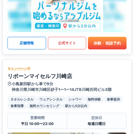
体験・相談予約
店舗情報
公式サイト
キャンペーン中
リボーンマイセルフ川崎店
小島新田駅から車で9分
神奈川県川崎市川崎区砂子1ー1ー14JTB川崎共同ビル3階
タオルレンタル
ウェアレンタル
シャワー
無料体験
食事提供
食事指導
無料カウンセリング
駅から5分以内
営業時間
定休日
平日 10:00〜22:00
毎週日曜日