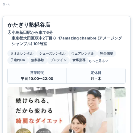
さい。
かたぎり塾糀谷店
小島新田駅から車で6分
東京都大田区萩中2丁目８-17amazing chambre (アメージング
シャンブル) 101号室
タオルレンタル
シューズレンタル
ウェアレンタル
完全個室
子連れOK
無料体験
プロテイン
食事指導
もっと見る
営業時間
定休日
平日 10:00〜22:00
月・木