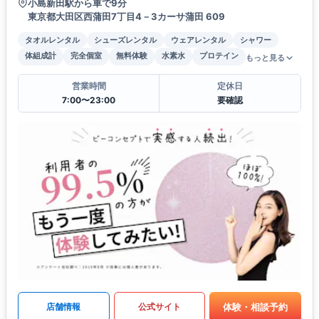
小島新田駅から車で9分
東京都大田区西蒲田7丁目4－3カーサ蒲田 609
タオルレンタル
シューズレンタル
ウェアレンタル
シャワー
体組成計
完全個室
無料体験
水素水
プロテイン
もっと見る
営業時間
定休日
7:00〜23:00
要確認
体験・相談予約
店舗情報
公式サイト