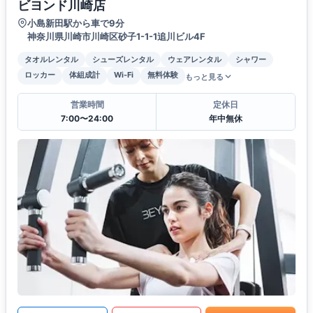
ビヨンド川崎店
小島新田駅から車で9分
神奈川県川崎市川崎区砂子1-1-1追川ビル4F
タオルレンタル
シューズレンタル
ウェアレンタル
シャワー
ロッカー
体組成計
Wi-Fi
無料体験
もっと見る
営業時間
定休日
7:00〜24:00
年中無休