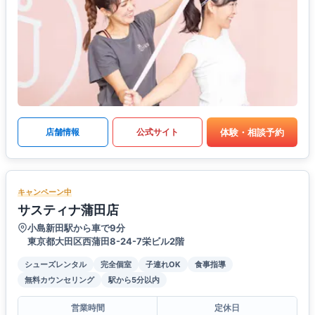
体験・相談予約
店舗情報
公式サイト
キャンペーン中
サスティナ蒲田店
小島新田駅から車で9分
東京都大田区西蒲田8-24-7栄ビル2階
シューズレンタル
完全個室
子連れOK
食事指導
無料カウンセリング
駅から5分以内
営業時間
定休日