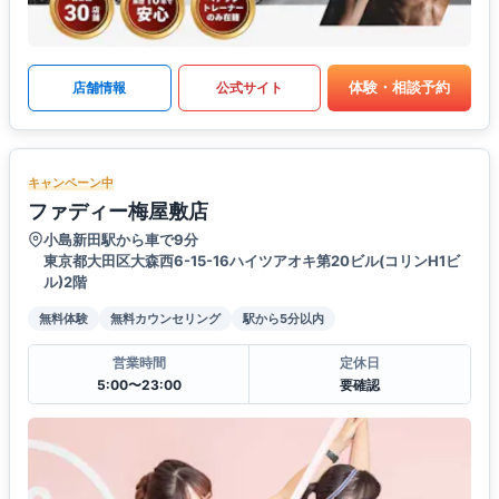
体験・相談予約
店舗情報
公式サイト
キャンペーン中
ファディー梅屋敷店
小島新田駅から車で9分
東京都大田区大森西6-15-16ハイツアオキ第20ビル(コリンH1ビ
ル)2階
無料体験
無料カウンセリング
駅から5分以内
営業時間
定休日
5:00〜23:00
要確認