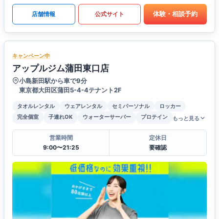
体験・相談予約
店舗情報
公式サイト
キャンペーン中
アップルジム蒲田東口店
小島新田駅から車で9分
東京都大田区蒲田5-4-4テナント2F
タオルレンタル
ウェアレンタル
セミパーソナル
ロッカー
完全個室
子連れOK
ウォーターサーバー
プロテイン
もっと見る
営業時間
定休日
9:00〜21:25
要確認