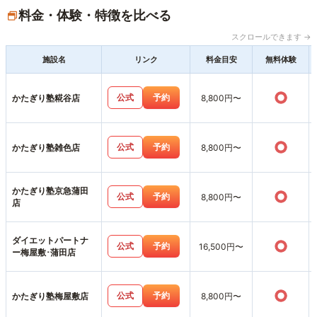
料金・体験・特徴を比べる
スクロールできます →
施設名
リンク
料金目安
無料体験
○
公式
予約
かたぎり塾糀谷店
8,800円〜
○
公式
予約
かたぎり塾雑色店
8,800円〜
かたぎり塾京急蒲田
○
公式
予約
8,800円〜
店
ダイエットパートナ
○
公式
予約
16,500円〜
ー梅屋敷･蒲田店
○
公式
予約
かたぎり塾梅屋敷店
8,800円〜