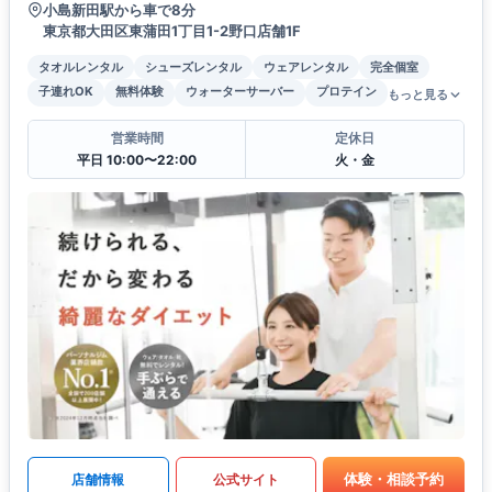
小島新田駅から車で8分
東京都大田区東蒲田1丁目1-2野口店舗1F
タオルレンタル
シューズレンタル
ウェアレンタル
完全個室
子連れOK
無料体験
ウォーターサーバー
プロテイン
もっと見る
営業時間
定休日
平日 10:00〜22:00
火・金
体験・相談予約
店舗情報
公式サイト