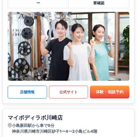
ー
要確認
体験・相談予約
店舗情報
公式サイト
マイボディラボ川崎店
小島新田駅から車で9分
神奈川県川崎市川崎区砂子1ー4ー2小島ビル4階