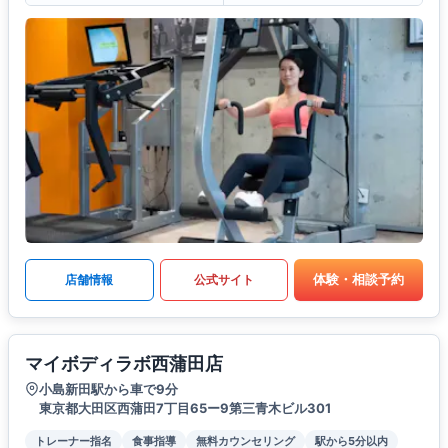
体験・相談予約
店舗情報
公式サイト
マイボディラボ西蒲田店
小島新田駅から車で9分
東京都大田区西蒲田7丁目65ー9第三青木ビル301
トレーナー指名
食事指導
無料カウンセリング
駅から5分以内