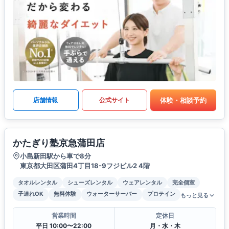
体験・相談予約
店舗情報
公式サイト
かたぎり塾京急蒲田店
小島新田駅から車で8分
東京都大田区蒲田4丁目18-9フジビル2 4階
タオルレンタル
シューズレンタル
ウェアレンタル
完全個室
子連れOK
無料体験
ウォーターサーバー
プロテイン
もっと見る
営業時間
定休日
平日 10:00〜22:00
月・水・木