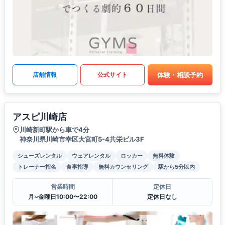
体験・相談予約
店舗情報
公式サイト
アスピ川崎店
川崎新町駅から車で4分
神奈川県川崎市幸区大宮町5-4共栄ビル3F
シューズレンタル
ウェアレンタル
ロッカー
無料体験
トレーナー指名
食事指導
無料カウンセリング
駅から5分以内
営業時間
定休日
月~金曜日10:00〜22:00
定休日なし