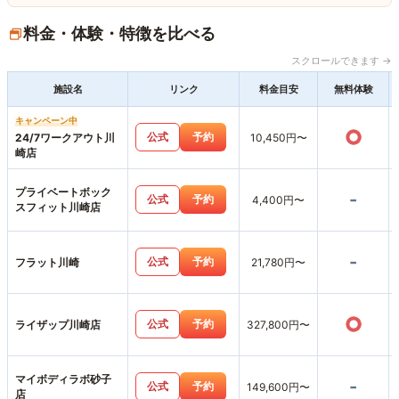
料金・体験・特徴を比べる
スクロールできます →
施設名
リンク
料金目安
無料体験
キャンペーン中
○
公式
予約
24/7ワークアウト川
10,450円〜
崎店
プライベートボック
-
公式
予約
4,400円〜
スフィット川崎店
-
公式
予約
フラット川崎
21,780円〜
○
公式
予約
ライザップ川崎店
327,800円〜
マイボディラボ砂子
-
公式
予約
149,600円〜
店