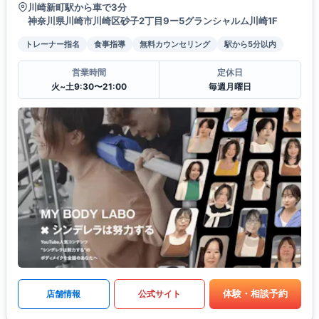
川崎新町駅から車で3分
神奈川県川崎市川崎区砂子2丁目9ー5グランシャルム川崎1F
トレーナー指名
食事指導
無料カウンセリング
駅から5分以内
営業時間
定休日
火~土9:30〜21:00
毎週月曜日
体験・相談予約
店舗情報
公式サイト