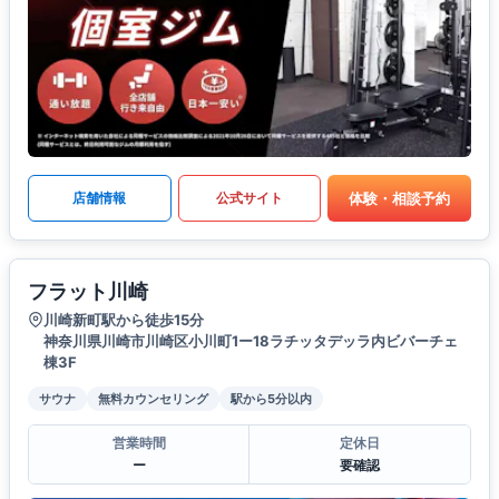
体験・相談予約
店舗情報
公式サイト
フラット川崎
川崎新町駅から徒歩15分
神奈川県川崎市川崎区小川町1ー18ラチッタデッラ内ビバーチェ
棟3F
サウナ
無料カウンセリング
駅から5分以内
営業時間
定休日
ー
要確認