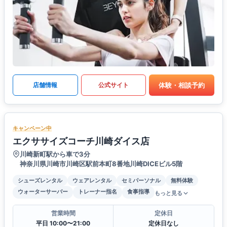
体験・相談予約
店舗情報
公式サイト
キャンペーン中
エクササイズコーチ川崎ダイス店
川崎新町駅から車で3分
神奈川県川崎市川崎区駅前本町8番地川崎DICEビル5階
シューズレンタル
ウェアレンタル
セミパーソナル
無料体験
ウォーターサーバー
トレーナー指名
食事指導
もっと見る
営業時間
定休日
平日 10:00〜21:00
定休日なし