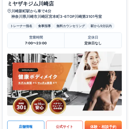
ミヤザキジム川崎店
川崎新町駅から車で4分
神奈川県川崎市川崎区宮本町3-6TOP川崎第3101号室
トレーナー指名
食事指導
無料カウンセリング
駅から5分以内
営業時間
定休日
7:00〜23:00
定休日なし
体験・相談予約
店舗情報
公式サイト