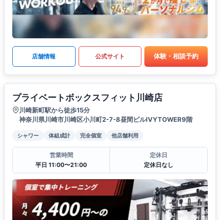
体験・相談予約
店舗情報
公式サイト
プライベートボックスフィット川崎店
川崎新町駅から徒歩15分
神奈川県川崎市川崎区小川町2-7-8昼間ビルIVYTOWER9階
シャワー
体組成計
完全個室
他店舗利用
営業時間
定休日
平日 11:00〜21:00
定休日なし