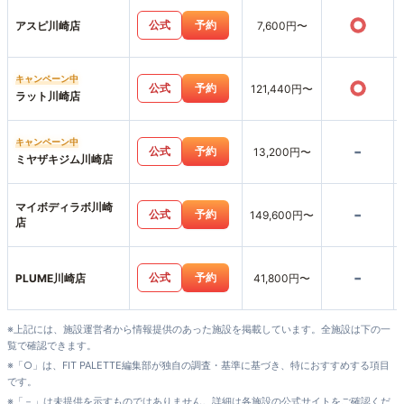
○
公式
予約
アスピ川崎店
7,600円〜
キャンペーン中
○
公式
予約
121,440円〜
ラット川崎店
キャンペーン中
-
公式
予約
13,200円〜
ミヤザキジム川崎店
マイボディラボ川崎
-
公式
予約
149,600円〜
店
-
公式
予約
PLUME川崎店
41,800円〜
※上記には、施設運営者から情報提供のあった施設を掲載しています。全施設は下の一
覧で確認できます。
※「○」は、FIT PALETTE編集部が独自の調査・基準に基づき、特におすすめする項目
です。
※「－」は未提供を示すものではありません。詳細は各施設の公式サイトをご確認くだ