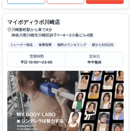
マイボディラボ川崎店
川崎新町駅から車で4分
神奈川県川崎市川崎区砂子1ー4ー2小島ビル4階
トレーナー指名
食事指導
無料カウンセリング
駅から5分以内
営業時間
定休日
平日 10:00〜23:00
年中無休