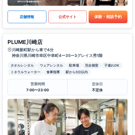
体験・相談予約
店舗情報
公式サイト
PLUME川崎店
川崎新町駅から車で4分
神奈川県川崎市幸区中幸町4ー35ー3グレイス秀1階
タオルレンタル
ウェアレンタル
駐車場
完全個室
子連れOK
ミネラルウォーター
食事指導
駅から5分以内
営業時間
定休日
7:00〜23:00
不定休