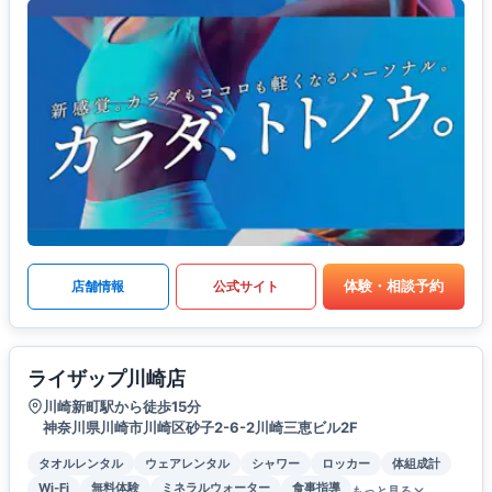
体験・相談予約
店舗情報
公式サイト
ライザップ川崎店
川崎新町駅から徒歩15分
神奈川県川崎市川崎区砂子2-6-2川崎三恵ビル2F
タオルレンタル
ウェアレンタル
シャワー
ロッカー
体組成計
Wi-Fi
無料体験
ミネラルウォーター
食事指導
もっと見る