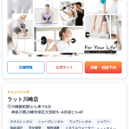
体験・相談予約
店舗情報
公式サイト
キャンペーン中
ラット川崎店
川崎新町駅から車で4分
神奈川県川崎市幸区大宮町5−4共栄ビル4F
タオルレンタル
シューズレンタル
ウェアレンタル
シャワー
体組成計
完全個室
無料体験
ミネラルウォーター
もっと見る