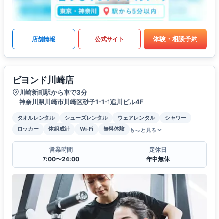
体験・相談予約
店舗情報
公式サイト
ビヨンド川崎店
川崎新町駅から車で3分
神奈川県川崎市川崎区砂子1-1-1追川ビル4F
タオルレンタル
シューズレンタル
ウェアレンタル
シャワー
ロッカー
体組成計
Wi-Fi
無料体験
もっと見る
営業時間
定休日
7:00〜24:00
年中無休