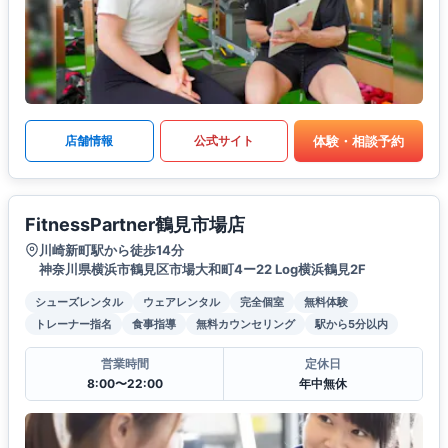
体験・相談予約
店舗情報
公式サイト
FitnessPartner鶴見市場店
川崎新町駅から徒歩14分
神奈川県横浜市鶴見区市場大和町4ー22 Log横浜鶴見2F
シューズレンタル
ウェアレンタル
完全個室
無料体験
トレーナー指名
食事指導
無料カウンセリング
駅から5分以内
営業時間
定休日
8:00〜22:00
年中無休