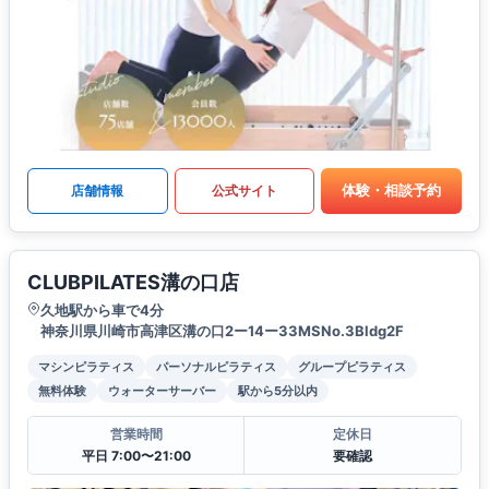
体験・相談予約
店舗情報
公式サイト
CLUBPILATES溝の口店
久地駅から車で4分
神奈川県川崎市高津区溝の口2ー14ー33MSNo.3Bldg2F
マシンピラティス
パーソナルピラティス
グループピラティス
無料体験
ウォーターサーバー
駅から5分以内
営業時間
定休日
平日 7:00〜21:00
要確認