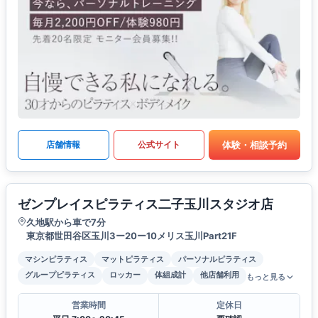
体験・相談予約
店舗情報
公式サイト
ゼンプレイスピラティス二子玉川スタジオ店
久地駅から車で7分
東京都世田谷区玉川3ー20ー10メリス玉川Part21F
マシンピラティス
マットピラティス
パーソナルピラティス
グループピラティス
ロッカー
体組成計
他店舗利用
もっと見る
営業時間
定休日