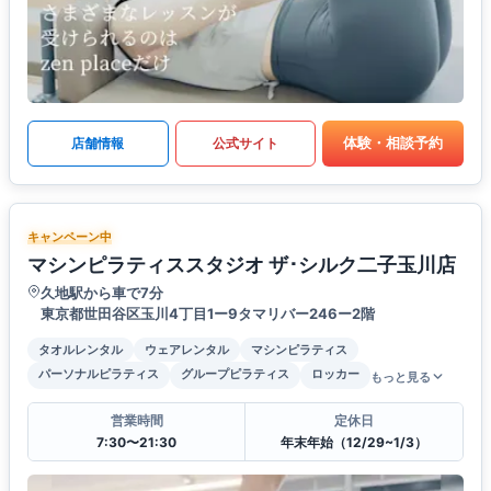
体験・相談予約
店舗情報
公式サイト
キャンペーン中
マシンピラティススタジオ ザ･シルク二子玉川店
久地駅から車で7分
東京都世田谷区玉川4丁目1ー9タマリバー246ー2階
タオルレンタル
ウェアレンタル
マシンピラティス
パーソナルピラティス
グループピラティス
ロッカー
もっと見る
営業時間
定休日
7:30〜21:30
年末年始（12/29~1/3）