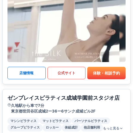
体験・相談予約
店舗情報
公式サイト
ゼンプレイスピラティス成城学園前スタジオ店
久地駅から車で7分
東京都世田谷区成城2ー36ー6サンク成城ビル2F
マシンピラティス
マットピラティス
パーソナルピラティス
グループピラティス
ロッカー
体組成計
他店舗利用
もっと見る