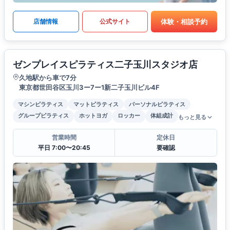
体験・相談予約
店舗情報
公式サイト
ゼンプレイスピラティス二子玉川スタジオ店
久地駅から車で7分
東京都世田谷区玉川3ー7ー1新二子玉川ビル4F
マシンピラティス
マットピラティス
パーソナルピラティス
グループピラティス
ホットヨガ
ロッカー
体組成計
もっと見る
営業時間
定休日
平日 7:00〜20:45
要確認