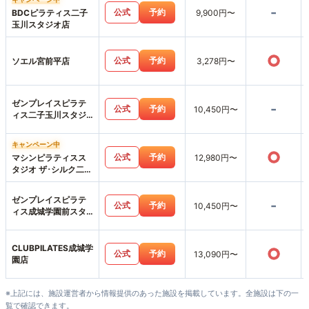
-
公式
予約
BDCピラティス二子
9,900円〜
玉川スタジオ店
○
公式
予約
ソエル宮前平店
3,278円〜
ゼンプレイスピラテ
-
公式
予約
10,450円〜
ィス二子玉川スタジ
オ店
キャンペーン中
○
公式
予約
マシンピラティスス
12,980円〜
タジオ ザ･シルク二子
玉川店
ゼンプレイスピラテ
-
公式
予約
10,450円〜
ィス成城学園前スタ
ジオ店
CLUBPILATES成城学
○
公式
予約
13,090円〜
園店
※上記には、施設運営者から情報提供のあった施設を掲載しています。全施設は下の一
覧で確認できます。