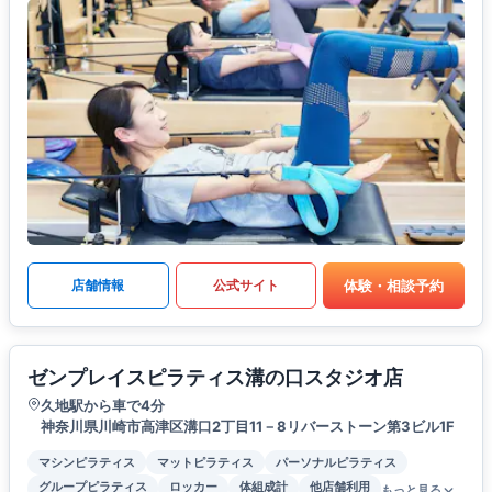
体験・相談予約
店舗情報
公式サイト
ゼンプレイスピラティス溝の口スタジオ店
久地駅から車で4分
神奈川県川崎市高津区溝口2丁目11－8リバーストーン第3ビル1F
マシンピラティス
マットピラティス
パーソナルピラティス
グループピラティス
ロッカー
体組成計
他店舗利用
もっと見る