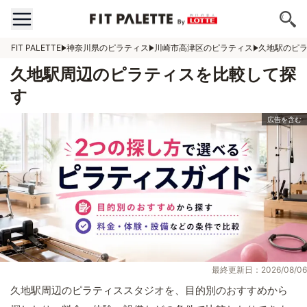
FIT PALETTE
神奈川県のピラティス
川崎市高津区のピラティス
久地駅のピ
久地駅周辺のピラティスを比較して探
す
最終更新日：2026/08/06
久地駅周辺のピラティススタジオを、目的別のおすすめから