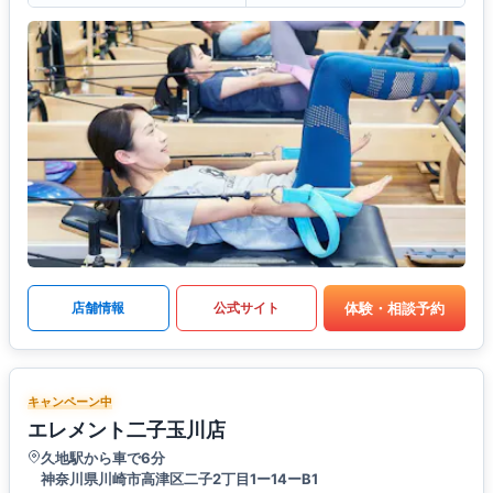
体験・相談予約
店舗情報
公式サイト
キャンペーン中
エレメント二子玉川店
久地駅から車で6分
神奈川県川崎市高津区二子2丁目1ー14ーB1