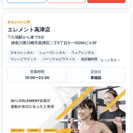
キャンペーン中
エレメント高津店
久地駅から車で5分
神奈川県川崎市高津区二子5丁目3ー10DMビル5F
タオルレンタル
シューズレンタル
ウェアレンタル
マシンピラティス
パーソナルピラティス
他店舗利用
もっと見る
営業時間
定休日
10:00〜22:00
要確認