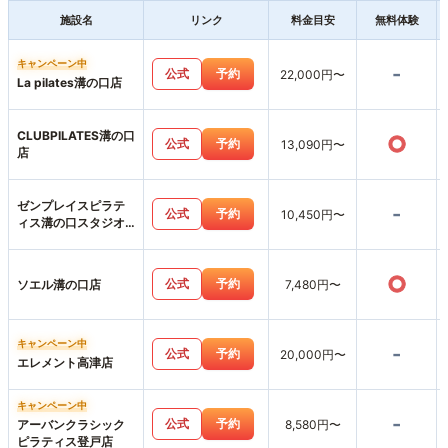
施設名
リンク
料金目安
無料体験
キャンペーン中
-
公式
予約
22,000円〜
La pilates溝の口店
CLUBPILATES溝の口
○
公式
予約
13,090円〜
店
ゼンプレイスピラテ
-
公式
予約
10,450円〜
ィス溝の口スタジオ
店
○
公式
予約
ソエル溝の口店
7,480円〜
キャンペーン中
-
公式
予約
20,000円〜
エレメント高津店
キャンペーン中
-
公式
予約
アーバンクラシック
8,580円〜
ピラティス登戸店