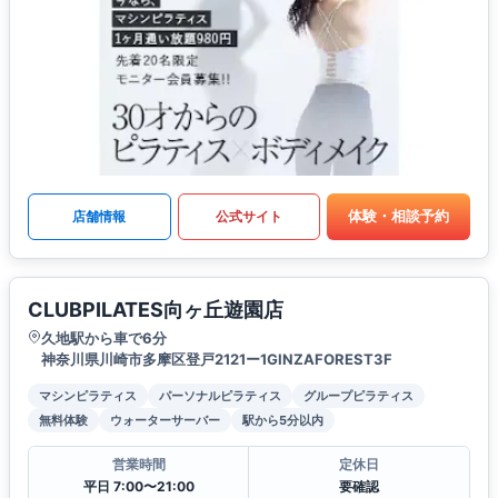
体験・相談予約
店舗情報
公式サイト
CLUBPILATES向ヶ丘遊園店
久地駅から車で6分
神奈川県川崎市多摩区登戸2121ー1GINZAFOREST3F
マシンピラティス
パーソナルピラティス
グループピラティス
無料体験
ウォーターサーバー
駅から5分以内
営業時間
定休日
平日 7:00〜21:00
要確認