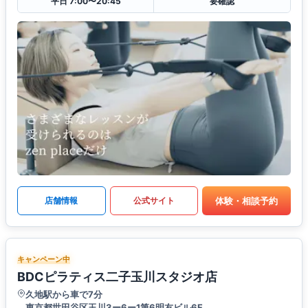
平日 7:00〜20:45
要確認
体験・相談予約
店舗情報
公式サイト
キャンペーン中
BDCピラティス二子玉川スタジオ店
久地駅から車で7分
東京都世田谷区玉川3ー6ー1第6明友ビル6F