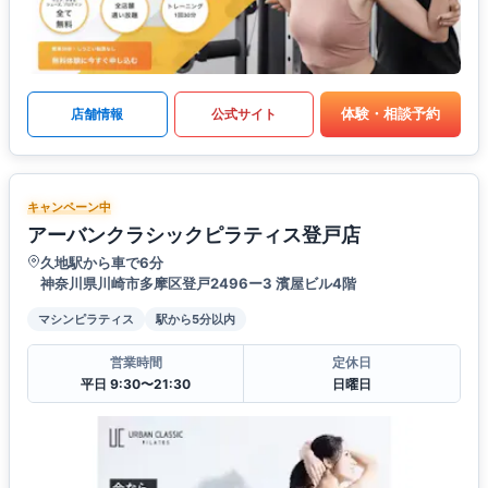
体験・相談予約
店舗情報
公式サイト
キャンペーン中
アーバンクラシックピラティス登戸店
久地駅から車で6分
神奈川県川崎市多摩区登戸2496ー3 濱屋ビル4階
マシンピラティス
駅から5分以内
営業時間
定休日
平日 9:30〜21:30
日曜日