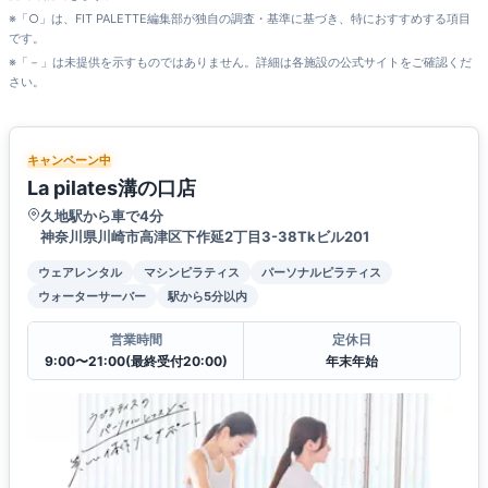
※「○」は、FIT PALETTE編集部が独自の調査・基準に基づき、特におすすめする項目
です。
※「－」は未提供を示すものではありません。詳細は各施設の公式サイトをご確認くだ
さい。
キャンペーン中
La pilates溝の口店
久地駅から車で4分
神奈川県川崎市高津区下作延2丁目3-38Tkビル201
ウェアレンタル
マシンピラティス
パーソナルピラティス
ウォーターサーバー
駅から5分以内
営業時間
定休日
9:00〜21:00(最終受付20:00)
年末年始