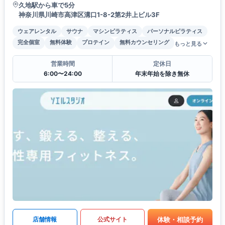
久地駅から車で5分
神奈川県川崎市高津区溝口1-8-2第2井上ビル3F
ウェアレンタル
サウナ
マシンピラティス
パーソナルピラティス
完全個室
無料体験
プロテイン
無料カウンセリング
もっと見る
営業時間
定休日
6:00〜24:00
年末年始を除き無休
体験・相談予約
店舗情報
公式サイト