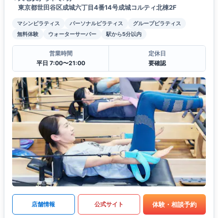
東京都世田谷区成城六丁目4番14号成城コルティ北棟2F
マシンピラティス
パーソナルピラティス
グループピラティス
無料体験
ウォーターサーバー
駅から5分以内
営業時間
定休日
平日 7:00〜21:00
要確認
体験・相談予約
店舗情報
公式サイト