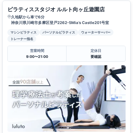
ピラティススタジオ ルルト向ヶ丘遊園店
久地駅から車で6分
神奈川県川崎市多摩区登戸2262-5Mia’s Castle201号室
マシンピラティス
パーソナルピラティス
ウォーターサーバー
トレーナー指名
営業時間
定休日
9:00〜21:00
要確認