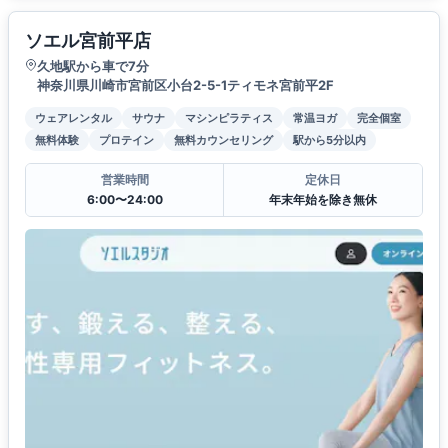
ソエル宮前平店
久地駅から車で7分
神奈川県川崎市宮前区小台2-5-1ティモネ宮前平2F
ウェアレンタル
サウナ
マシンピラティス
常温ヨガ
完全個室
無料体験
プロテイン
無料カウンセリング
駅から5分以内
営業時間
定休日
6:00〜24:00
年末年始を除き無休