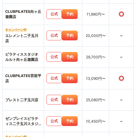
CLUBPILATES向ヶ丘
○
公式
予約
11,990円〜
遊園店
キャンペーン中
-
公式
予約
エレメント二子玉川
20,000円〜
店
ピラティススタジオ
-
公式
予約
29,700円〜
ルルト向ヶ丘遊園店
CLUBPILATES宮前平
○
公式
予約
13,090円〜
店
-
公式
予約
ブレスト二子玉川店
25,080円〜
ゼンプレイスピラテ
-
公式
予約
10,450円〜
ィス二子玉川スタジ
オ店
キャンペーン中