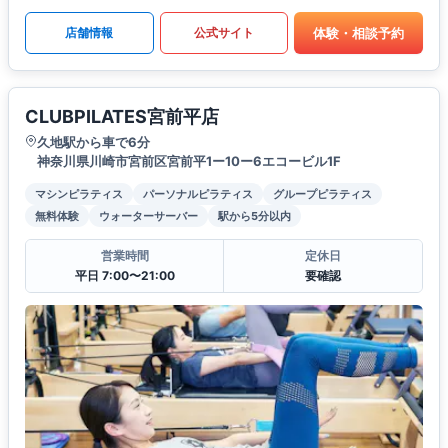
体験・相談予約
店舗情報
公式サイト
CLUBPILATES宮前平店
久地駅から車で6分
神奈川県川崎市宮前区宮前平1ー10ー6エコービル1F
マシンピラティス
パーソナルピラティス
グループピラティス
無料体験
ウォーターサーバー
駅から5分以内
営業時間
定休日
平日 7:00〜21:00
要確認