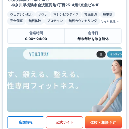
神奈川県横浜市金沢区泥亀1丁目25-4第2京急ビル1F
ウェアレンタル
サウナ
マシンピラティス
常温ヨガ
駐車場
完全個室
無料体験
プロテイン
無料カウンセリング
もっと見る
営業時間
定休日
0:00〜24:00
年末年始を除き無休
体験・相談予約
店舗情報
公式サイト