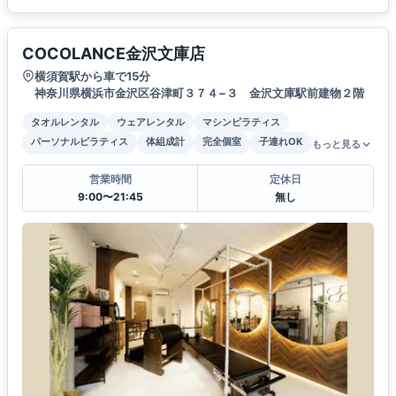
COCOLANCE金沢文庫店
横須賀駅から車で15分
神奈川県横浜市金沢区谷津町３７４−３ 金沢文庫駅前建物２階
タオルレンタル
ウェアレンタル
マシンピラティス
パーソナルピラティス
体組成計
完全個室
子連れOK
もっと見る
営業時間
定休日
9:00〜21:45
無し