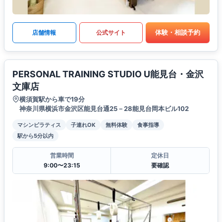
体験・相談予約
店舗情報
公式サイト
PERSONAL TRAINING STUDIO U能見台・金沢
文庫店
横須賀駅から車で19分
神奈川県横浜市金沢区能見台通25－28能見台岡本ビル102
マシンピラティス
子連れOK
無料体験
食事指導
駅から5分以内
営業時間
定休日
9:00〜23:15
要確認