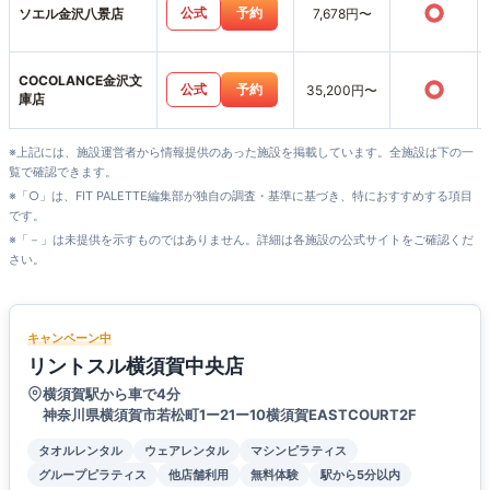
○
公式
予約
ソエル金沢八景店
7,678円〜
COCOLANCE金沢文
○
公式
予約
35,200円〜
庫店
※上記には、施設運営者から情報提供のあった施設を掲載しています。全施設は下の一
覧で確認できます。
※「○」は、FIT PALETTE編集部が独自の調査・基準に基づき、特におすすめする項目
です。
※「－」は未提供を示すものではありません。詳細は各施設の公式サイトをご確認くだ
さい。
キャンペーン中
リントスル横須賀中央店
横須賀駅から車で4分
神奈川県横須賀市若松町1ー21ー10横須賀EASTCOURT2F
タオルレンタル
ウェアレンタル
マシンピラティス
グループピラティス
他店舗利用
無料体験
駅から5分以内