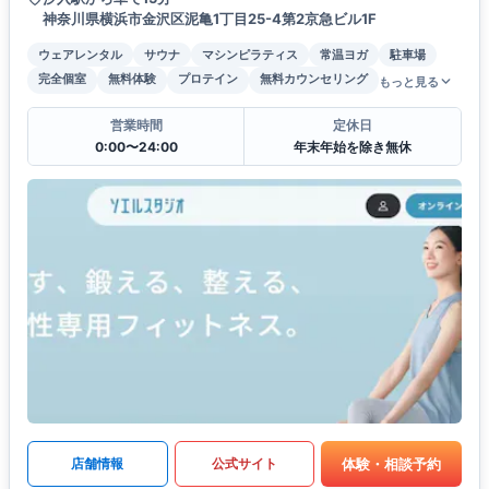
神奈川県横浜市金沢区泥亀1丁目25-4第2京急ビル1F
ウェアレンタル
サウナ
マシンピラティス
常温ヨガ
駐車場
完全個室
無料体験
プロテイン
無料カウンセリング
もっと見る
営業時間
定休日
0:00〜24:00
年末年始を除き無休
体験・相談予約
店舗情報
公式サイト