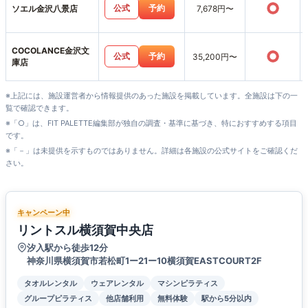
○
公式
予約
ソエル金沢八景店
7,678円〜
COCOLANCE金沢文
○
公式
予約
35,200円〜
庫店
※上記には、施設運営者から情報提供のあった施設を掲載しています。全施設は下の一
覧で確認できます。
※「○」は、FIT PALETTE編集部が独自の調査・基準に基づき、特におすすめする項目
です。
※「－」は未提供を示すものではありません。詳細は各施設の公式サイトをご確認くだ
さい。
キャンペーン中
リントスル横須賀中央店
汐入駅から徒歩12分
神奈川県横須賀市若松町1ー21ー10横須賀EASTCOURT2F
タオルレンタル
ウェアレンタル
マシンピラティス
グループピラティス
他店舗利用
無料体験
駅から5分以内