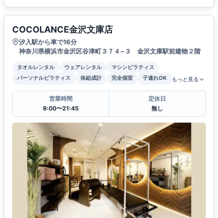
COCOLANCE金沢文庫店
汐入駅から車で16分
神奈川県横浜市金沢区谷津町３７４−３ 金沢文庫駅前建物２階
タオルレンタル
ウェアレンタル
マシンピラティス
パーソナルピラティス
体組成計
完全個室
子連れOK
もっと見る
営業時間
定休日
9:00〜21:45
無し