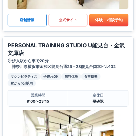
体験・相談予約
店舗情報
公式サイト
PERSONAL TRAINING STUDIO U能見台・金沢
文庫店
汐入駅から車で20分
神奈川県横浜市金沢区能見台通25－28能見台岡本ビル102
マシンピラティス
子連れOK
無料体験
食事指導
駅から5分以内
営業時間
定休日
9:00〜23:15
要確認