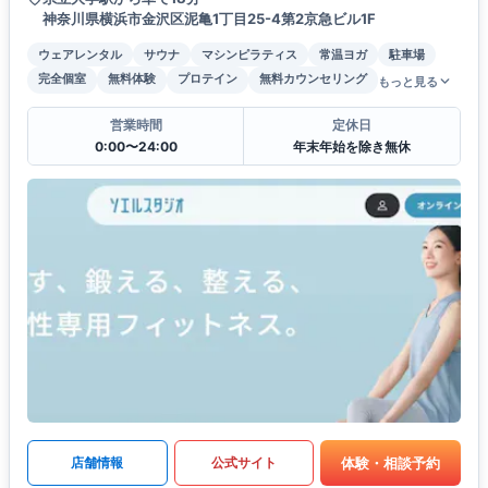
神奈川県横浜市金沢区泥亀1丁目25-4第2京急ビル1F
ウェアレンタル
サウナ
マシンピラティス
常温ヨガ
駐車場
完全個室
無料体験
プロテイン
無料カウンセリング
もっと見る
営業時間
定休日
0:00〜24:00
年末年始を除き無休
体験・相談予約
店舗情報
公式サイト