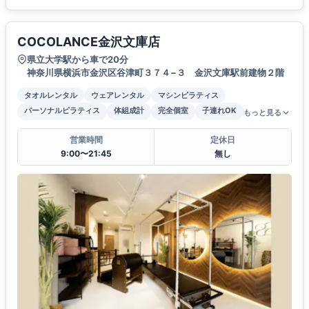
COCOLANCE金沢文庫店
県立大学駅から車で20分
神奈川県横浜市金沢区谷津町３７４−３ 金沢文庫駅前建物２階
タオルレンタル
ウェアレンタル
マシンピラティス
パーソナルピラティス
体組成計
完全個室
子連れOK
もっと見る
営業時間
定休日
9:00〜21:45
無し