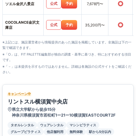
○
公式
予約
ソエル金沢八景店
7,678円〜
COCOLANCE金沢文
○
公式
予約
35,200円〜
庫店
※上記には、施設運営者から情報提供のあった施設を掲載しています。全施設は下の一
覧で確認できます。
※「○」は、FIT PALETTE編集部が独自の調査・基準に基づき、特におすすめする項目
です。
※「－」は未提供を示すものではありません。詳細は各施設の公式サイトをご確認くだ
さい。
キャンペーン中
リントスル横須賀中央店
県立大学駅から徒歩15分
神奈川県横須賀市若松町1ー21ー10横須賀EASTCOURT2F
タオルレンタル
ウェアレンタル
マシンピラティス
グループピラティス
他店舗利用
無料体験
駅から5分以内