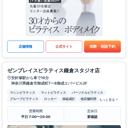
体験・相談予約
店舗情報
公式サイト
ゼンプレイスピラティス鎌倉スタジオ店
安針塚駅から車で19分
神奈川県鎌倉市御成町7ー8御成エバービル2F
マシンピラティス
マットピラティス
パーソナルピラティス
グループピラティス
ロッカー
体組成計
他店舗利用
もっと見る
営業時間
定休日
平日 7:00〜20:00
要確認