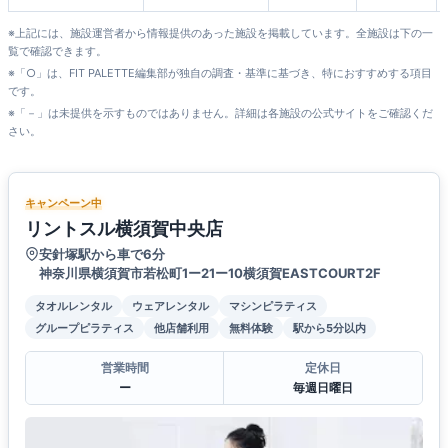
※上記には、施設運営者から情報提供のあった施設を掲載しています。全施設は下の一
覧で確認できます。
※「○」は、FIT PALETTE編集部が独自の調査・基準に基づき、特におすすめする項目
です。
※「－」は未提供を示すものではありません。詳細は各施設の公式サイトをご確認くだ
さい。
キャンペーン中
リントスル横須賀中央店
安針塚駅から車で6分
神奈川県横須賀市若松町1ー21ー10横須賀EASTCOURT2F
タオルレンタル
ウェアレンタル
マシンピラティス
グループピラティス
他店舗利用
無料体験
駅から5分以内
営業時間
定休日
ー
毎週日曜日