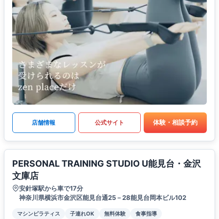
体験・相談予約
店舗情報
公式サイト
PERSONAL TRAINING STUDIO U能見台・金沢
文庫店
安針塚駅から車で17分
神奈川県横浜市金沢区能見台通25－28能見台岡本ビル102
マシンピラティス
子連れOK
無料体験
食事指導