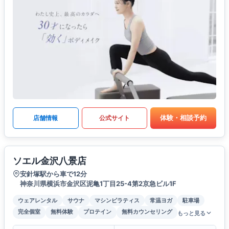
体験・相談予約
店舗情報
公式サイト
ソエル金沢八景店
安針塚駅から車で12分
神奈川県横浜市金沢区泥亀1丁目25-4第2京急ビル1F
ウェアレンタル
サウナ
マシンピラティス
常温ヨガ
駐車場
完全個室
無料体験
プロテイン
無料カウンセリング
もっと見る