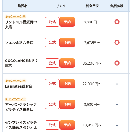
施設名
リンク
料金目安
無料体験
キャンペーン中
○
公式
予約
リントスル横須賀中
8,800円〜
央店
○
公式
予約
ソエル金沢八景店
7,678円〜
COCOLANCE金沢文
○
公式
予約
35,200円〜
庫店
キャンペーン中
-
公式
予約
22,000円〜
La pilates鎌倉店
キャンペーン中
-
公式
予約
アーバンクラシック
8,580円〜
ピラティス鎌倉店
ゼンプレイスピラテ
-
公式
予約
10,450円〜
ィス鎌倉スタジオ店