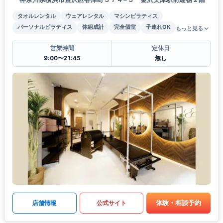
タオルレンタル
ウェアレンタル
マシンピラティス
パーソナルピラティス
体組成計
完全個室
子連れOK
もっと見る
営業時間
定休日
9:00〜21:45
無し
体験・相談予約
店舗情報
公式サイト