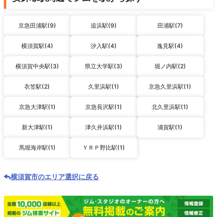
京急田浦駅(9)
追浜駅(9)
田浦駅(7)
横須賀駅(4)
汐入駅(4)
逸見駅(4)
横須賀中央駅(3)
県立大学駅(3)
堀ノ内駅(2)
衣笠駅(2)
久里浜駅(1)
京急久里浜駅(1)
京急大津駅(1)
京急長沢駅(1)
北久里浜駅(1)
新大津駅(1)
津久井浜駅(1)
浦賀駅(1)
馬堀海岸駅(1)
ＹＲＰ野比駅(1)
横須賀市のエリア選択に戻る