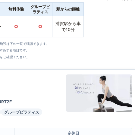
グループピ
無料体験
駅からの距離
ラティス
浦賀駅から車
〜
○
○
で10分
全施設は下の一覧で確認できます。
すすめする項目です。
をご確認ください。
RT2F
グループピラティス
定休日