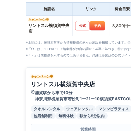
施設名
リンク
料金目安
キャンペーン中
リントスル横須賀中央
8,800円
公式
予約
店
※上記には、施設運営者から情報提供のあった施設を掲載しています。
※「○」は、FIT PALETTE編集部が独自の調査・基準に基づき、特にお
※「－」は未提供を示すものではありません。詳細は各施設の公式サイト
キャンペーン中
リントスル横須賀中央店
浦賀駅から車で10分
神奈川県横須賀市若松町1ー21ー10横須賀EASTCOU
タオルレンタル
ウェアレンタル
マシンピラティス
他店舗利用
無料体験
駅から5分以内
営業時間