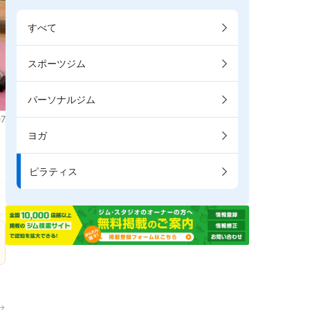
すべて
スポーツジム
パーソナルジム
7
ヨガ
ま
ピラティス
→