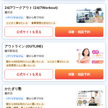
24/7ワークアウト (24/7Workout)
藤沢店
パーソナルジム
駅から車で10分
とにかく痩せたい人
食事管理も任せたい人
公式サイトを見る
体験・相談予約
アウトライン (OUTLINE)
藤沢駅前店
パーソナルジム
駅から車で10分
駅から5分以内のジムに通いたい人
とにかく痩せたい人
女性専用ジムに通いたい人
公式サイトを見る
体験・相談予約
かたぎり塾
藤沢店
パーソナルジム
駅から車で11分
駅から5分以内のジムに通いたい人
姿勢・腰痛・肩こりが気になる人