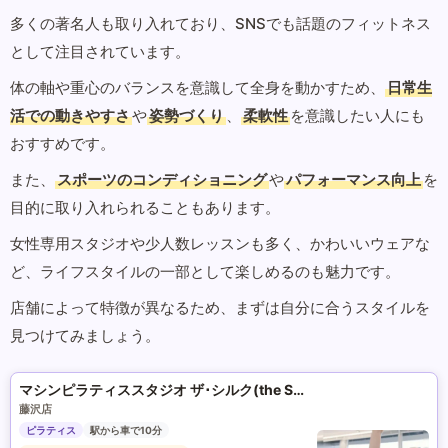
多くの著名人も取り入れており、SNSでも話題のフィットネス
として注目されています。
体の軸や重心のバランスを意識して全身を動かすため、
日常生
活での動きやすさ
や
姿勢づくり
、
柔軟性
を意識したい人にも
おすすめです。
また、
スポーツのコンディショニング
や
パフォーマンス向上
を
目的に取り入れられることもあります。
女性専用スタジオや少人数レッスンも多く、かわいいウェアな
ど、ライフスタイルの一部として楽しめるのも魅力です。
店舗によって特徴が異なるため、まずは自分に合うスタイルを
見つけてみましょう。
マシンピラティススタジオ ザ･シルク(the SILK)
藤沢店
ピラティス
駅から車で10分