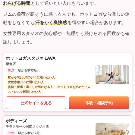
わらげる時間
として通いたい人にも合います。
ジムの負荷が高そうに感じる人でも、ホットヨガなら激しい運
動をしなくても
汗をかく爽快感
を得やすい場合があります。
女性専用スタジオの安心感や、無理なく続けられる回数かも確
認しましょう。
ホットヨガスタジオ LAVA
鎌倉店
ヨガ
駅から車で5分
駅から5分以内のジムに通いたい人
女性専用ジムに通いたい人
姿勢・腰痛・肩こりが気になる人
ホットヨガを始めたい人
ストレスを解消したい人
公式サイトを見る
体験・相談予約
ボディーズ
テラスモール湘南スタジオ店
ヨガ
駅から車で17分