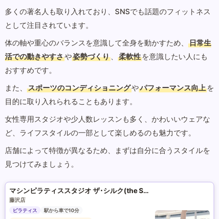
多くの著名人も取り入れており、SNSでも話題のフィットネス
として注目されています。
体の軸や重心のバランスを意識して全身を動かすため、
日常生
活での動きやすさ
や
姿勢づくり
、
柔軟性
を意識したい人にも
おすすめです。
また、
スポーツのコンディショニング
や
パフォーマンス向上
を
目的に取り入れられることもあります。
女性専用スタジオや少人数レッスンも多く、かわいいウェアな
ど、ライフスタイルの一部として楽しめるのも魅力です。
店舗によって特徴が異なるため、まずは自分に合うスタイルを
見つけてみましょう。
マシンピラティススタジオ ザ･シルク(the SILK)
藤沢店
ピラティス
駅から車で10分