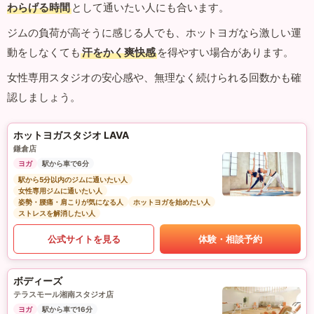
わらげる時間
として通いたい人にも合います。
ジムの負荷が高そうに感じる人でも、ホットヨガなら激しい運
動をしなくても
汗をかく爽快感
を得やすい場合があります。
女性専用スタジオの安心感や、無理なく続けられる回数かも確
認しましょう。
ホットヨガスタジオ LAVA
鎌倉店
ヨガ
駅から車で6分
駅から5分以内のジムに通いたい人
女性専用ジムに通いたい人
姿勢・腰痛・肩こりが気になる人
ホットヨガを始めたい人
ストレスを解消したい人
公式サイトを見る
体験・相談予約
ボディーズ
テラスモール湘南スタジオ店
ヨガ
駅から車で16分