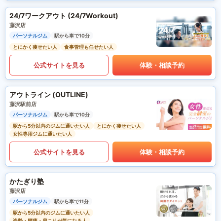
24/7ワークアウト (24/7Workout)
藤沢店
パーソナルジム
駅から車で10分
とにかく痩せたい人
食事管理も任せたい人
公式サイトを見る
体験・相談予約
アウトライン (OUTLINE)
藤沢駅前店
パーソナルジム
駅から車で10分
駅から5分以内のジムに通いたい人
とにかく痩せたい人
女性専用ジムに通いたい人
公式サイトを見る
体験・相談予約
かたぎり塾
藤沢店
パーソナルジム
駅から車で11分
駅から5分以内のジムに通いたい人
姿勢・腰痛・肩こりが気になる人