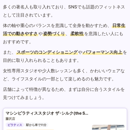
多くの著名人も取り入れており、SNSでも話題のフィットネス
として注目されています。
体の軸や重心のバランスを意識して全身を動かすため、
日常生
活での動きやすさ
や
姿勢づくり
、
柔軟性
を意識したい人にも
おすすめです。
また、
スポーツのコンディショニング
や
パフォーマンス向上
を
目的に取り入れられることもあります。
女性専用スタジオや少人数レッスンも多く、かわいいウェアな
ど、ライフスタイルの一部として楽しめるのも魅力です。
店舗によって特徴が異なるため、まずは自分に合うスタイルを
見つけてみましょう。
マシンピラティススタジオ ザ･シルク(the SILK)
藤沢店
ピラティス
駅から車で11分