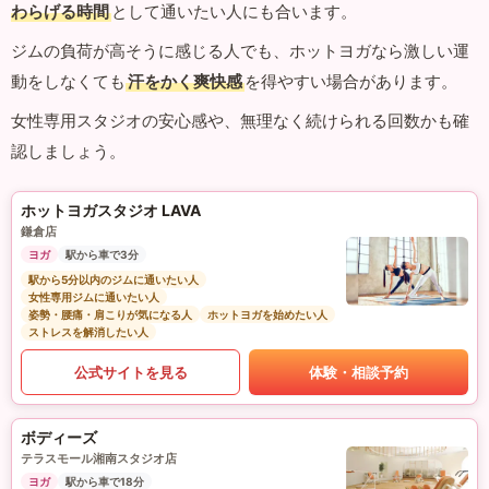
わらげる時間
として通いたい人にも合います。
ジムの負荷が高そうに感じる人でも、ホットヨガなら激しい運
動をしなくても
汗をかく爽快感
を得やすい場合があります。
女性専用スタジオの安心感や、無理なく続けられる回数かも確
認しましょう。
ホットヨガスタジオ LAVA
鎌倉店
ヨガ
駅から車で3分
駅から5分以内のジムに通いたい人
女性専用ジムに通いたい人
姿勢・腰痛・肩こりが気になる人
ホットヨガを始めたい人
ストレスを解消したい人
公式サイトを見る
体験・相談予約
ボディーズ
テラスモール湘南スタジオ店
ヨガ
駅から車で18分