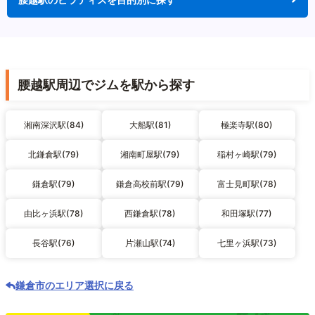
腰越駅周辺でジムを駅から探す
湘南深沢駅(84)
大船駅(81)
極楽寺駅(80)
北鎌倉駅(79)
湘南町屋駅(79)
稲村ヶ崎駅(79)
鎌倉駅(79)
鎌倉高校前駅(79)
富士見町駅(78)
由比ヶ浜駅(78)
西鎌倉駅(78)
和田塚駅(77)
長谷駅(76)
片瀬山駅(74)
七里ヶ浜駅(73)
鎌倉市のエリア選択に戻る