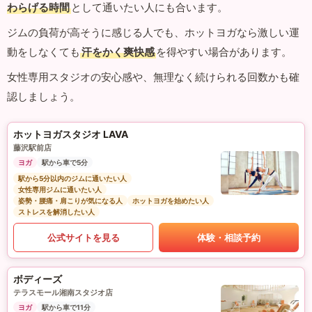
わらげる時間
として通いたい人にも合います。
ジムの負荷が高そうに感じる人でも、ホットヨガなら激しい運
動をしなくても
汗をかく爽快感
を得やすい場合があります。
女性専用スタジオの安心感や、無理なく続けられる回数かも確
認しましょう。
ホットヨガスタジオ LAVA
藤沢駅前店
ヨガ
駅から車で5分
駅から5分以内のジムに通いたい人
女性専用ジムに通いたい人
姿勢・腰痛・肩こりが気になる人
ホットヨガを始めたい人
ストレスを解消したい人
公式サイトを見る
体験・相談予約
ボディーズ
テラスモール湘南スタジオ店
ヨガ
駅から車で11分