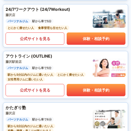
24/7ワークアウト (24/7Workout)
藤沢店
パーソナルジム
駅から車で5分
とにかく痩せたい人
食事管理も任せたい人
公式サイトを見る
体験・相談予約
アウトライン (OUTLINE)
藤沢駅前店
パーソナルジム
駅から車で5分
駅から5分以内のジムに通いたい人
とにかく痩せたい人
女性専用ジムに通いたい人
公式サイトを見る
体験・相談予約
かたぎり塾
藤沢店
パーソナルジム
駅から車で6分
駅から5分以内のジムに通いたい人
姿勢・腰痛・肩こりが気になる人