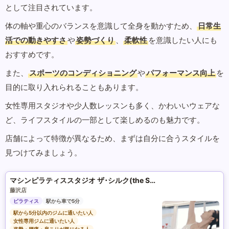
として注目されています。
体の軸や重心のバランスを意識して全身を動かすため、
日常生
活での動きやすさ
や
姿勢づくり
、
柔軟性
を意識したい人にも
おすすめです。
また、
スポーツのコンディショニング
や
パフォーマンス向上
を
目的に取り入れられることもあります。
女性専用スタジオや少人数レッスンも多く、かわいいウェアな
ど、ライフスタイルの一部として楽しめるのも魅力です。
店舗によって特徴が異なるため、まずは自分に合うスタイルを
見つけてみましょう。
マシンピラティススタジオ ザ･シルク(the SILK)
藤沢店
ピラティス
駅から車で5分
駅から5分以内のジムに通いたい人
女性専用ジムに通いたい人