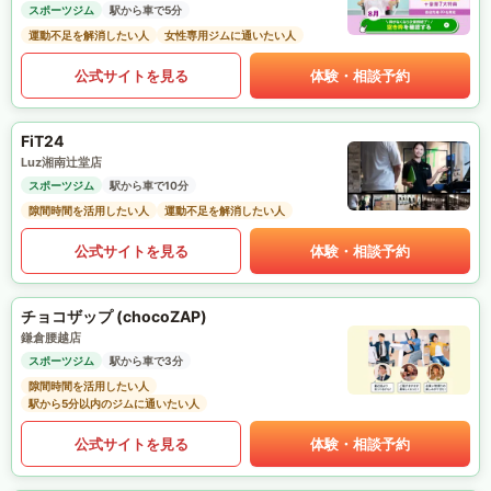
スポーツジム
駅から車で5分
運動不足を解消したい人
女性専用ジムに通いたい人
公式サイトを見る
体験・相談予約
FiT24
Luz湘南辻堂店
スポーツジム
駅から車で10分
隙間時間を活用したい人
運動不足を解消したい人
公式サイトを見る
体験・相談予約
チョコザップ (chocoZAP)
鎌倉腰越店
スポーツジム
駅から車で3分
隙間時間を活用したい人
駅から5分以内のジムに通いたい人
公式サイトを見る
体験・相談予約