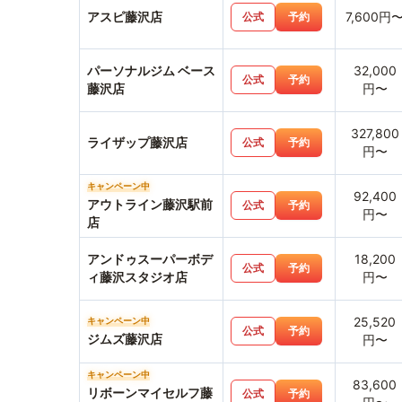
アスピ藤沢店
7,600円
公式
予約
パーソナルジム ベース
32,000
公式
予約
藤沢店
円〜
327,800
ライザップ藤沢店
公式
予約
円〜
キャンペーン中
92,400
アウトライン藤沢駅前
公式
予約
円〜
店
アンドゥスーパーボデ
18,200
公式
予約
ィ藤沢スタジオ店
円〜
25,520
キャンペーン中
公式
予約
ジムズ藤沢店
円〜
キャンペーン中
83,600
リボーンマイセルフ藤
公式
予約