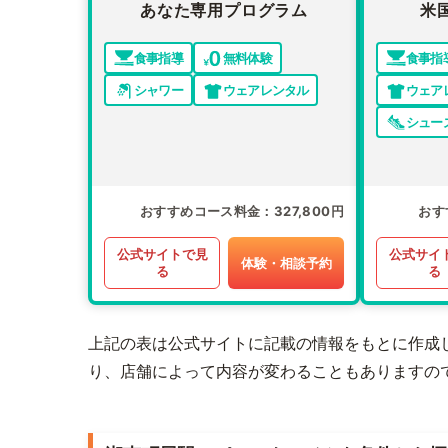
あなた専用プログラム
米
食事指導
無料体験
食事指
シャワー
ウェアレンタル
ウェア
シュー
おすすめコース料金
327,800円
おす
公式サイトで見
公式サイ
体験・相談予約
る
る
上記の表は公式サイトに記載の情報をもとに作成
り、店舗によって内容が変わることもありますの