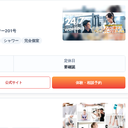
ー201号
シャワー
完全個室
定休日
要確認
体験・相談予約
公式サイト