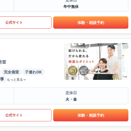
定休日
年中無休
体験・相談予約
公式サイト
号室
完全個室
子連れOK
導
もっと見る
定休日
火・金
体験・相談予約
公式サイト