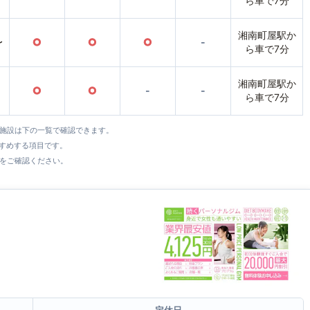
ら車で7分
湘南町屋駅か
〜
○
○
○
-
ら車で7分
湘南町屋駅か
○
○
-
-
ら車で7分
全施設は下の一覧で確認できます。
すすめする項目です。
をご確認ください。