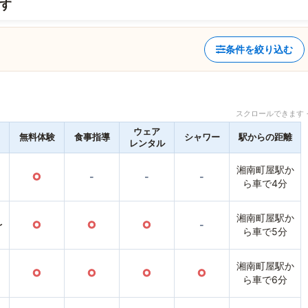
す
条件を絞り込む
スクロールできます 
ウェア
無料体験
食事指導
シャワー
駅からの距離
レンタル
湘南町屋駅か
○
-
-
-
ら車で4分
湘南町屋駅か
〜
○
○
○
-
ら車で5分
湘南町屋駅か
○
○
○
○
ら車で6分