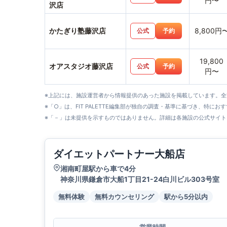
円〜
沢店
かたぎり塾藤沢店
8,800円
公式
予約
19,800
オアスタジオ藤沢店
公式
予約
円〜
※上記には、施設運営者から情報提供のあった施設を掲載しています。
※「○」は、FIT PALETTE編集部が独自の調査・基準に基づき、特にお
※「－」は未提供を示すものではありません。詳細は各施設の公式サイト
ダイエットパートナー大船店
湘南町屋駅から車で4分
神奈川県鎌倉市大船1丁目21-24白川ビル303号室
無料体験
無料カウンセリング
駅から5分以内