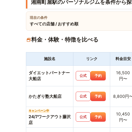
湘南町屋駅のパーソナルジムを条件から探
現在の条件
すべての店舗 / おすすめ順
料金・体験・特徴を比べる
施設名
リンク
料金目安
ダイエットパートナー
16,500
公式
予約
大船店
円〜
かたぎり塾大船店
8,800円
公式
予約
キャンペーン中
10,450
24/7ワークアウト藤沢
公式
予約
円〜
店