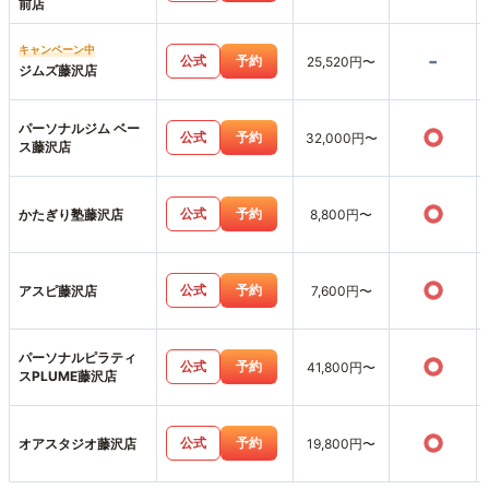
前店
キャンペーン中
-
公式
予約
25,520円〜
ジムズ藤沢店
パーソナルジム ベー
○
公式
予約
32,000円〜
ス藤沢店
○
公式
予約
かたぎり塾藤沢店
8,800円〜
○
公式
予約
アスピ藤沢店
7,600円〜
パーソナルピラティ
○
公式
予約
41,800円〜
スPLUME藤沢店
○
公式
予約
オアスタジオ藤沢店
19,800円〜