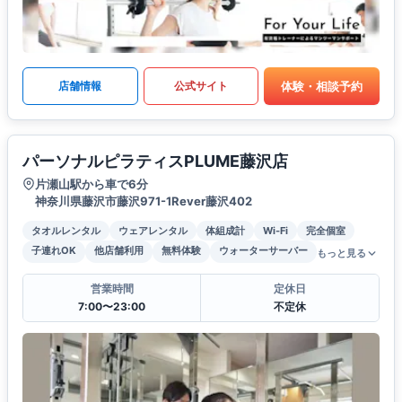
体験・相談予約
店舗情報
公式サイト
パーソナルピラティスPLUME藤沢店
片瀬山駅から車で6分
神奈川県藤沢市藤沢971-1Rever藤沢402
タオルレンタル
ウェアレンタル
体組成計
Wi-Fi
完全個室
子連れOK
他店舗利用
無料体験
ウォーターサーバー
もっと見る
営業時間
定休日
7:00〜23:00
不定休