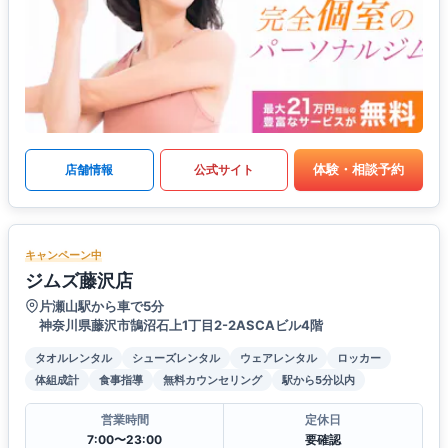
体験・相談予約
店舗情報
公式サイト
キャンペーン中
ジムズ藤沢店
片瀬山駅から車で5分
神奈川県藤沢市鵠沼石上1丁目2-2ASCAビル4階
タオルレンタル
シューズレンタル
ウェアレンタル
ロッカー
体組成計
食事指導
無料カウンセリング
駅から5分以内
営業時間
定休日
7:00〜23:00
要確認