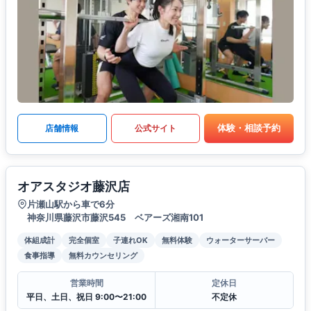
体験・相談予約
店舗情報
公式サイト
オアスタジオ藤沢店
片瀬山駅から車で6分
神奈川県藤沢市藤沢545 ベアーズ湘南101
体組成計
完全個室
子連れOK
無料体験
ウォーターサーバー
食事指導
無料カウンセリング
営業時間
定休日
平日、土日、祝日 9:00〜21:00
不定休