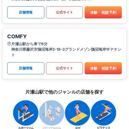
体験・相談予約
店舗情報
公式サイト
COMFY
片瀬山駅から車で6分
神奈川県藤沢市鵠沼海岸2-16-2グランドメゾン鵠沼海岸1Fテナン
ト
体験・相談予約
店舗情報
公式サイト
片瀬山駅で他のジャンルの店舗を探す
ピラティス
スポーツジム
パーソナルジム
ヨガ