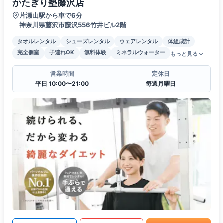
かたぎり塾藤沢店
片瀬山駅から車で6分
神奈川県藤沢市藤沢556竹井ビル2階
タオルレンタル
シューズレンタル
ウェアレンタル
体組成計
完全個室
子連れOK
無料体験
ミネラルウォーター
もっと見る
営業時間
定休日
平日 10:00〜21:00
毎週月曜日