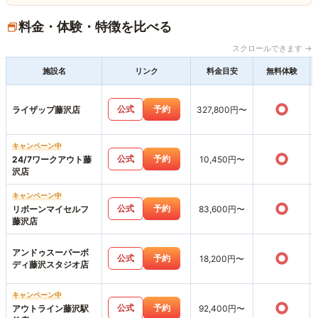
料金・体験・特徴を比べる
スクロールできます →
施設名
リンク
料金目安
無料体験
○
公式
予約
ライザップ藤沢店
327,800円〜
キャンペーン中
○
公式
予約
24/7ワークアウト藤
10,450円〜
沢店
キャンペーン中
○
公式
予約
リボーンマイセルフ
83,600円〜
藤沢店
アンドゥスーパーボ
○
公式
予約
18,200円〜
ディ藤沢スタジオ店
キャンペーン中
○
公式
予約
アウトライン藤沢駅
92,400円〜