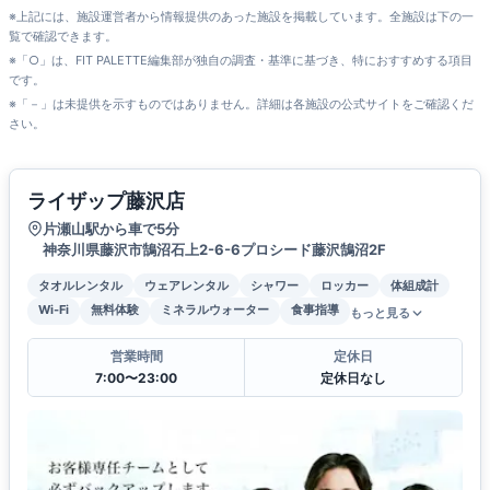
※上記には、施設運営者から情報提供のあった施設を掲載しています。全施設は下の一
覧で確認できます。
※「○」は、FIT PALETTE編集部が独自の調査・基準に基づき、特におすすめする項目
です。
※「－」は未提供を示すものではありません。詳細は各施設の公式サイトをご確認くだ
さい。
ライザップ藤沢店
片瀬山駅から車で5分
神奈川県藤沢市鵠沼石上2-6-6プロシード藤沢鵠沼2F
タオルレンタル
ウェアレンタル
シャワー
ロッカー
体組成計
Wi-Fi
無料体験
ミネラルウォーター
食事指導
もっと見る
営業時間
定休日
7:00〜23:00
定休日なし