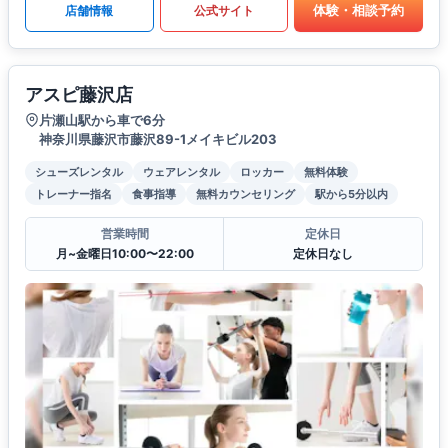
体験・相談予約
店舗情報
公式サイト
アスピ藤沢店
片瀬山駅から車で6分
神奈川県藤沢市藤沢89-1メイキビル203
シューズレンタル
ウェアレンタル
ロッカー
無料体験
トレーナー指名
食事指導
無料カウンセリング
駅から5分以内
営業時間
定休日
月~金曜日10:00〜22:00
定休日なし