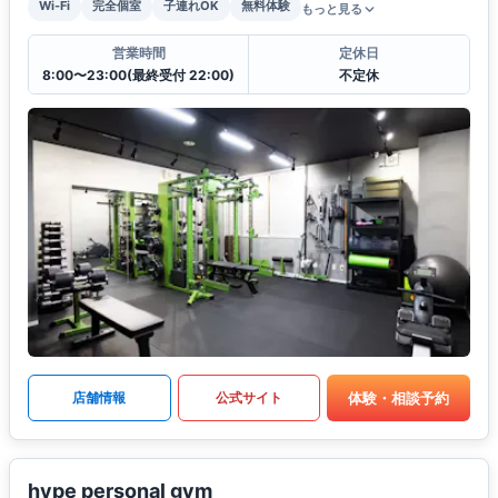
Wi-Fi
完全個室
子連れOK
無料体験
もっと見る
営業時間
定休日
8:00〜23:00(最終受付 22:00)
不定休
体験・相談予約
店舗情報
公式サイト
hype personal gym