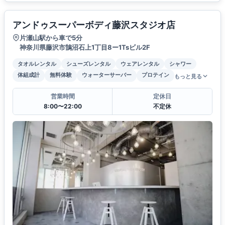
アンドゥスーパーボディ藤沢スタジオ店
片瀬山駅から車で5分
神奈川県藤沢市鵠沼石上1丁目8ー1Tsビル2F
タオルレンタル
シューズレンタル
ウェアレンタル
シャワー
体組成計
無料体験
ウォーターサーバー
プロテイン
もっと見る
営業時間
定休日
8:00〜22:00
不定休