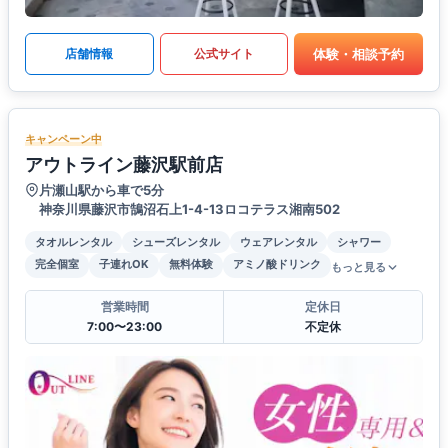
体験・相談予約
店舗情報
公式サイト
キャンペーン中
アウトライン藤沢駅前店
片瀬山駅から車で5分
神奈川県藤沢市鵠沼石上1-4-13ロコテラス湘南502
タオルレンタル
シューズレンタル
ウェアレンタル
シャワー
完全個室
子連れOK
無料体験
アミノ酸ドリンク
もっと見る
営業時間
定休日
7:00〜23:00
不定休