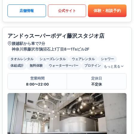
体験・相談予約
店舗情報
公式サイト
アンドゥスーパーボディ藤沢スタジオ店
腰越駅から車で7分
神奈川県藤沢市鵠沼石上1丁目8ー1Tsビル2F
タオルレンタル
シューズレンタル
ウェアレンタル
シャワー
体組成計
無料体験
ウォーターサーバー
プロテイン
もっと見る
営業時間
定休日
8:00〜22:00
不定休