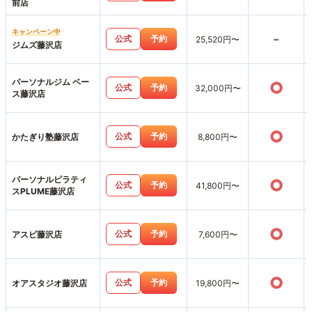
前店
キャンペーン中
-
公式
予約
25,520円〜
ジムズ藤沢店
パーソナルジム ベー
○
公式
予約
32,000円〜
ス藤沢店
○
公式
予約
かたぎり塾藤沢店
8,800円〜
パーソナルピラティ
○
公式
予約
41,800円〜
スPLUME藤沢店
○
公式
予約
アスピ藤沢店
7,600円〜
○
公式
予約
オアスタジオ藤沢店
19,800円〜