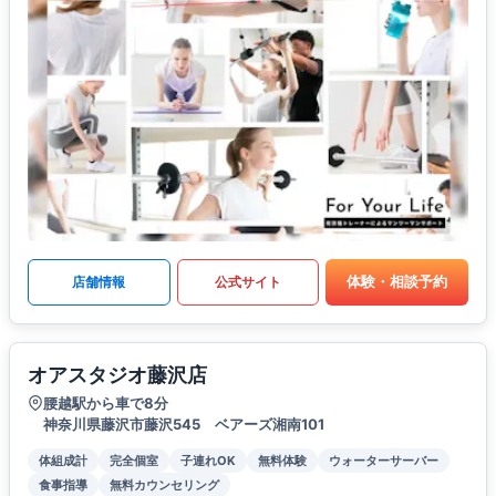
体験・相談予約
店舗情報
公式サイト
オアスタジオ藤沢店
腰越駅から車で8分
神奈川県藤沢市藤沢545 ベアーズ湘南101
体組成計
完全個室
子連れOK
無料体験
ウォーターサーバー
食事指導
無料カウンセリング