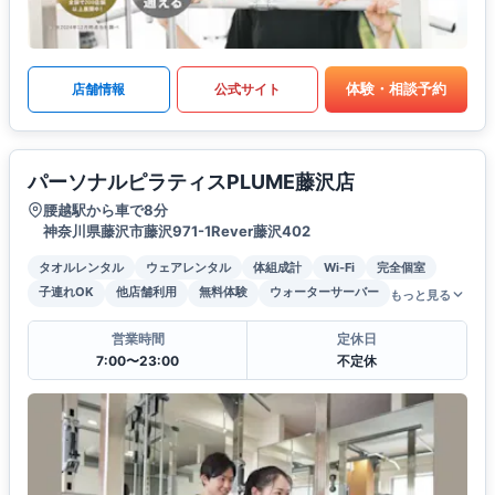
体験・相談予約
店舗情報
公式サイト
パーソナルピラティスPLUME藤沢店
腰越駅から車で8分
神奈川県藤沢市藤沢971-1Rever藤沢402
タオルレンタル
ウェアレンタル
体組成計
Wi-Fi
完全個室
子連れOK
他店舗利用
無料体験
ウォーターサーバー
もっと見る
営業時間
定休日
7:00〜23:00
不定休