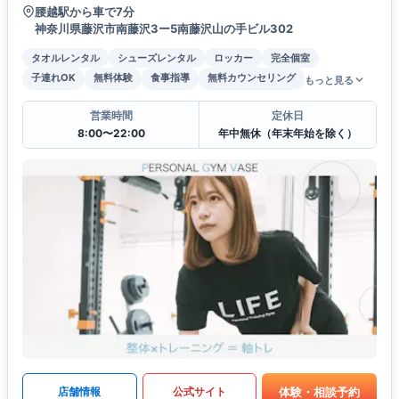
腰越駅から車で7分
神奈川県藤沢市南藤沢3ー5南藤沢山の手ビル302
タオルレンタル
シューズレンタル
ロッカー
完全個室
子連れOK
無料体験
食事指導
無料カウンセリング
もっと見る
営業時間
定休日
8:00〜22:00
年中無休（年末年始を除く）
体験・相談予約
店舗情報
公式サイト