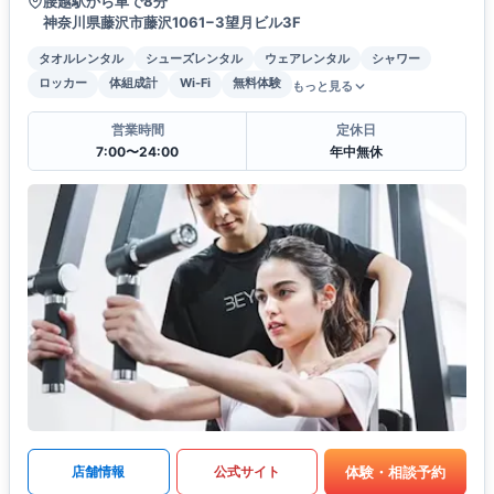
腰越駅から車で8分
神奈川県藤沢市藤沢1061−3望月ビル3F
タオルレンタル
シューズレンタル
ウェアレンタル
シャワー
ロッカー
体組成計
Wi-Fi
無料体験
もっと見る
営業時間
定休日
7:00〜24:00
年中無休
体験・相談予約
店舗情報
公式サイト