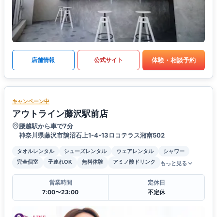
体験・相談予約
店舗情報
公式サイト
キャンペーン中
アウトライン藤沢駅前店
腰越駅から車で7分
神奈川県藤沢市鵠沼石上1-4-13ロコテラス湘南502
タオルレンタル
シューズレンタル
ウェアレンタル
シャワー
完全個室
子連れOK
無料体験
アミノ酸ドリンク
もっと見る
営業時間
定休日
7:00〜23:00
不定休