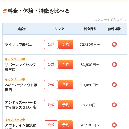
料金・体験・特徴を比べる
スクロールできます →
施設名
リンク
料金目安
無料体験
○
公式
予約
ライザップ藤沢店
327,800円〜
キャンペーン中
○
公式
予約
リボーンマイセルフ
83,600円〜
藤沢店
キャンペーン中
○
公式
予約
24/7ワークアウト藤
10,450円〜
沢店
アンドゥスーパーボ
○
公式
予約
18,200円〜
ディ藤沢スタジオ店
キャンペーン中
○
公式
予約
アウトライン藤沢駅
92,400円〜