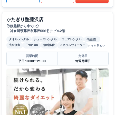
かたぎり塾藤沢店
腰越駅から車で8分
神奈川県藤沢市藤沢556竹井ビル2階
タオルレンタル
シューズレンタル
ウェアレンタル
体組成計
完全個室
子連れOK
無料体験
ミネラルウォーター
もっと見る
営業時間
定休日
平日 10:00〜21:00
毎週月曜日