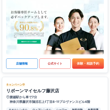
体験・相談予約
店舗情報
公式サイト
キャンペーン中
リボーンマイセルフ藤沢店
腰越駅から車で7分
神奈川県藤沢市鵠沼石上1丁目8-11プロヴァンスビル4階
タオルレンタル
ウェアレンタル
シャワー
無料体験
食事指導