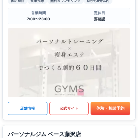
体組成計
食事指導
無料カウンセリング
駅から5分以内
営業時間
定休日
7:00〜23:00
要確認
体験・相談予約
店舗情報
公式サイト
パーソナルジム ベース藤沢店