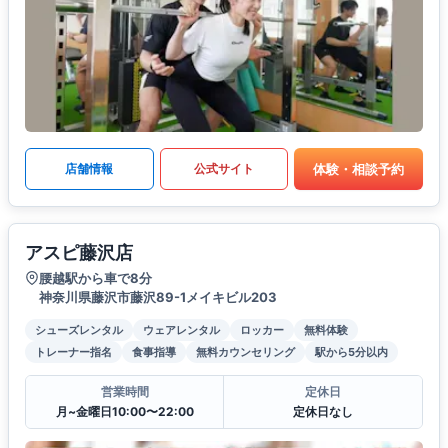
体験・相談予約
店舗情報
公式サイト
アスピ藤沢店
腰越駅から車で8分
神奈川県藤沢市藤沢89-1メイキビル203
シューズレンタル
ウェアレンタル
ロッカー
無料体験
トレーナー指名
食事指導
無料カウンセリング
駅から5分以内
営業時間
定休日
月~金曜日10:00〜22:00
定休日なし