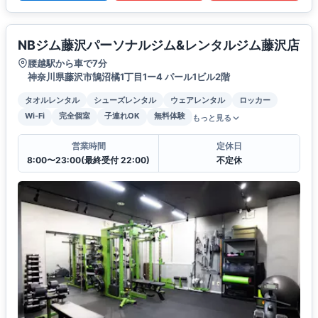
NBジム藤沢パーソナルジム&レンタルジム藤沢店
腰越駅から車で7分
神奈川県藤沢市鵠沼橘1丁目1ー4 パール1ビル2階
タオルレンタル
シューズレンタル
ウェアレンタル
ロッカー
Wi-Fi
完全個室
子連れOK
無料体験
もっと見る
営業時間
定休日
8:00〜23:00(最終受付 22:00)
不定休