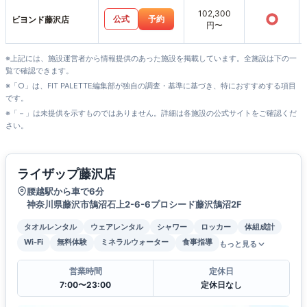
102,300
○
公式
予約
ビヨンド藤沢店
円〜
※上記には、施設運営者から情報提供のあった施設を掲載しています。全施設は下の一
覧で確認できます。
※「○」は、FIT PALETTE編集部が独自の調査・基準に基づき、特におすすめする項目
です。
※「－」は未提供を示すものではありません。詳細は各施設の公式サイトをご確認くだ
さい。
ライザップ藤沢店
腰越駅から車で6分
神奈川県藤沢市鵠沼石上2-6-6プロシード藤沢鵠沼2F
タオルレンタル
ウェアレンタル
シャワー
ロッカー
体組成計
Wi-Fi
無料体験
ミネラルウォーター
食事指導
もっと見る
営業時間
定休日
7:00〜23:00
定休日なし