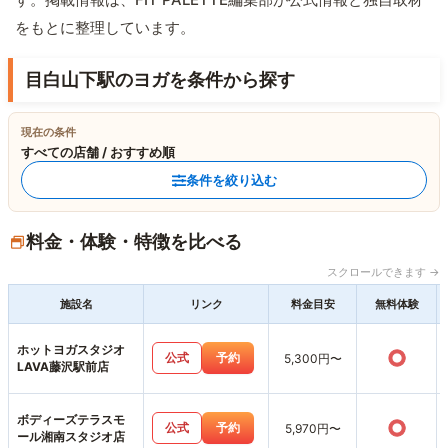
をもとに整理しています。
目白山下駅のヨガを条件から探す
現在の条件
すべての店舗 / おすすめ順
条件を絞り込む
料金・体験・特徴を比べる
スクロールできます →
施設名
リンク
料金目安
無料体験
ホットヨガスタジオ
○
公式
予約
5,300円〜
LAVA藤沢駅前店
ボディーズテラスモ
○
公式
予約
5,970円〜
ール湘南スタジオ店