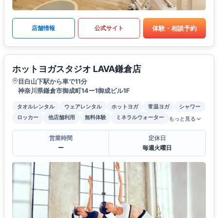
体験・相談予約
店舗情報
公式サイト
ホットヨガスタジオ LAVA鎌倉店
目白山下駅から車で11分
神奈川県鎌倉市御成町14ー1御成ビル1F
タオルレンタル
ウェアレンタル
ホットヨガ
常温ヨガ
シャワー
ロッカー
他店舗利用
無料体験
ミネラルウォーター
もっと見る
営業時間
定休日
ー
毎週火曜日