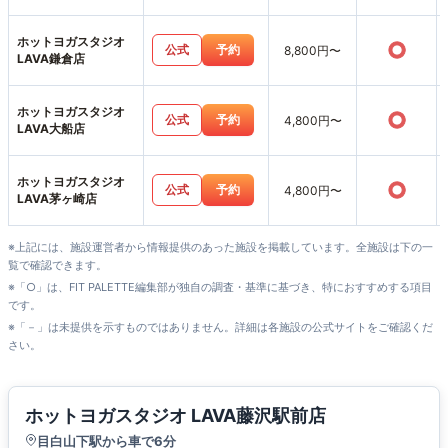
ホットヨガスタジオ
○
公式
予約
8,800円〜
LAVA鎌倉店
ホットヨガスタジオ
○
公式
予約
4,800円〜
LAVA大船店
ホットヨガスタジオ
○
公式
予約
4,800円〜
LAVA茅ヶ崎店
※上記には、施設運営者から情報提供のあった施設を掲載しています。全施設は下の一
覧で確認できます。
※「○」は、FIT PALETTE編集部が独自の調査・基準に基づき、特におすすめする項目
です。
※「－」は未提供を示すものではありません。詳細は各施設の公式サイトをご確認くだ
さい。
ホットヨガスタジオ LAVA藤沢駅前店
目白山下駅から車で6分