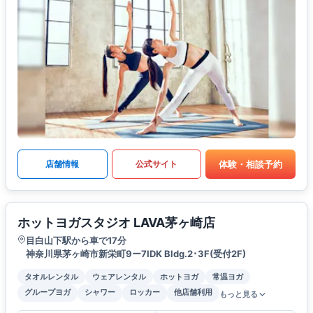
体験・相談予約
店舗情報
公式サイト
ホットヨガスタジオ LAVA茅ヶ崎店
目白山下駅から車で17分
神奈川県茅ヶ崎市新栄町9ー7IDK Bldg.2･3F(受付2F)
タオルレンタル
ウェアレンタル
ホットヨガ
常温ヨガ
グループヨガ
シャワー
ロッカー
他店舗利用
もっと見る