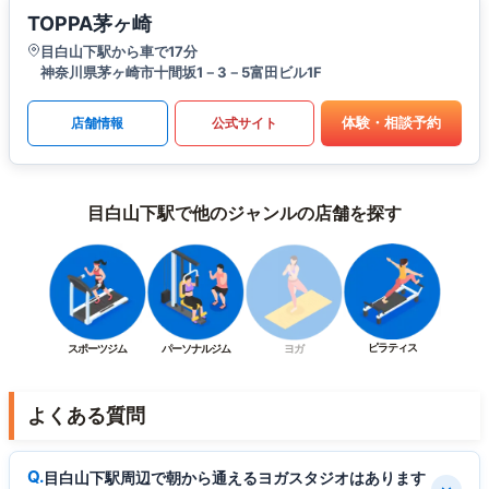
TOPPA茅ヶ崎
目白山下駅から車で17分
神奈川県茅ヶ崎市十間坂1－3－5富田ビル1F
体験・相談予約
店舗情報
公式サイト
目白山下駅で他のジャンルの店舗を探す
ピラティス
スポーツジム
パーソナルジム
ヨガ
よくある質問
目白山下駅周辺で朝から通えるヨガスタジオはあります