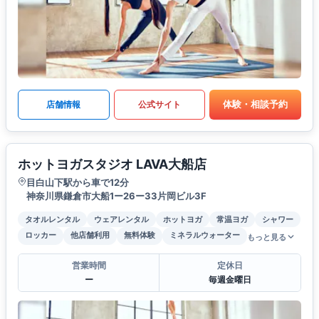
体験・相談予約
店舗情報
公式サイト
ホットヨガスタジオ LAVA大船店
目白山下駅から車で12分
神奈川県鎌倉市大船1ー26ー33片岡ビル3F
タオルレンタル
ウェアレンタル
ホットヨガ
常温ヨガ
シャワー
ロッカー
他店舗利用
無料体験
ミネラルウォーター
もっと見る
営業時間
定休日
ー
毎週金曜日