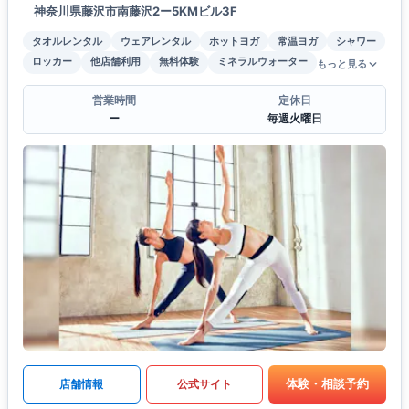
神奈川県藤沢市南藤沢2ー5KMビル3F
タオルレンタル
ウェアレンタル
ホットヨガ
常温ヨガ
シャワー
ロッカー
他店舗利用
無料体験
ミネラルウォーター
もっと見る
営業時間
定休日
ー
毎週火曜日
体験・相談予約
店舗情報
公式サイト