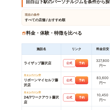
目白山下駅のパーソナルジムを条件から探
現在の条件
すべての店舗 / おすすめ順
料金・体験・特徴を比べる
施設名
リンク
料金目安
327,800
ライザップ藤沢店
公式
予約
円〜
キャンペーン中
83,600
リボーンマイセルフ藤
公式
予約
円〜
沢店
キャンペーン中
10,450
24/7ワークアウト藤沢
公式
予約
円〜
店