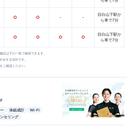
ら車で7分
目白山下駅か
○
○
-
-
ら車で7分
目白山下駅か
○
○
○
○
ら車で7分
全施設は下の一覧で確認できます。
すすめする項目です。
をご確認ください。
F
ー
体組成計
Wi-Fi
ンセリング