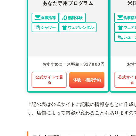
あなた専用プログラム
米
食事指導
無料体験
食事指
シャワー
ウェアレンタル
ウェア
シュー
おすすめコース料金
327,800円
おす
公式サイトで見
公式サイ
体験・相談予約
る
る
上記の表は公式サイトに記載の情報をもとに作成
り、店舗によって内容が変わることもありますの