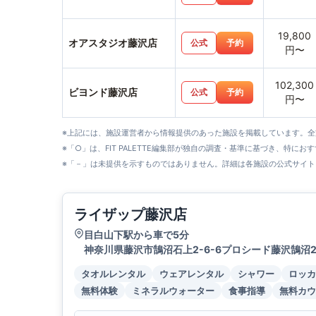
19,800
オアスタジオ藤沢店
公式
予約
円〜
102,300
ビヨンド藤沢店
公式
予約
円〜
※上記には、施設運営者から情報提供のあった施設を掲載しています。
※「○」は、FIT PALETTE編集部が独自の調査・基準に基づき、特にお
※「－」は未提供を示すものではありません。詳細は各施設の公式サイト
ライザップ藤沢店
目白山下駅から車で5分
神奈川県藤沢市鵠沼石上2-6-6プロシード藤沢鵠沼2
タオルレンタル
ウェアレンタル
シャワー
ロッカ
無料体験
ミネラルウォーター
食事指導
無料カウ