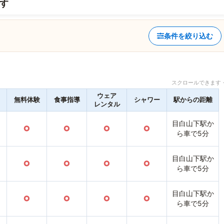
す
条件を絞り込む
スクロールできます 
ウェア
無料体験
食事指導
シャワー
駅からの距離
レンタル
目白山下駅か
○
○
○
○
ら車で5分
目白山下駅か
○
○
○
○
ら車で5分
目白山下駅か
○
○
○
○
ら車で5分