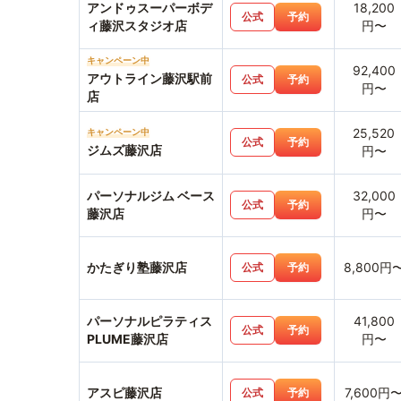
アンドゥスーパーボデ
18,200
公式
予約
ィ藤沢スタジオ店
円〜
キャンペーン中
92,400
アウトライン藤沢駅前
公式
予約
円〜
店
25,520
キャンペーン中
公式
予約
ジムズ藤沢店
円〜
パーソナルジム ベース
32,000
公式
予約
藤沢店
円〜
かたぎり塾藤沢店
8,800円
公式
予約
パーソナルピラティス
41,800
公式
予約
PLUME藤沢店
円〜
アスピ藤沢店
7,600円
公式
予約