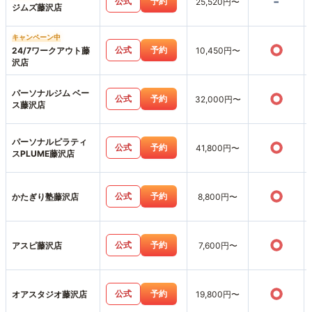
-
公式
予約
25,520円〜
ジムズ藤沢店
キャンペーン中
○
公式
予約
24/7ワークアウト藤
10,450円〜
沢店
パーソナルジム ベー
○
公式
予約
32,000円〜
ス藤沢店
パーソナルピラティ
○
公式
予約
41,800円〜
スPLUME藤沢店
○
公式
予約
かたぎり塾藤沢店
8,800円〜
○
公式
予約
アスピ藤沢店
7,600円〜
○
公式
予約
オアスタジオ藤沢店
19,800円〜