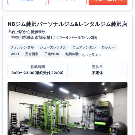
NBジム藤沢パーソナルジム&レンタルジム藤沢店
石上駅から徒歩6分
神奈川県藤沢市鵠沼橘1丁目1ー4 パール1ビル2階
タオルレンタル
シューズレンタル
ウェアレンタル
ロッカー
Wi-Fi
完全個室
子連れOK
無料体験
もっと見る
営業時間
定休日
8:00〜23:00(最終受付 22:00)
不定休