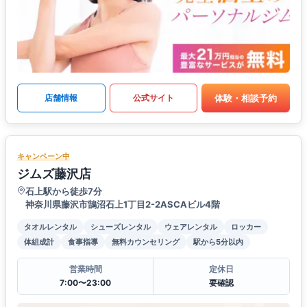
体験・相談予約
店舗情報
公式サイト
キャンペーン中
ジムズ藤沢店
石上駅から徒歩7分
神奈川県藤沢市鵠沼石上1丁目2-2ASCAビル4階
タオルレンタル
シューズレンタル
ウェアレンタル
ロッカー
体組成計
食事指導
無料カウンセリング
駅から5分以内
営業時間
定休日
7:00〜23:00
要確認