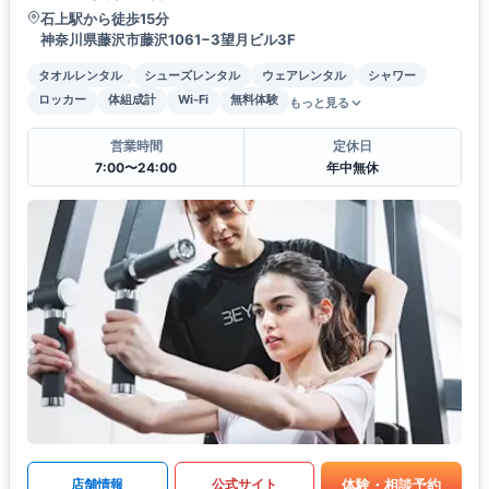
石上駅から徒歩15分
神奈川県藤沢市藤沢1061−3望月ビル3F
タオルレンタル
シューズレンタル
ウェアレンタル
シャワー
ロッカー
体組成計
Wi-Fi
無料体験
もっと見る
営業時間
定休日
7:00〜24:00
年中無休
体験・相談予約
店舗情報
公式サイト