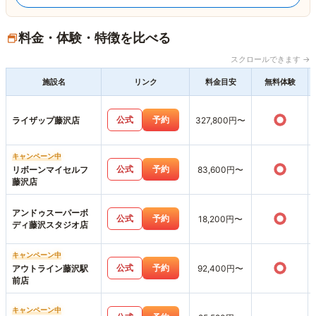
料金・体験・特徴を比べる
スクロールできます →
施設名
リンク
料金目安
無料体験
○
公式
予約
ライザップ藤沢店
327,800円〜
キャンペーン中
○
公式
予約
リボーンマイセルフ
83,600円〜
藤沢店
アンドゥスーパーボ
○
公式
予約
18,200円〜
ディ藤沢スタジオ店
キャンペーン中
○
公式
予約
アウトライン藤沢駅
92,400円〜
前店
キャンペーン中