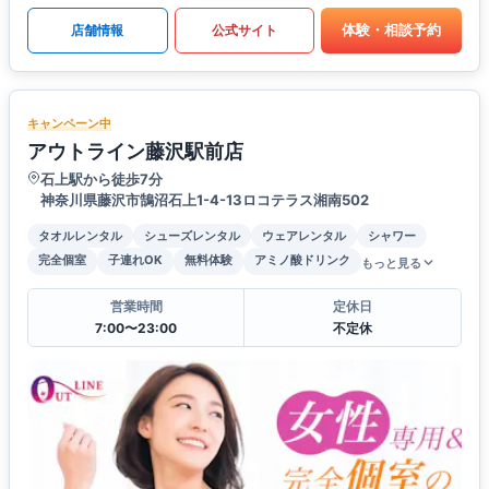
体験・相談予約
店舗情報
公式サイト
キャンペーン中
アウトライン藤沢駅前店
石上駅から徒歩7分
神奈川県藤沢市鵠沼石上1-4-13ロコテラス湘南502
タオルレンタル
シューズレンタル
ウェアレンタル
シャワー
完全個室
子連れOK
無料体験
アミノ酸ドリンク
もっと見る
営業時間
定休日
7:00〜23:00
不定休