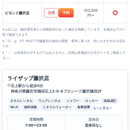
102,300
○
公式
予約
ビヨンド藤沢店
円〜
※上記には、施設運営者から情報提供のあった施設を掲載しています。全施設は下の一
覧で確認できます。
※「○」は、FIT PALETTE編集部が独自の調査・基準に基づき、特におすすめする項目
です。
※「－」は未提供を示すものではありません。詳細は各施設の公式サイトをご確認くだ
さい。
ライザップ藤沢店
石上駅から徒歩5分
神奈川県藤沢市鵠沼石上2-6-6プロシード藤沢鵠沼2F
タオルレンタル
ウェアレンタル
シャワー
ロッカー
体組成計
Wi-Fi
無料体験
ミネラルウォーター
食事指導
もっと見る
営業時間
定休日
7:00〜23:00
定休日なし