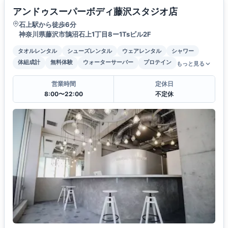
アンドゥスーパーボディ藤沢スタジオ店
石上駅から徒歩6分
神奈川県藤沢市鵠沼石上1丁目8ー1Tsビル2F
タオルレンタル
シューズレンタル
ウェアレンタル
シャワー
体組成計
無料体験
ウォーターサーバー
プロテイン
もっと見る
営業時間
定休日
8:00〜22:00
不定休