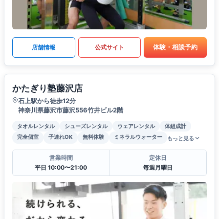
体験・相談予約
店舗情報
公式サイト
かたぎり塾藤沢店
石上駅から徒歩12分
神奈川県藤沢市藤沢556竹井ビル2階
タオルレンタル
シューズレンタル
ウェアレンタル
体組成計
完全個室
子連れOK
無料体験
ミネラルウォーター
もっと見る
営業時間
定休日
平日 10:00〜21:00
毎週月曜日