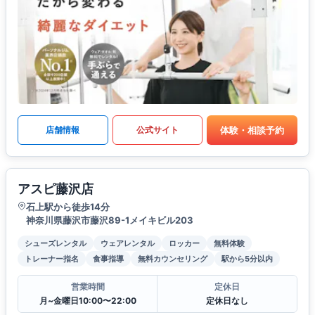
体験・相談予約
店舗情報
公式サイト
アスピ藤沢店
石上駅から徒歩14分
神奈川県藤沢市藤沢89-1メイキビル203
シューズレンタル
ウェアレンタル
ロッカー
無料体験
トレーナー指名
食事指導
無料カウンセリング
駅から5分以内
営業時間
定休日
月~金曜日10:00〜22:00
定休日なし