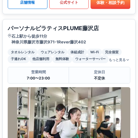
体験・相談予約
店舗情報
公式サイト
パーソナルピラティスPLUME藤沢店
石上駅から徒歩11分
神奈川県藤沢市藤沢971-1Rever藤沢402
タオルレンタル
ウェアレンタル
体組成計
Wi-Fi
完全個室
子連れOK
他店舗利用
無料体験
ウォーターサーバー
もっと見る
営業時間
定休日
7:00〜23:00
不定休