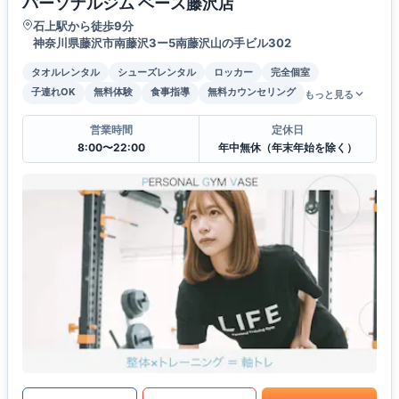
パーソナルジム ベース藤沢店
石上駅から徒歩9分
神奈川県藤沢市南藤沢3ー5南藤沢山の手ビル302
タオルレンタル
シューズレンタル
ロッカー
完全個室
子連れOK
無料体験
食事指導
無料カウンセリング
もっと見る
営業時間
定休日
8:00〜22:00
年中無休（年末年始を除く）