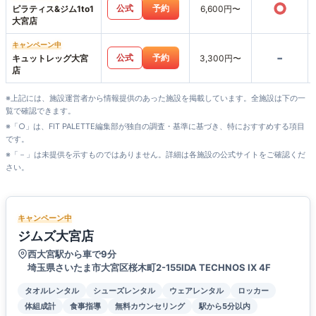
○
公式
予約
ピラティス&ジム1to1
6,600円〜
大宮店
キャンペーン中
-
公式
予約
キュットレッグ大宮
3,300円〜
店
※上記には、施設運営者から情報提供のあった施設を掲載しています。全施設は下の一
覧で確認できます。
※「○」は、FIT PALETTE編集部が独自の調査・基準に基づき、特におすすめする項目
です。
※「－」は未提供を示すものではありません。詳細は各施設の公式サイトをご確認くだ
さい。
キャンペーン中
ジムズ大宮店
西大宮駅から車で9分
埼玉県さいたま市大宮区桜木町2-155IDA TECHNOS IX 4F
タオルレンタル
シューズレンタル
ウェアレンタル
ロッカー
体組成計
食事指導
無料カウンセリング
駅から5分以内