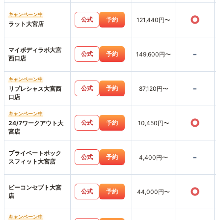
キャンペーン中
○
公式
予約
121,440円〜
ラット大宮店
マイボディラボ大宮
-
公式
予約
149,600円〜
西口店
キャンペーン中
-
公式
予約
リプレシャス大宮西
87,120円〜
口店
キャンペーン中
○
公式
予約
24/7ワークアウト大
10,450円〜
宮店
プライベートボック
-
公式
予約
4,400円〜
スフィット大宮店
ビーコンセプト大宮
○
公式
予約
44,000円〜
店
キャンペーン中