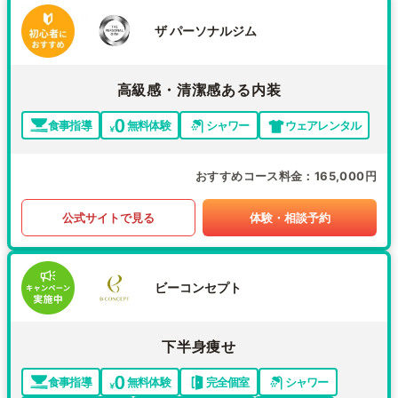
ザ パーソナルジム
高級感・清潔感ある内装
食事指導
無料体験
シャワー
ウェアレンタル
おすすめコース料金
165,000円
公式サイトで見る
体験・相談予約
ビーコンセプト
下半身痩せ
食事指導
無料体験
完全個室
シャワー