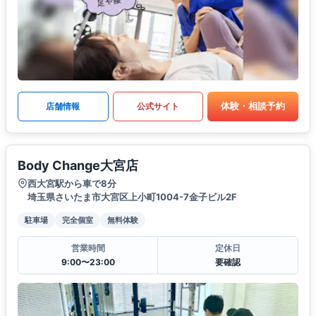
体験・相談予約
店舗情報
公式サイト
Body Change大宮店
西大宮駅から車で8分
埼玉県さいたま市大宮区上小町1004-7金子ビル2F
駐車場
完全個室
無料体験
営業時間
定休日
9:00〜23:00
要確認