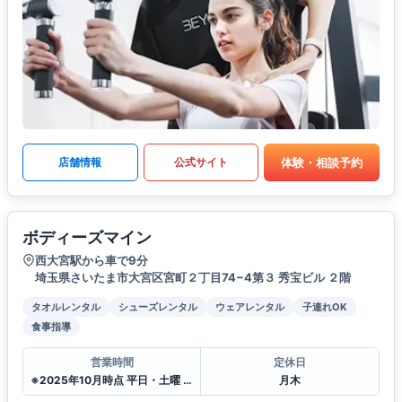
体験・相談予約
店舗情報
公式サイト
ボディーズマイン
西大宮駅から車で9分
埼玉県さいたま市大宮区宮町２丁目74−4第３ 秀宝ビル ２階
タオルレンタル
シューズレンタル
ウェアレンタル
子連れOK
食事指導
営業時間
定休日
※2025年10月時点 平日・土曜 10〜20:00 日曜 10〜17:00
月木