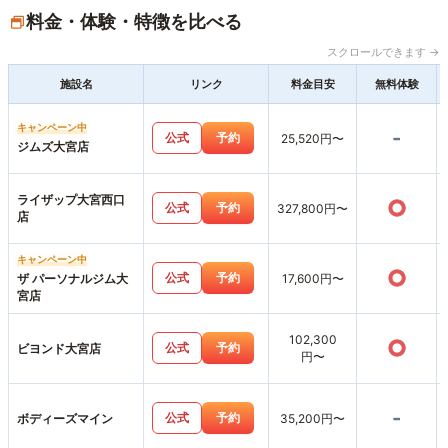
料金・体験・特徴を比べる
スクロールできます →
施設名
リンク
料金目安
無料体験
キャンペーン中
-
公式
予約
25,520円〜
ジムズ大宮店
ライザップ大宮西口
○
公式
予約
327,800円〜
店
キャンペーン中
○
公式
予約
ザ パーソナルジム大
17,600円〜
宮店
102,300
○
公式
予約
ビヨンド大宮店
円〜
-
公式
予約
ボディーズマイン
35,200円〜