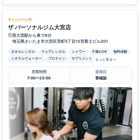
キャンペーン中
ザ パーソナルジム大宮店
西大宮駅から車で9分
埼玉県さいたま市大宮区宮町5丁目13宮富士ビル201
タオルレンタル
ウェアレンタル
シャワー
子連れOK
無料体験
ミネラルウォーター
プロテイン
サプリメント
もっと見る
営業時間
定休日
7:00〜23:00
要確認