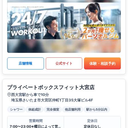
体験・相談予約
店舗情報
公式サイト
プライベートボックスフィット大宮店
西大宮駅から車で10分
埼玉県さいたま市大宮区仲町1丁目35大塚ビル4F
シャワー
体組成計
完全個室
他店舗利用
駅から5分以内
営業時間
定休日
7:00〜23:00※曜日によって営業時間が異なる場合がございます.
定休日なし