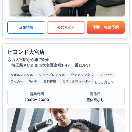
体験・相談予約
店舗情報
公式サイト
ビヨンド大宮店
西大宮駅から車で9分
埼玉県さいたま市大宮区宮町1-47 一番ビル3F
タオルレンタル
シューズレンタル
ウェアレンタル
シャワー
ロッカー
Wi-Fi
無料体験
ミネラルウォーター
もっと見る
営業時間
定休日
10:00〜23:00
定休日なし