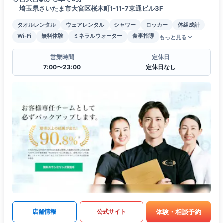
埼玉県さいたま市大宮区桜木町1-11-7東通ビル3F
タオルレンタル
ウェアレンタル
シャワー
ロッカー
体組成計
Wi-Fi
無料体験
ミネラルウォーター
食事指導
もっと見る
営業時間
定休日
7:00〜23:00
定休日なし
体験・相談予約
店舗情報
公式サイト