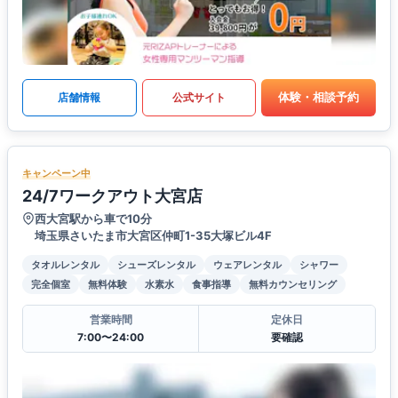
体験・相談予約
店舗情報
公式サイト
キャンペーン中
24/7ワークアウト大宮店
西大宮駅から車で10分
埼玉県さいたま市大宮区仲町1-35大塚ビル4F
タオルレンタル
シューズレンタル
ウェアレンタル
シャワー
完全個室
無料体験
水素水
食事指導
無料カウンセリング
営業時間
定休日
7:00〜24:00
要確認