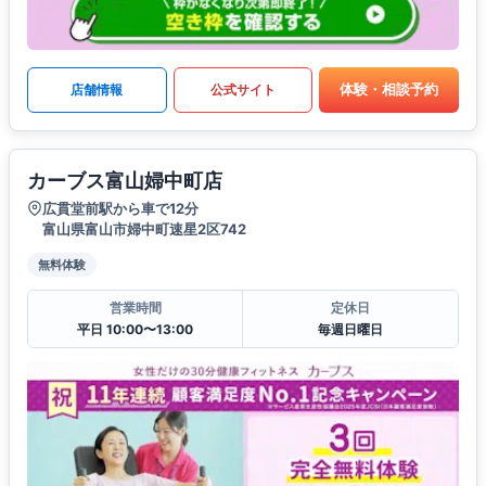
体験・相談予約
店舗情報
公式サイト
カーブス富山婦中町店
広貫堂前駅から車で12分
富山県富山市婦中町速星2区742
無料体験
営業時間
定休日
平日 10:00〜13:00
毎週日曜日