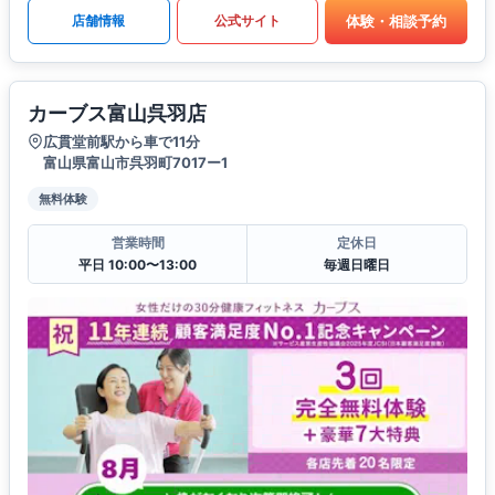
体験・相談予約
店舗情報
公式サイト
カーブス富山呉羽店
広貫堂前駅から車で11分
富山県富山市呉羽町7017ー1
無料体験
営業時間
定休日
平日 10:00〜13:00
毎週日曜日