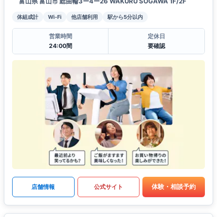
富山県 富山市 総曲輪3ー4ー26 WAKURU SOGAWA 1F/2F
体組成計
Wi-Fi
他店舗利用
駅から5分以内
営業時間
定休日
24:00間
要確認
体験・相談予約
店舗情報
公式サイト