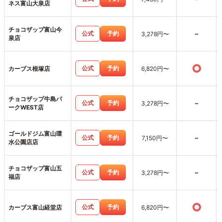
ネス富山大泉店
チョコザップ富山今
-
公式
予約
3,278円〜
泉店
○
公式
予約
カーブス根塚店
6,820円〜
チョコザップ牛島パ
-
公式
予約
3,278円〜
ークWEST店
ゴールドジム富山環
-
公式
予約
7,150円〜
水公園店店
チョコザップ富山五
-
公式
予約
3,278円〜
福店
○
公式
予約
カーブス富山経堂店
6,820円〜