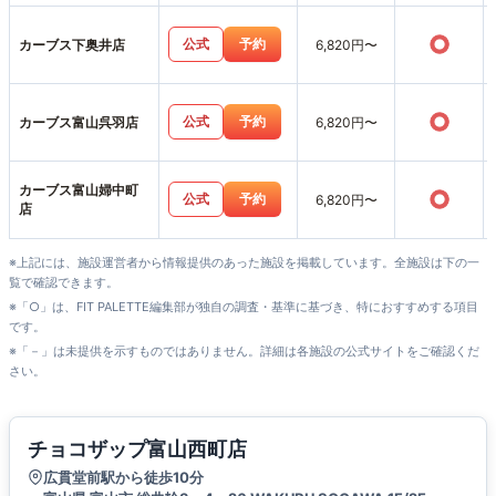
○
公式
予約
カーブス下奥井店
6,820円〜
○
公式
予約
カーブス富山呉羽店
6,820円〜
カーブス富山婦中町
○
公式
予約
6,820円〜
店
※上記には、施設運営者から情報提供のあった施設を掲載しています。全施設は下の一
覧で確認できます。
※「○」は、FIT PALETTE編集部が独自の調査・基準に基づき、特におすすめする項目
です。
※「－」は未提供を示すものではありません。詳細は各施設の公式サイトをご確認くだ
さい。
チョコザップ富山西町店
広貫堂前駅から徒歩10分