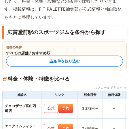
したり、料金・体験・設備などの条件で比較したりできま
す。掲載情報は、FIT PALETTE編集部が公式情報と独自取材
をもとに整理しています。
広貫堂前駅のスポーツジムを条件から探す
現在の条件
すべての店舗 / おすすめ順
条件を絞り込む
料金・体験・特徴を比べる
スクロールできます →
施設名
リンク
料金目安
無料体験
チョコザップ富山西
-
公式
予約
3,278円〜
町店
エニタイムフィット
-
公式
予約
7,480円〜