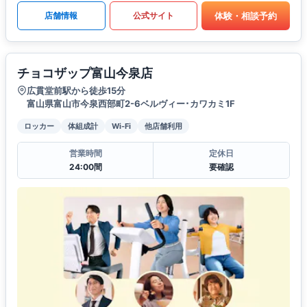
体験・相談予約
店舗情報
公式サイト
チョコザップ富山今泉店
広貫堂前駅から徒歩15分
富山県富山市今泉西部町2-6ベルヴィー･カワカミ1F
ロッカー
体組成計
Wi-Fi
他店舗利用
営業時間
定休日
24:00間
要確認