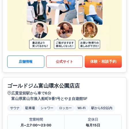
体験・相談予約
店舗情報
公式サイト
ゴールドジム富山環水公園店店
広貫堂前駅から車で6分
富山県富山市湊入船町9番1号とやま自遊館5F
サウナ
駐車場
シャワー
ロッカー
Wi-Fi
駅から5分以内
営業時間
定休日
月~土7:00〜23:00
毎月15日