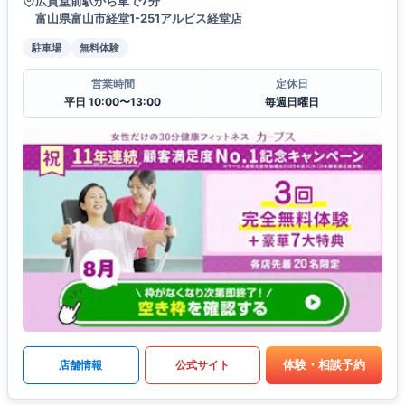
広貫堂前駅から車で7分
富山県富山市経堂1-251アルビス経堂店
駐車場
無料体験
営業時間
定休日
平日 10:00〜13:00
毎週日曜日
体験・相談予約
店舗情報
公式サイト