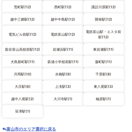
荒町駅(12)
西町駅(12)
諏訪川原駅(12)
越中三郷駅(12)
越中中島駅(12)
開発駅(12)
電鉄富山駅・エスタ前
電気ビル前駅(12)
電鉄富山駅(12)
駅(12)
龍谷富山高校前駅(12)
岩瀬浜駅(11)
東岩瀬駅(11)
犬島新町駅(11)
萩浦小学校前駅(11)
蓮町駅(11)
月岡駅(10)
水橋駅(9)
千里駅(8)
大庄駅(6)
上滝駅(3)
東八尾駅(3)
越中八尾駅(2)
大川寺駅(1)
楡原駅(1)
笹津駅(1)
富山市のエリア選択に戻る