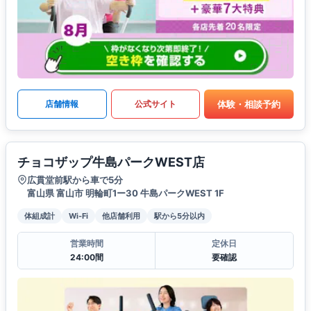
体験・相談予約
店舗情報
公式サイト
チョコザップ牛島パークWEST店
広貫堂前駅から車で5分
富山県 富山市 明輪町1ー30 牛島パークWEST 1F
体組成計
Wi-Fi
他店舗利用
駅から5分以内
営業時間
定休日
24:00間
要確認