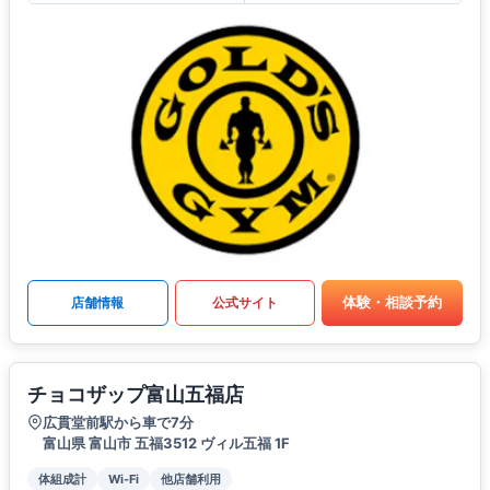
体験・相談予約
店舗情報
公式サイト
チョコザップ富山五福店
広貫堂前駅から車で7分
富山県 富山市 五福3512 ヴィル五福 1F
体組成計
Wi-Fi
他店舗利用