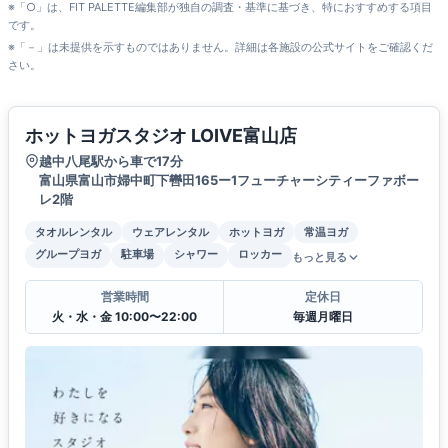
※「○」は、FIT PALETTE編集部が独自の調査・基準に基づき、特におすすめする項目
です。
※「－」は未提供を示すものではありません。詳細は各施設の公式サイトをご確認くだ
さい。
ホットヨガスタジオ LOIVE富山店
越中八尾駅から車で17分
富山県富山市婦中町下轡田165ー1フューチャーシティーファボー
レ2階
タオルレンタル
ウェアレンタル
ホットヨガ
常温ヨガ
グループヨガ
駐車場
シャワー
ロッカー
もっと見る
営業時間
定休日
火・水・金 10:00〜22:00
毎週月曜日