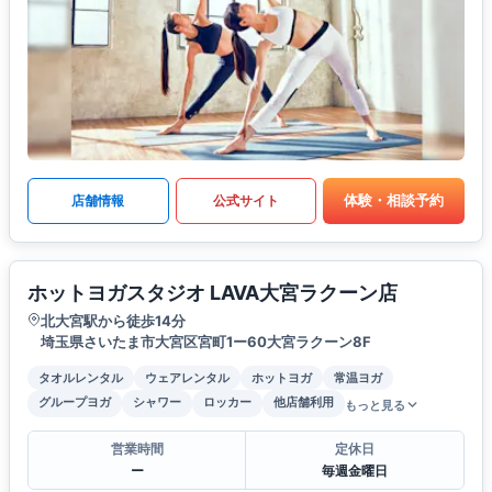
体験・相談予約
店舗情報
公式サイト
ホットヨガスタジオ LAVA大宮ラクーン店
北大宮駅から徒歩14分
埼玉県さいたま市大宮区宮町1ー60大宮ラクーン8F
タオルレンタル
ウェアレンタル
ホットヨガ
常温ヨガ
グループヨガ
シャワー
ロッカー
他店舗利用
もっと見る
営業時間
定休日
ー
毎週金曜日