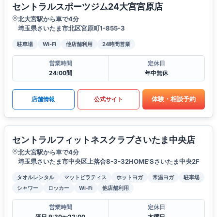
セントラルスポーツジム24大宮宮原店
北大宮駅から車で4分
埼玉県さいたま市北区宮原町1-855-3
駐車場
Wi-Fi
他店舗利用
24時間営業
営業時間
定休日
24:00間
年中無休
体験・相談予約
店舗情報
公式サイト
セントラルフィットネスクラブさいたま中央店
北大宮駅から車で4分
埼玉県さいたま市中央区上落合8-3-32HOME'Sさいたま中央2F
タオルレンタル
マットピラティス
ホットヨガ
常温ヨガ
駐車場
シャワー
ロッカー
Wi-Fi
他店舗利用
営業時間
定休日
平日 9:30〜22:00
木曜日