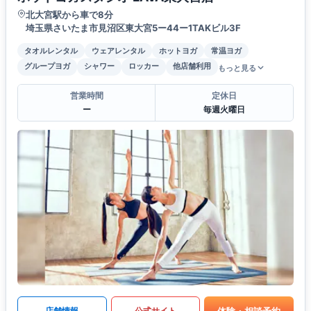
北大宮駅から車で8分
埼玉県さいたま市見沼区東大宮5ー44ー1TAKビル3F
タオルレンタル
ウェアレンタル
ホットヨガ
常温ヨガ
グループヨガ
シャワー
ロッカー
他店舗利用
もっと見る
営業時間
定休日
ー
毎週火曜日
体験・相談予約
店舗情報
公式サイト