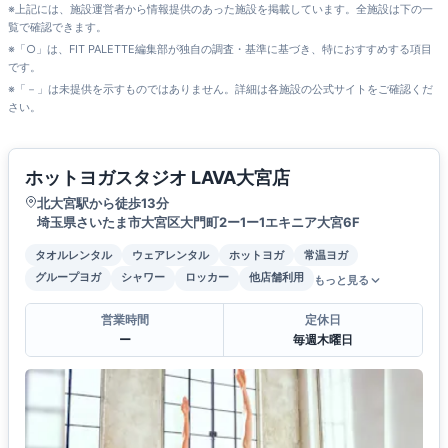
※上記には、施設運営者から情報提供のあった施設を掲載しています。全施設は下の一
覧で確認できます。
※「○」は、FIT PALETTE編集部が独自の調査・基準に基づき、特におすすめする項目
です。
※「－」は未提供を示すものではありません。詳細は各施設の公式サイトをご確認くだ
さい。
ホットヨガスタジオ LAVA大宮店
北大宮駅から徒歩13分
埼玉県さいたま市大宮区大門町2ー1ー1エキニア大宮6F
タオルレンタル
ウェアレンタル
ホットヨガ
常温ヨガ
グループヨガ
シャワー
ロッカー
他店舗利用
もっと見る
営業時間
定休日
ー
毎週木曜日