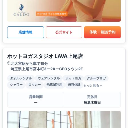
体験・相談予約
店舗情報
公式サイト
ホットヨガスタジオ LAVA上尾店
北大宮駅から車で15分
埼玉県上尾市宮本町3ー2AーGEOタウン2F
タオルレンタル
ウェアレンタル
ホットヨガ
グループヨガ
シャワー
ロッカー
他店舗利用
無料体験
もっと見る
営業時間
定休日
ー
毎週木曜日