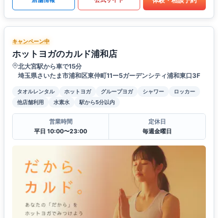
キャンペーン中
ホットヨガのカルド浦和店
北大宮駅から車で15分
埼玉県さいたま市浦和区東仲町11ー5ガーデンシティ浦和東口3F
タオルレンタル
ホットヨガ
グループヨガ
シャワー
ロッカー
他店舗利用
水素水
駅から5分以内
営業時間
定休日
平日 10:00〜23:00
毎週金曜日