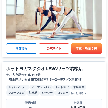
体験・相談予約
店舗情報
公式サイト
ホットヨガスタジオ LAVAワッツ岩槻店
北大宮駅から車で15分
埼玉県さいたま市岩槻区本町3ー2ー5ワッツ東館4F
タオルレンタル
ウェアレンタル
ホットヨガ
常温ヨガ
グループヨガ
駐車場
シャワー
ロッカー
もっと見る
営業時間
定休日
ー
毎週火曜日