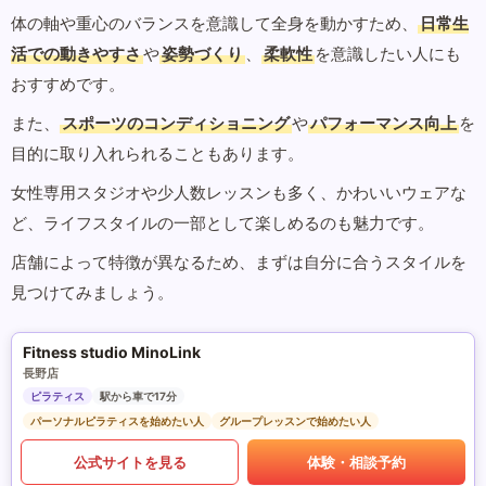
体の軸や重心のバランスを意識して全身を動かすため、
日常生
活での動きやすさ
や
姿勢づくり
、
柔軟性
を意識したい人にも
おすすめです。
また、
スポーツのコンディショニング
や
パフォーマンス向上
を
目的に取り入れられることもあります。
女性専用スタジオや少人数レッスンも多く、かわいいウェアな
ど、ライフスタイルの一部として楽しめるのも魅力です。
店舗によって特徴が異なるため、まずは自分に合うスタイルを
見つけてみましょう。
Fitness studio MinoLink
長野店
ピラティス
駅から車で17分
パーソナルピラティスを始めたい人
グループレッスンで始めたい人
公式サイトを見る
体験・相談予約