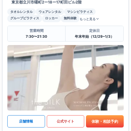
東京都立川市曙町2ー18ー17町田ビル2階
タオルレンタル
ウェアレンタル
マシンピラティス
グループピラティス
ロッカー
無料体験
もっと見る
営業時間
定休日
7:30〜21:30
年末年始（12/29~1/3）
体験・相談予約
店舗情報
公式サイト