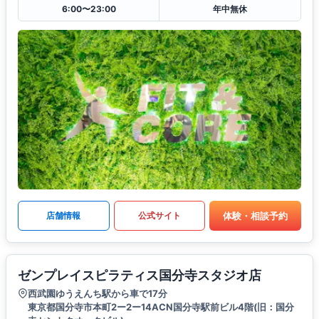
6:00〜23:00
年中無休
体験・相談予約
店舗情報
公式サイト
ゼンプレイスピラティス国分寺スタジオ店
西武園ゆうえんち駅から車で17分
東京都国分寺市本町2ー2ー14ACN国分寺駅前ビル4階(旧：国分