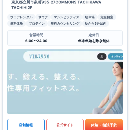
東京都立川市泉町935-27COMMONS TACHIKAWA
TACHIHI2F
ウェアレンタル
サウナ
マシンピラティス
駐車場
完全個室
無料体験
プロテイン
無料カウンセリング
駅から5分以内
営業時間
定休日
6:00〜24:00
年末年始を除き無休
体験・相談予約
店舗情報
公式サイト