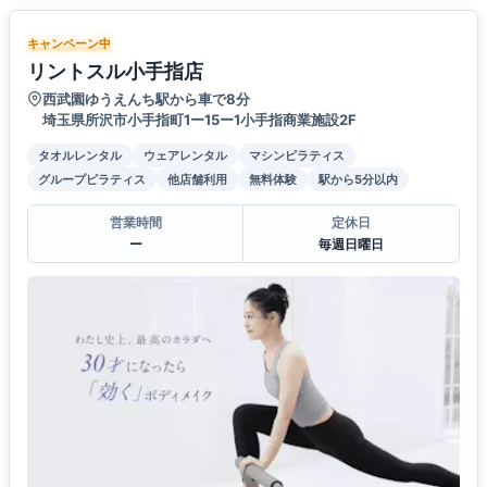
キャンペーン中
リントスル小手指店
西武園ゆうえんち駅から車で8分
埼玉県所沢市小手指町1ー15ー1小手指商業施設2F
タオルレンタル
ウェアレンタル
マシンピラティス
グループピラティス
他店舗利用
無料体験
駅から5分以内
営業時間
定休日
ー
毎週日曜日