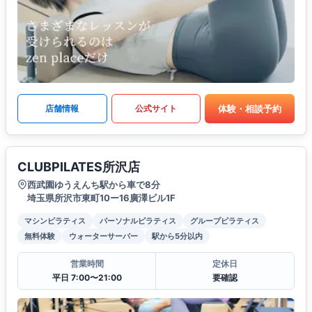
体験・相談予約
店舗情報
公式サイト
CLUBPILATES所沢店
西武園ゆうえんち駅から車で8分
埼玉県所沢市東町10ー16廣澤ビル1F
マシンピラティス
パーソナルピラティス
グループピラティス
無料体験
ウォーターサーバー
駅から5分以内
営業時間
定休日
平日 7:00〜21:00
要確認