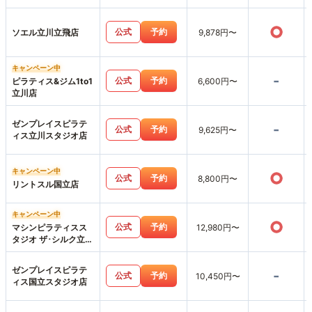
○
公式
予約
ソエル立川立飛店
9,878円〜
キャンペーン中
-
公式
予約
ピラティス&ジム1to1
6,600円〜
立川店
ゼンプレイスピラテ
-
公式
予約
9,625円〜
ィス立川スタジオ店
キャンペーン中
○
公式
予約
8,800円〜
リントスル国立店
キャンペーン中
○
公式
予約
マシンピラティスス
12,980円〜
タジオ ザ･シルク立川
店
ゼンプレイスピラテ
-
公式
予約
10,450円〜
ィス国立スタジオ店