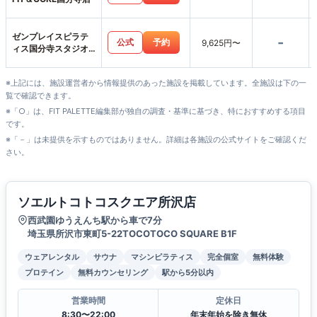
ゼンプレイスピラテ
-
公式
予約
9,625円〜
ィス国分寺スタジオ
店
※上記には、施設運営者から情報提供のあった施設を掲載しています。全施設は下の一
覧で確認できます。
※「○」は、FIT PALETTE編集部が独自の調査・基準に基づき、特におすすめする項目
です。
※「－」は未提供を示すものではありません。詳細は各施設の公式サイトをご確認くだ
さい。
ソエルトコトコスクエア所沢店
西武園ゆうえんち駅から車で7分
埼玉県所沢市東町5-22TOCOTOCO SQUARE B1F
ウェアレンタル
サウナ
マシンピラティス
完全個室
無料体験
プロテイン
無料カウンセリング
駅から5分以内
営業時間
定休日
8:30〜22:00
年末年始を除き無休