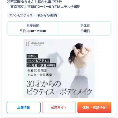
西武園ゆうえんち駅から車で17分
東京都立川市曙町2ー4ー9 YTMエテルナ5階
マシンピラティス
駅から5分以内
営業時間
定休日
平日 9:30〜21:30
日曜日
体験・相談予約
店舗情報
公式サイト