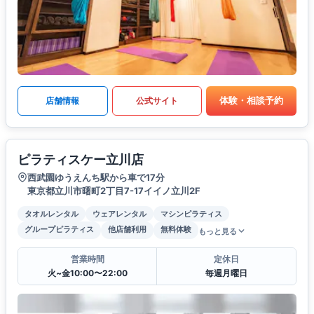
体験・相談予約
店舗情報
公式サイト
ピラティスケー立川店
西武園ゆうえんち駅から車で17分
東京都立川市曙町2丁目7-17イイノ立川2F
タオルレンタル
ウェアレンタル
マシンピラティス
グループピラティス
他店舗利用
無料体験
もっと見る
営業時間
定休日
火~金10:00〜22:00
毎週月曜日