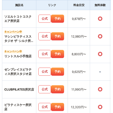
施設名
リンク
料金目安
無料体験
ソエルトコトコスク
○
公式
予約
9,878円〜
エア所沢店
キャンペーン中
○
公式
予約
マシンピラティスス
12,980円〜
タジオ ザ･シルク所沢
店
キャンペーン中
○
公式
予約
8,800円〜
リントスル小手指店
ゼンプレイスピラテ
-
公式
予約
9,625円〜
ィス所沢スタジオ店
○
公式
予約
CLUBPILATES所沢店
11,990円〜
ピラティスケー所沢
○
公式
予約
12,320円〜
店