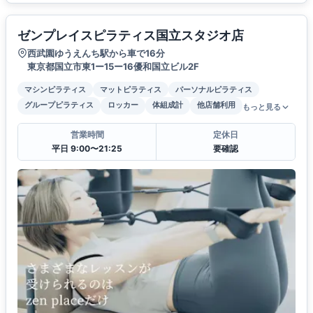
ゼンプレイスピラティス国立スタジオ店
西武園ゆうえんち駅から車で16分
東京都国立市東1ー15ー16優和国立ビル2F
マシンピラティス
マットピラティス
パーソナルピラティス
グループピラティス
ロッカー
体組成計
他店舗利用
もっと見る
営業時間
定休日
平日 9:00〜21:25
要確認