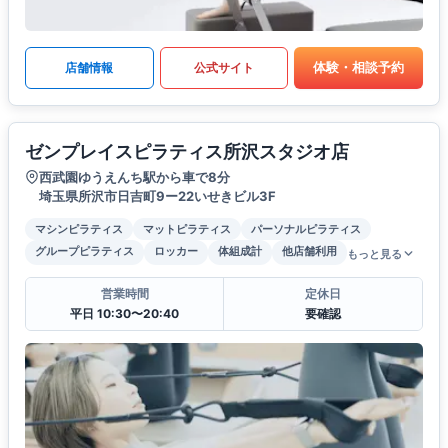
体験・相談予約
店舗情報
公式サイト
ゼンプレイスピラティス所沢スタジオ店
西武園ゆうえんち駅から車で8分
埼玉県所沢市日吉町9ー22いせきビル3F
マシンピラティス
マットピラティス
パーソナルピラティス
グループピラティス
ロッカー
体組成計
他店舗利用
もっと見る
営業時間
定休日
平日 10:30〜20:40
要確認