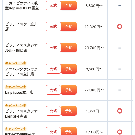
ヨガ・ピラティス教
-
公式
予約
8,800円〜
室RepureBODY国立
ピラティスケー立川
○
公式
予約
12,320円〜
店
ピラティススタジオ
-
公式
予約
29,700円〜
ルルト国立店
キャンペーン中
-
公式
予約
アーバンクラシック
8,580円〜
ピラティス立川店
キャンペーン中
-
公式
予約
22,000円〜
La pilates立川店
キャンペーン中
○
公式
予約
ピラティススタジオ
1,650円〜
Lien国分寺店
キャンペーン中
○
公式
予約
4,400円〜
FIT＆CORE国分寺店