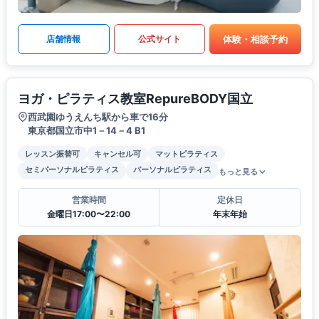
体験・相談予約
店舗情報
公式サイト
ヨガ・ピラティス教室RepureBODY国立
西武園ゆうえんち駅から車で16分
東京都国立市中1－14－4 B1
レッスン振替可
キャンセル可
マットピラティス
セミパーソナルピラティス
パーソナルピラティス
もっと見る
営業時間
定休日
金曜日17:00〜22:00
年末年始