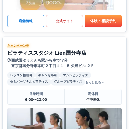
体験・相談予約
店舗情報
公式サイト
キャンペーン中
ピラティススタジオ Lien国分寺店
西武園ゆうえんち駅から車で17分
東京都国分寺市本町２丁目１１−５ 矢野ビル ２Ｆ
レッスン振替可
キャンセル可
マシンピラティス
セミパーソナルピラティス
グループピラティス
もっと見る
営業時間
定休日
6:00〜23:00
年中無休