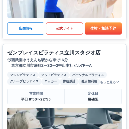
体験・相談予約
店舗情報
公式サイト
ゼンプレイスピラティス立川スタジオ店
西武園ゆうえんち駅から車で16分
東京都立川市曙町2ー32ー2中山本社ビル7FーA
マシンピラティス
マットピラティス
パーソナルピラティス
グループピラティス
ロッカー
体組成計
他店舗利用
もっと見る
営業時間
定休日
平日 8:50〜22:55
要確認