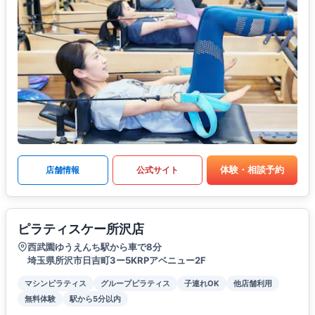
体験・相談予約
店舗情報
公式サイト
ピラティスケー所沢店
西武園ゆうえんち駅から車で8分
埼玉県所沢市日吉町3ー5KRPアベニュー2F
マシンピラティス
グループピラティス
子連れOK
他店舗利用
無料体験
駅から5分以内