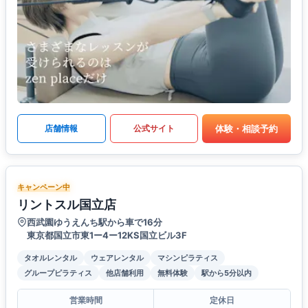
体験・相談予約
店舗情報
公式サイト
キャンペーン中
リントスル国立店
西武園ゆうえんち駅から車で16分
東京都国立市東1ー4ー12KS国立ビル3F
タオルレンタル
ウェアレンタル
マシンピラティス
グループピラティス
他店舗利用
無料体験
駅から5分以内
営業時間
定休日