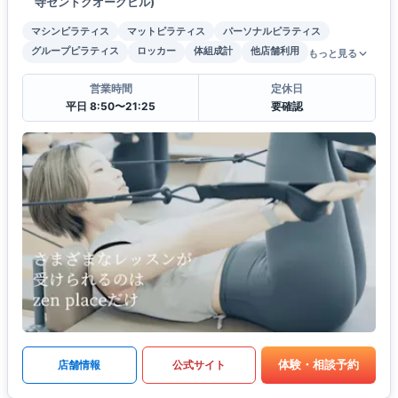
寺セントクオークビル)
マシンピラティス
マットピラティス
パーソナルピラティス
グループピラティス
ロッカー
体組成計
他店舗利用
もっと見る
営業時間
定休日
平日 8:50〜21:25
要確認
体験・相談予約
店舗情報
公式サイト