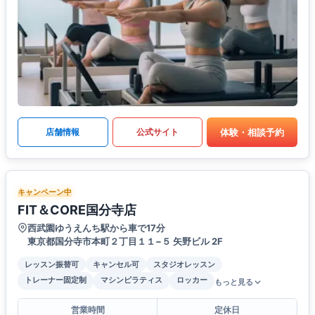
体験・相談予約
店舗情報
公式サイト
キャンペーン中
FIT＆CORE国分寺店
西武園ゆうえんち駅から車で17分
東京都国分寺市本町２丁目１１−５ 矢野ビル 2F
レッスン振替可
キャンセル可
スタジオレッスン
トレーナー固定制
マシンピラティス
ロッカー
もっと見る
営業時間
定休日