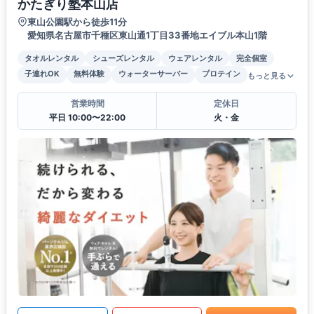
かたぎり塾本山店
東山公園駅から徒歩11分
愛知県名古屋市千種区東山通1丁目33番地エイブル本山1階
タオルレンタル
シューズレンタル
ウェアレンタル
完全個室
子連れOK
無料体験
ウォーターサーバー
プロテイン
もっと見る
営業時間
定休日
平日 10:00〜22:00
火・金