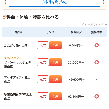
条件を絞り込む
料金・体験・特徴を比べる
スクロールできます →
施設名
リンク
料金目安
無料体験
○
公式
予約
かたぎり塾本山店
8,800円〜
キャンペーン中
○
公式
予約
ザ パーソナルジム覚
33,000円〜
王山店
マイボディラボ覚王
-
公式
予約
149,600円〜
山店
駅前筋肉留学GO覚王
○
公式
予約
92,400円〜
山店