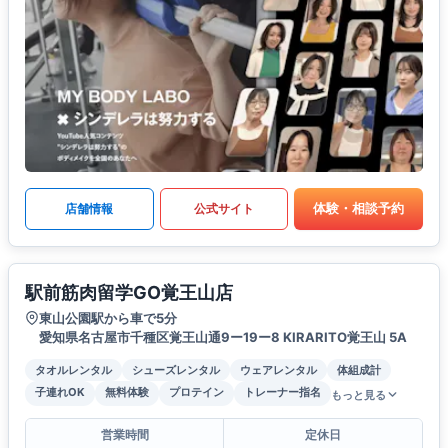
体験・相談予約
店舗情報
公式サイト
駅前筋肉留学GO覚王山店
東山公園駅から車で5分
愛知県名古屋市千種区覚王山通9ー19ー8 KIRARITO覚王山 5A
タオルレンタル
シューズレンタル
ウェアレンタル
体組成計
子連れOK
無料体験
プロテイン
トレーナー指名
もっと見る
営業時間
定休日