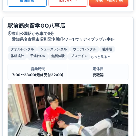
体験・相談予約
店舗情報
公式サイト
駅前筋肉留学GO八事店
東山公園駅から車で6分
愛知県名古屋市昭和区滝川町47ー1 ウッディプラザ八事1F
タオルレンタル
シューズレンタル
ウェアレンタル
駐車場
体組成計
子連れOK
無料体験
プロテイン
もっと見る
営業時間
定休日
7:00〜23:00(最終受付22:00)
要確認