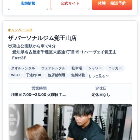
体験・相談予約
店舗情報
公式サイト
キャンペーン中
ザ パーソナルジム覚王山店
東山公園駅から車で4分
愛知県名古屋市千種区末盛通1丁目15-1 ハーヴェイ覚王山
East3F
タオルレンタル
ウェアレンタル
駐車場
シャワー
ロッカー
Wi-Fi
子連れOK
他店舗利用
無料体験
もっと見る
営業時間
定休日
月曜日 7:00〜23:00 火曜日 7:00〜23:00 水曜日 7:00〜23:00 木曜日 7:00〜23:00 金曜日 7:00〜23:00 土曜日 7:00〜23:00 日曜日 7:00〜23:00
定休日なし