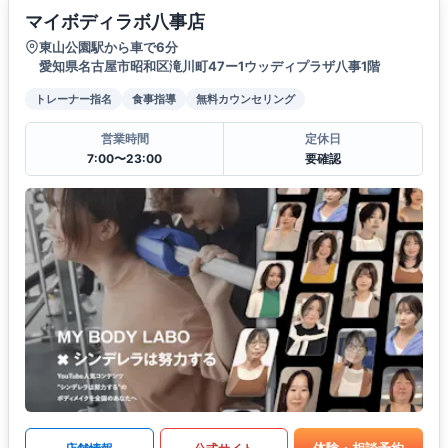
マイボディラボ八事店
東山公園駅から車で6分
愛知県名古屋市昭和区滝川町47ー1ウッディプラザ八事1階
トレーナー指名
食事指導
無料カウンセリング
営業時間
定休日
7:00〜23:00
要確認