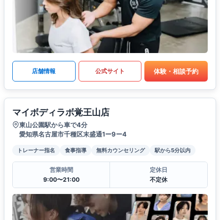
体験・相談予約
店舗情報
公式サイト
マイボディラボ覚王山店
東山公園駅から車で4分
愛知県名古屋市千種区末盛通1ー9ー4
トレーナー指名
食事指導
無料カウンセリング
駅から5分以内
営業時間
定休日
9:00〜21:00
不定休