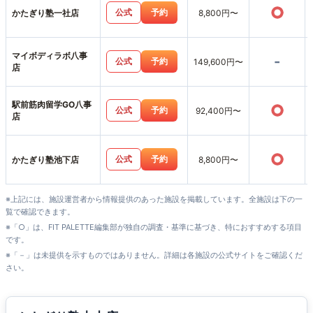
○
公式
予約
かたぎり塾一社店
8,800円〜
マイボディラボ八事
-
公式
予約
149,600円〜
店
駅前筋肉留学GO八事
○
公式
予約
92,400円〜
店
○
公式
予約
かたぎり塾池下店
8,800円〜
※上記には、施設運営者から情報提供のあった施設を掲載しています。全施設は下の一
覧で確認できます。
※「○」は、FIT PALETTE編集部が独自の調査・基準に基づき、特におすすめする項目
です。
※「－」は未提供を示すものではありません。詳細は各施設の公式サイトをご確認くだ
さい。