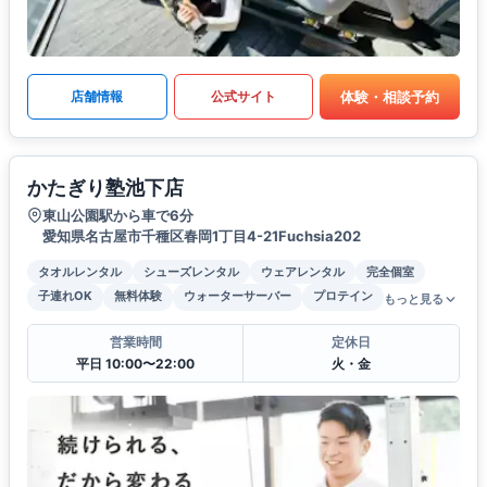
体験・相談予約
店舗情報
公式サイト
かたぎり塾池下店
東山公園駅から車で6分
愛知県名古屋市千種区春岡1丁目4-21Fuchsia202
タオルレンタル
シューズレンタル
ウェアレンタル
完全個室
子連れOK
無料体験
ウォーターサーバー
プロテイン
もっと見る
営業時間
定休日
平日 10:00〜22:00
火・金