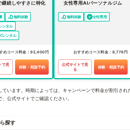
で継続しやすさに特化
女性専用AIパーソナルジム
導
無料体験
無料体験
女性専用
レンタル
ズレンタル
すめコース料金
92,400円
おすすめコース料金
8,778円
トで見
公式サイトで見
体験・相談予約
体験・相談予約
る
しています。時期によっては、キャンペーンで料金が割引され
で、公式サイトでご確認ください。
ら探す