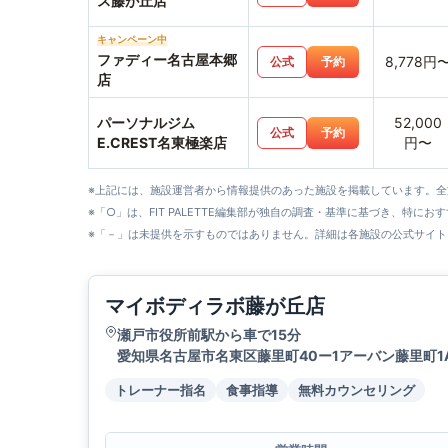
ス藤が丘店
キャンペーン中
ファディー名古屋本郷
8,778円
公式
予約
店
パーソナルジム
52,000
公式
予約
E.CREST名東極楽店
円〜
※上記には、施設運営者から情報提供のあった施設を掲載しています。
※「○」は、FIT PALETTE編集部が独自の調査・基準に基づき、特にお
※「－」は未提供を示すものではありません。詳細は各施設の公式サイト
マイボディラボ藤が丘店
瀬戸市役所前駅から車で15分
愛知県名古屋市名東区藤里町40ー1アーバン藤里町1
トレーナー指名
食事指導
無料カウンセリング