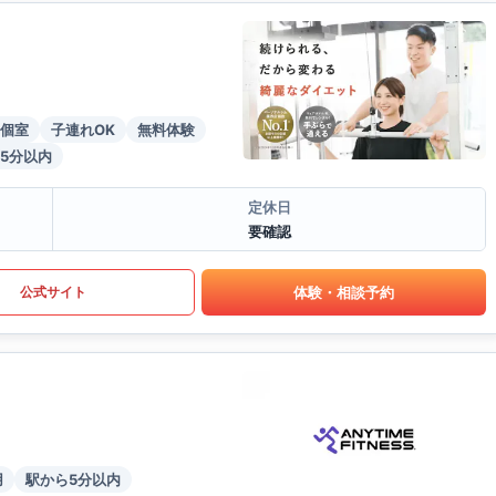
個室
子連れOK
無料体験
5分以内
定休日
要確認
体験・相談予約
公式サイト
用
駅から5分以内