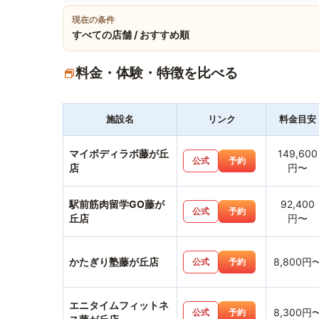
現在の条件
すべての店舗 / おすすめ順
料金・体験・特徴を比べる
施設名
リンク
料金目安
マイボディラボ藤が丘
149,600
公式
予約
店
円〜
駅前筋肉留学GO藤が
92,400
公式
予約
丘店
円〜
かたぎり塾藤が丘店
8,800円
公式
予約
エニタイムフィットネ
8,300円
公式
予約