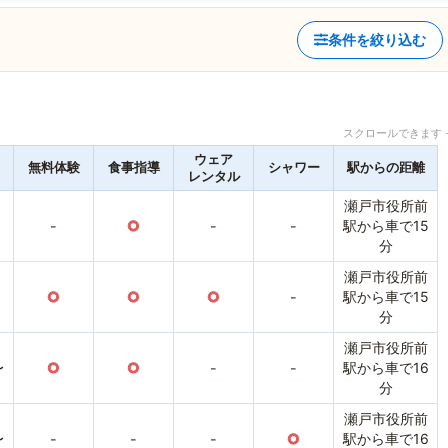
条件を絞り込む
スクロールできます 
ウェア
無料体験
食事指導
シャワー
駅からの距離
レンタル
瀬戸市役所前
-
○
-
-
駅から車で15
分
瀬戸市役所前
○
○
○
-
駅から車で15
分
瀬戸市役所前
〜
○
○
-
-
駅から車で16
分
瀬戸市役所前
〜
-
-
-
○
駅から車で16