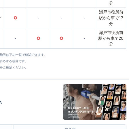
分
瀬戸市役所前
〜
○
-
-
-
駅から車で17
分
瀬戸市役所前
-
○
○
-
駅から車で20
分
全施設は下の一覧で確認できます。
すすめする項目です。
をご確認ください。
A