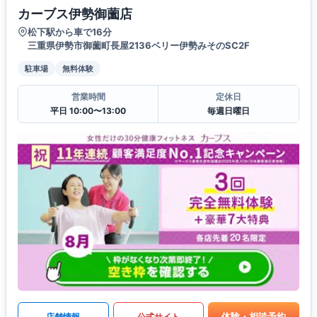
カーブス伊勢御薗店
松下駅から車で16分
三重県伊勢市御薗町長屋2136ベリー伊勢みそのSC2F
駐車場
無料体験
営業時間
定休日
平日 10:00〜13:00
毎週日曜日
体験・相談予約
店舗情報
公式サイト