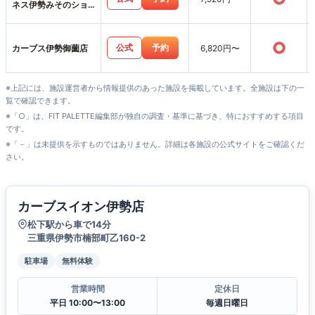
ネス伊勢みそのショ
ッピングセンター店
○
公式
予約
カーブス伊勢御薗店
6,820円〜
※上記には、施設運営者から情報提供のあった施設を掲載しています。全施設は下の一
覧で確認できます。
※「○」は、FIT PALETTE編集部が独自の調査・基準に基づき、特におすすめする項目
です。
※「－」は未提供を示すものではありません。詳細は各施設の公式サイトをご確認くだ
さい。
カーブスイオン伊勢店
松下駅から車で14分
三重県伊勢市楠部町乙160-2
駐車場
無料体験
営業時間
定休日
平日 10:00〜13:00
毎週日曜日