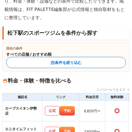
り、料金・体験・設備などの条件で比較したりできます。掲
載情報は、FIT PALETTE編集部が公式情報と独自取材をもと
に整理しています。
松下駅のスポーツジムを条件から探す
現在の条件
すべての店舗 / おすすめ順
条件を絞り込む
料金・体験・特徴を比べる
スクロールできます →
施設名
リンク
料金目安
無料体験
カーブスイオン伊勢
○
公式
予約
6,820円〜
店
エニタイムフィット
○
公式
予約
7,920円〜