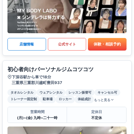
体験・相談予約
店舗情報
公式サイト
初心者向けパーソナルジムコツコツ
下深谷駅から車で18分
三重県三重郡川越町豊田937
タオルレンタル
ウェアレンタル
レッスン振替可
キャンセル可
トレーナー固定制
駐車場
ロッカー
体組成計
もっと見る
営業時間
定休日
(月)~(金) 九時~二十一時
不定休