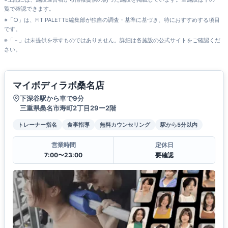
覧で確認できます。
※「○」は、FIT PALETTE編集部が独自の調査・基準に基づき、特におすすめする項目
です。
※「－」は未提供を示すものではありません。詳細は各施設の公式サイトをご確認くだ
さい。
マイボディラボ桑名店
下深谷駅から車で9分
三重県桑名市寿町2丁目29ー2階
トレーナー指名
食事指導
無料カウンセリング
駅から5分以内
営業時間
定休日
7:00〜23:00
要確認