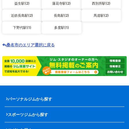
益生駅(2)
蓮花寺駅(2)
西別所駅(2)
近鉄長島駅(2)
長島駅(2)
馬道駅(2)
下野代駅(1)
多度駅(1)
桑名市のエリア選択に戻る
パーソナルジムから探す
スポーツジムから探す