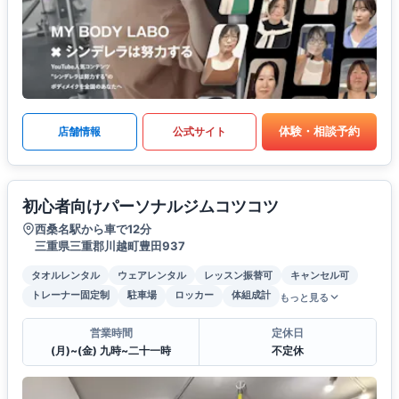
体験・相談予約
店舗情報
公式サイト
初心者向けパーソナルジムコツコツ
西桑名駅から車で12分
三重県三重郡川越町豊田937
タオルレンタル
ウェアレンタル
レッスン振替可
キャンセル可
トレーナー固定制
駐車場
ロッカー
体組成計
もっと見る
営業時間
定休日
(月)~(金) 九時~二十一時
不定休