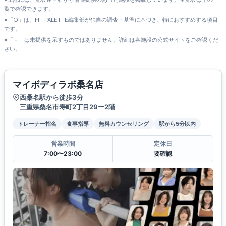
覧で確認できます。
※「○」は、FIT PALETTE編集部が独自の調査・基準に基づき、特におすすめする項目
です。
※「－」は未提供を示すものではありません。詳細は各施設の公式サイトをご確認くだ
さい。
マイボディラボ桑名店
西桑名駅から徒歩3分
三重県桑名市寿町2丁目29ー2階
トレーナー指名
食事指導
無料カウンセリング
駅から5分以内
営業時間
定休日
7:00〜23:00
要確認