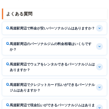
よくある質問
馬道駅周辺で料金が安いパーソナルジムはありますか？
馬道駅周辺のパーソナルジムの料金相場はいくらです
か？
馬道駅周辺でウェアをレンタルできるパーソナルジムは
ありますか？
馬道駅周辺でクレジットカード払いができるパーソナル
ジムはありますか？
馬道駅周辺で現金払いができるパーソナルジムはありま