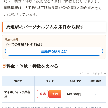
たり、料金・体験・設備などの条件で比較したりできます。
掲載情報は、FIT PALETTE編集部が公式情報と独自取材をも
とに整理しています。
馬道駅のパーソナルジムを条件から探す
現在の条件
すべての店舗 / おすすめ順
条件を絞り込む
料金・体験・特徴を比べる
スクロールできます →
施設名
リンク
料金目安
無料体験
マイボディラボ桑名
-
公式
予約
149,600円〜
店
※上記には、施設運営者から情報提供のあった施設を掲載しています。全施設は下の一