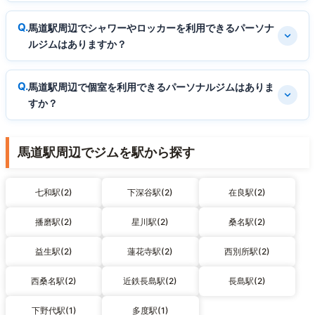
馬道駅周辺でシャワーやロッカーを利用できるパーソナ
ルジムはありますか？
馬道駅周辺で個室を利用できるパーソナルジムはありま
すか？
馬道駅周辺でジムを駅から探す
七和駅(2)
下深谷駅(2)
在良駅(2)
播磨駅(2)
星川駅(2)
桑名駅(2)
益生駅(2)
蓮花寺駅(2)
西別所駅(2)
西桑名駅(2)
近鉄長島駅(2)
長島駅(2)
下野代駅(1)
多度駅(1)