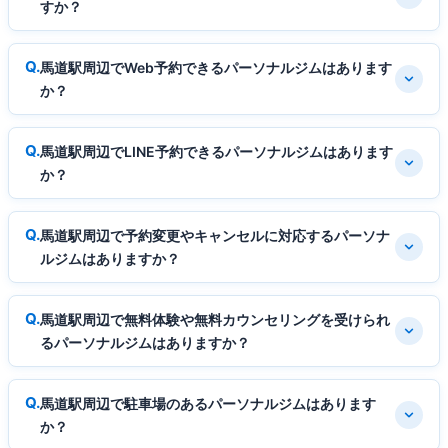
すか？
馬道駅周辺でWeb予約できるパーソナルジムはあります
か？
馬道駅周辺でLINE予約できるパーソナルジムはあります
か？
馬道駅周辺で予約変更やキャンセルに対応するパーソナ
ルジムはありますか？
馬道駅周辺で無料体験や無料カウンセリングを受けられ
るパーソナルジムはありますか？
馬道駅周辺で駐車場のあるパーソナルジムはあります
か？