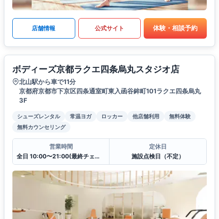
体験・相談予約
店舗情報
公式サイト
ボディーズ京都ラクエ四条烏丸スタジオ店
北山駅から車で11分
京都府京都市下京区四条通室町東入函谷鉾町101ラクエ四条烏丸
3F
シューズレンタル
常温ヨガ
ロッカー
他店舗利用
無料体験
無料カウンセリング
営業時間
定休日
全日 10:00〜21:00(最終チェックイン20:30)
施設点検日（不定）