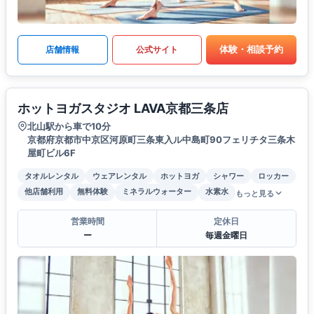
体験・相談予約
店舗情報
公式サイト
ホットヨガスタジオ LAVA京都三条店
北山駅から車で10分
京都府京都市中京区河原町三条東入ル中島町90フェリチタ三条木
屋町ビル6F
タオルレンタル
ウェアレンタル
ホットヨガ
シャワー
ロッカー
他店舗利用
無料体験
ミネラルウォーター
水素水
もっと見る
営業時間
定休日
ー
毎週金曜日