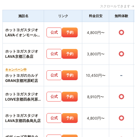
スクロールできます →
施設名
リンク
料金目安
無料体験
ホットヨガスタジオ
○
公式
予約
4,800円〜
LAVAイオンモール北
大路店
ホットヨガスタジオ
○
公式
予約
3,800円〜
LAVA京都三条店
キャンペーン中
-
公式
予約
ホットヨガのカルド
10,450円〜
GRAN京都河原町店
ホットヨガスタジオ
○
公式
予約
8,910円〜
LOIVE京都四条河原
町店
ホットヨガスタジオ
○
公式
予約
4,800円〜
LAVA京都四条烏丸店
ボディーズ京都ラク