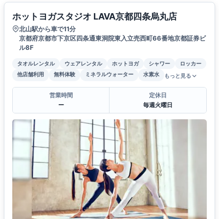
ホットヨガスタジオ LAVA京都四条烏丸店
北山駅から車で11分
京都府京都市下京区四条通東洞院東入立売西町66番地京都証券ビ
ル8F
タオルレンタル
ウェアレンタル
ホットヨガ
シャワー
ロッカー
他店舗利用
無料体験
ミネラルウォーター
水素水
もっと見る
営業時間
定休日
ー
毎週火曜日