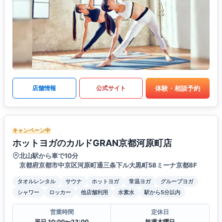
体験・相談予約
店舗情報
公式サイト
キャンペーン中
ホットヨガのカルドGRAN京都河原町店
北山駅から車で10分
京都府京都市中京区河原町通三条下ル大黒町58ミーナ京都8F
タオルレンタル
サウナ
ホットヨガ
常温ヨガ
グループヨガ
シャワー
ロッカー
他店舗利用
水素水
駅から5分以内
営業時間
定休日
平日 10:00〜23:00
毎週木曜日