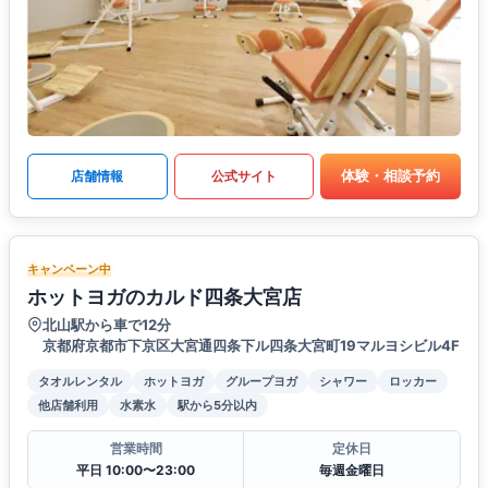
体験・相談予約
店舗情報
公式サイト
キャンペーン中
ホットヨガのカルド四条大宮店
北山駅から車で12分
京都府京都市下京区大宮通四条下ル四条大宮町19マルヨシビル4F
タオルレンタル
ホットヨガ
グループヨガ
シャワー
ロッカー
他店舗利用
水素水
駅から5分以内
営業時間
定休日
平日 10:00〜23:00
毎週金曜日