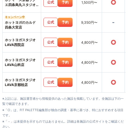
○
公式
予約
1,500円〜
エ四条烏丸スタジオ
店
キャンペーン中
-
公式
予約
ホットヨガのカルド
9,350円〜
四条大宮店
ホットヨガスタジオ
○
公式
予約
4,800円〜
LAVA西院店
ホットヨガスタジオ
○
公式
予約
4,800円〜
LAVA山科店
ホットヨガスタジオ
○
公式
予約
4,800円〜
LAVA京都桂店
※上記には、施設運営者から情報提供のあった施設を掲載しています。全施設は下の一
覧で確認できます。
※「○」は、FIT PALETTE編集部が独自の調査・基準に基づき、特におすすめする項目
です。
※「－」は未提供を示すものではありません。詳細は各施設の公式サイトをご確認くだ
さい。