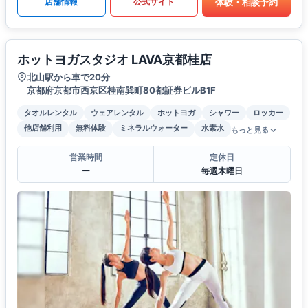
体験・相談予約
店舗情報
公式サイト
ホットヨガスタジオ LAVA京都桂店
北山駅から車で20分
京都府京都市西京区桂南巽町80都証券ビルB1F
タオルレンタル
ウェアレンタル
ホットヨガ
シャワー
ロッカー
他店舗利用
無料体験
ミネラルウォーター
水素水
もっと見る
営業時間
定休日
ー
毎週木曜日