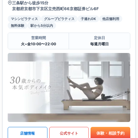
三条駅から徒歩15分
京都府京都市下京区立売西町66京都証券ビル6F
マシンピラティス
グループピラティス
子連れOK
他店舗利用
無料体験
駅から5分以内
営業時間
定休日
火~金10:00〜22:00
毎週月曜日
体験・相談予約
店舗情報
公式サイト