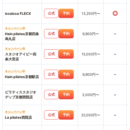
○
公式
予約
iccaicca FLECX
13,200円〜
キャンペーン中
-
公式
予約
Hain pilates京都四条
9,900円〜
烏丸店
キャンペーン中
-
公式
予約
スタジオアイビー四
15,000円〜
条大宮店
キャンペーン中
-
公式
予約
9,900円〜
Hain pilates京都駅店
ピラティススタジオ
-
公式
予約
3,000円〜
デップ京都西院店
キャンペーン中
-
公式
予約
22,000円〜
La pilates西院店