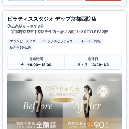
ピラティススタジオ デップ京都西院店
三条駅から車で8分
京都府京都市中京区壬生西土居ノ内町11−2 STYLE Ⅳ 2階
マシンピラティス
パーソナルピラティス
トレーナー指名
駅から5分以内
営業時間
定休日
火~土9:00〜18:00
日・月、12/29~1/3