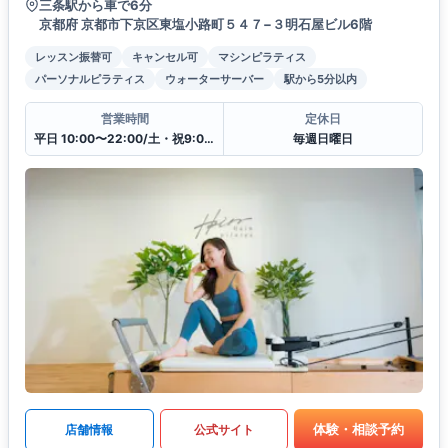
三条駅から車で6分
京都府 京都市下京区東塩小路町５４７−３明石屋ビル6階
レッスン振替可
キャンセル可
マシンピラティス
パーソナルピラティス
ウォーターサーバー
駅から5分以内
営業時間
定休日
平日 10:00〜22:00/土・祝9:00〜19:00
毎週日曜日
体験・相談予約
店舗情報
公式サイト