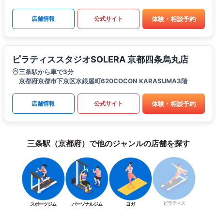
体験・相談予約
店舗情報
公式サイト
ピラティススタジオSOLERA 京都四条烏丸店
三条駅から車で3分
京都府京都市下京区水銀屋町620COCON KARASUMA3階
体験・相談予約
店舗情報
公式サイト
三条駅（京都府）で他のジャンルの店舗を探す
ピラティス
スポーツジム
パーソナルジム
ヨガ