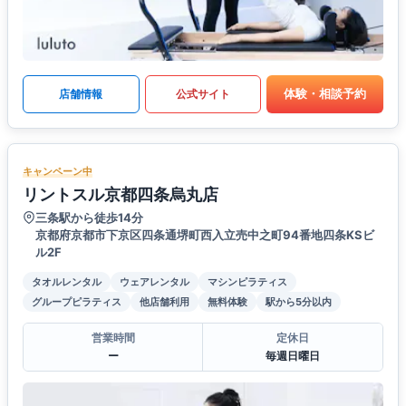
体験・相談予約
店舗情報
公式サイト
キャンペーン中
リントスル京都四条烏丸店
三条駅から徒歩14分
京都府京都市下京区四条通堺町西入立売中之町94番地四条KSビ
ル2F
タオルレンタル
ウェアレンタル
マシンピラティス
グループピラティス
他店舗利用
無料体験
駅から5分以内
営業時間
定休日
ー
毎週日曜日