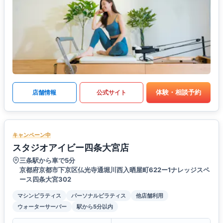
体験・相談予約
店舗情報
公式サイト
キャンペーン中
スタジオアイビー四条大宮店
三条駅から車で5分
京都府京都市下京区仏光寺通堀川西入晒屋町622ー1ナレッジスペ
ース四条大宮302
マシンピラティス
パーソナルピラティス
他店舗利用
ウォーターサーバー
駅から5分以内