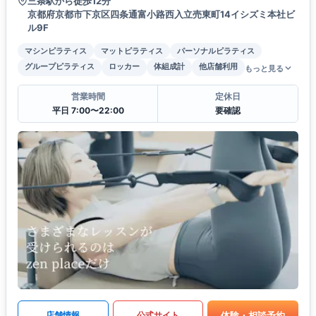
三条駅から徒歩12分
京都府京都市下京区四条通富小路西入立売東町14イシズミ本社ビ
ル9F
マシンピラティス
マットピラティス
パーソナルピラティス
グループピラティス
ロッカー
体組成計
他店舗利用
もっと見る
営業時間
定休日
平日 7:00〜22:00
要確認
体験・相談予約
店舗情報
公式サイト