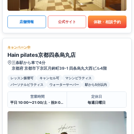
体験・相談予約
店舗情報
公式サイト
キャンペーン中
Hain pilates京都四条烏丸店
三条駅から車で4分
京都府 京都市下京区月鉾町39-1 四条烏丸大西ビル4階
レッスン振替可
キャンセル可
マシンピラティス
パーソナルピラティス
ウォーターサーバー
駅から5分以内
営業時間
定休日
平日 10:00〜21:00/土・祝9:00〜20:00
毎週日曜日