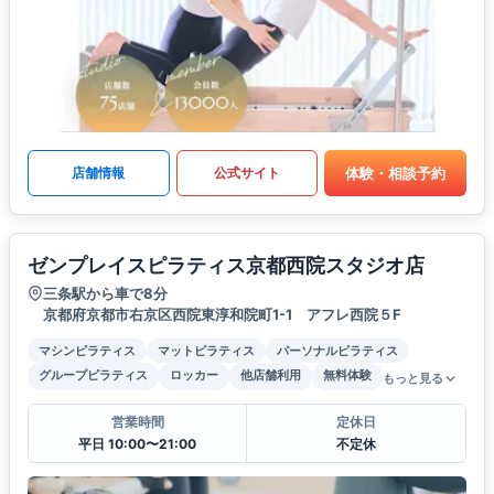
体験・相談予約
店舗情報
公式サイト
ゼンプレイスピラティス京都西院スタジオ店
三条駅から車で8分
京都府京都市右京区西院東淳和院町1-1 アフレ西院５F
マシンピラティス
マットピラティス
パーソナルピラティス
グループピラティス
ロッカー
他店舗利用
無料体験
もっと見る
営業時間
定休日
平日 10:00〜21:00
不定休