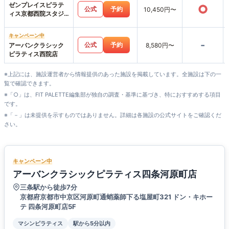
ゼンプレイスピラテ
○
公式
予約
10,450円〜
ィス京都西院スタジ
オ店
キャンペーン中
-
公式
予約
アーバンクラシック
8,580円〜
ピラティス西院店
※上記には、施設運営者から情報提供のあった施設を掲載しています。全施設は下の一
覧で確認できます。
※「○」は、FIT PALETTE編集部が独自の調査・基準に基づき、特におすすめする項目
です。
※「－」は未提供を示すものではありません。詳細は各施設の公式サイトをご確認くだ
さい。
キャンペーン中
アーバンクラシックピラティス四条河原町店
三条駅から徒歩7分
京都府京都市中京区河原町通蛸薬師下る塩屋町321 ドン・キホー
テ 四条河原町店5F
マシンピラティス
駅から5分以内