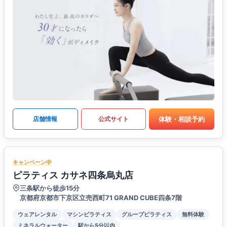
体験・相談予約
店舗情報
公式サイト
キャンペーン中
ピラティス カサネ四条烏丸店
三条駅から徒歩15分
京都府京都市下京区立売西町71 GRAND CUBE四条7階
ウェアレンタル
マシンピラティス
グループピラティス
無料体験
ミネラルウォーター
駅から5分以内