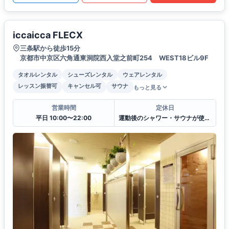
iccaicca FLECX
三条駅から徒歩15分
京都市中京区六角通東洞院西入堂之前町254 WEST18ビル9F
タオルレンタル
シューズレンタル
ウェアレンタル
レッスン振替可
キャンセル可
サウナ
もっと見る
営業時間
定休日
平日 10:00〜22:00
運動後のシャワー・サウナが使えます