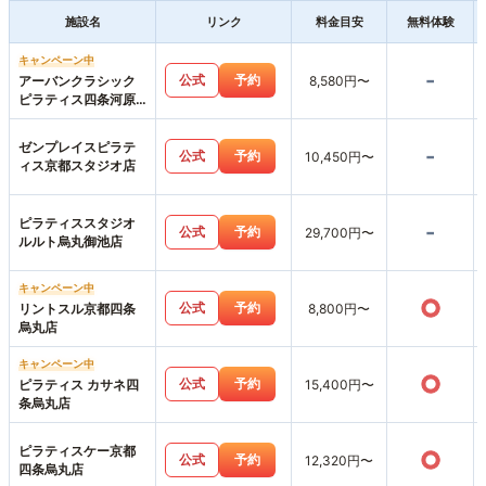
施設名
リンク
料金目安
無料体験
キャンペーン中
-
公式
予約
アーバンクラシック
8,580円〜
ピラティス四条河原
町店
ゼンプレイスピラテ
-
公式
予約
10,450円〜
ィス京都スタジオ店
ピラティススタジオ
-
公式
予約
29,700円〜
ルルト烏丸御池店
キャンペーン中
○
公式
予約
リントスル京都四条
8,800円〜
烏丸店
キャンペーン中
○
公式
予約
ピラティス カサネ四
15,400円〜
条烏丸店
ピラティスケー京都
○
公式
予約
12,320円〜
四条烏丸店